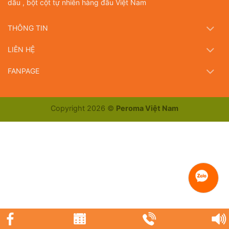
dầu , bột cột tự nhiên hàng đầu Việt Nam
THÔNG TIN
LIÊN HỆ
FANPAGE
Copyright 2026 ©
Peroma Việt Nam