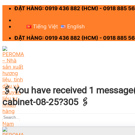
Skip
ĐẶT HÀNG: 0919 436 882 (HCM) - 0918 885 56
to
content
-
Tiếng Việt
English
ĐẶT HÀNG: 0919 436 882 (HCM) - 0918 885 56
🖇 You have received 1 message(-
cabinet-08-25?305 🖇