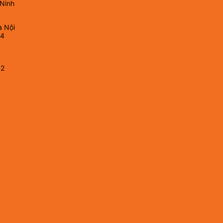
 Ninh
à Nội
64
82