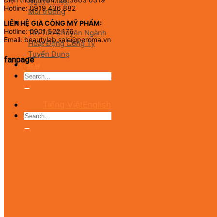
Nguyên liệu
Hotline: 0919 436 882
Môi trường
LIÊN HỆ GIA CÔNG MỸ PHẨM:
Tin tức
Hotline: 0901 522 176
Tin Tức Chuyên Ngành
Email: beautylab.sale@peroma.vn
Hoạt Động Công Ty
Tuyển Dụng
fanpage
Liên hệ
Tiếng Việt
English