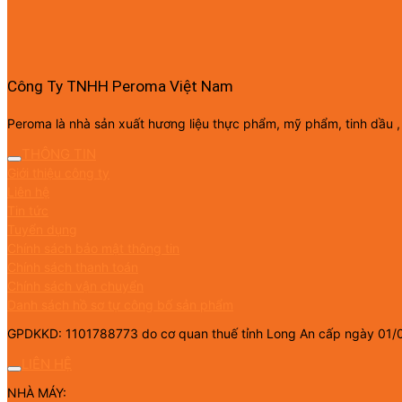
Công Ty TNHH Peroma Việt Nam
Peroma là nhà sản xuất hương liệu thực phẩm, mỹ phẩm, tinh dầu ,
THÔNG TIN
Giới thiệu công ty
Liên hệ
Tin tức
Tuyển dụng
Chính sách bảo mật thông tin
Chính sách thanh toán
Chính sách vận chuyển
Danh sách hồ sơ tự công bố sản phẩm
GPDKKD: 1101788773 do cơ quan thuế tỉnh Long An cấp ngày 01/
LIÊN HỆ
NHÀ MÁY: