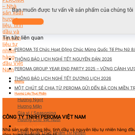
Bạn muốn được tư vấn về sản phẩm của chúng tôi 
Liên hệ ngay
Tin tức liên quan
PEROMA Tổ Chức Hoạt Động Chúc Mừng Quốc Tế Phụ Nữ 8
THÔNG BÁO LỊCH NGHỈ TẾT NGUYÊN ĐÁN 2026
PEROMA GROUP YEAR END PARTY 2025 – VỮNG CÁNH VƯ
THÔNG BÁO LỊCH NGHỈ TẾT DƯƠNG LỊCH 2026
Menu
MỘT CHÚT SẺ CHIA TỪ PEROMA GỬI ĐẾN BÀ CON MIỀN T
Hương Liệu Thực Phẩm
Hương Ngọt
Hương Mặn
Gia vị / Seasoning
CÔNG TY TNHH PEROMA VIỆT NAM
Hương Cho Vật Nuôi
Nguyên Liệu Tự Nhiên
Nhà sản xuất hương liệu, tinh dầu và nguyên liệu tự nhiên hàng đ
Chiết Xuất Thực Phẩm Tự Nhiên
rộng trong nước và quốc tế.