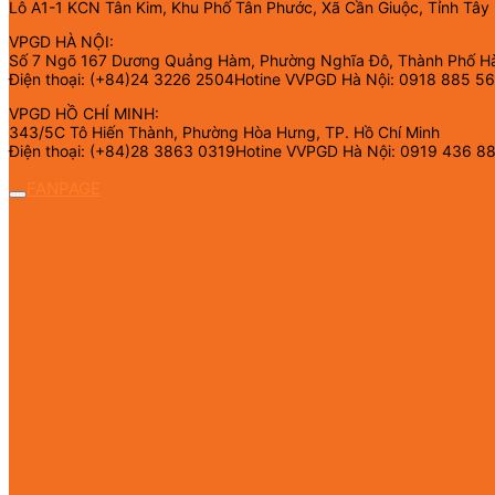
Lô A1-1 KCN Tân Kim, Khu Phố Tân Phước, Xã Cần Giuộc, Tỉnh Tây
VPGD HÀ NỘI:
Số 7 Ngõ 167 Dương Quảng Hàm, Phường Nghĩa Đô, Thành Phố H
Điện thoại: (+84)24 3226 2504Hotine VVPGD Hà Nội: 0918 885 5
VPGD HỒ CHÍ MINH:
343/5C Tô Hiến Thành, Phường Hòa Hưng, TP. Hồ Chí Minh
Điện thoại: (+84)28 3863 0319Hotine VVPGD Hà Nội: 0919 436 8
FANPAGE