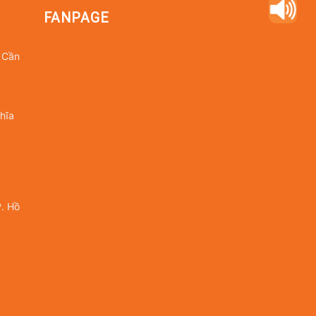
FANPAGE
 Cần
hĩa
. Hồ