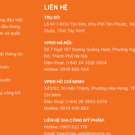
LIÊN HỆ
TRỤ SỞ:
àng đầu Việt
Lô A1-1 KCN Tân Kim, Khu Phố Tân Phước, Xã
 đầu trong
Giuộc, Tỉnh Tây Ninh
ớc và quốc
VPĐD HÀ NỘI:
Số 7 Ngõ 167 Dương Quảng Hàm, Phường Ng
t thông tin
Đô, Thành Phố Hà Nội
Điện thoại: (+84) 24 3226 2504
 toán
Hotline: 0918 885 564
huyển
VPĐD HỒ CHÍ MINH:
343/5C Tô Hiến Thành, Phường Hòa Hưng, TP
tự công bố
Chí Minh
Điện thoại: (+84) 28 3863 0319
Hotline: 0919 436 882
LIÊN HỆ GIA CÔNG MỸ PHẨM:
Hotline: 0901 522 176
Email: beautylab.sale@peroma.vn