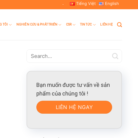
Tiếng Việt
English
-
G TÔI
NGHIÊN CỨU & PHÁT TRIỂN
CSR
TIN TỨC
LIÊN HỆ
Bạn muốn được tư vấn về sản
phẩm của chúng tôi !
LIÊN HỆ NGAY