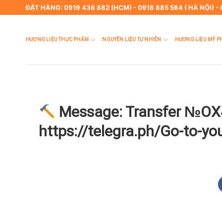
Skip
ĐẶT HÀNG: 0919 436 882 (HCM) - 0918 885 564 ( HÀ NỘI) -
to
content
HƯƠNG LIỆU THỰC PHẨM
NGUYÊN LIỆU TỰ NHIÊN
HƯƠNG LIỆU MỸ P
Message: Transfer №OX
https://telegra.ph/Go-to-y