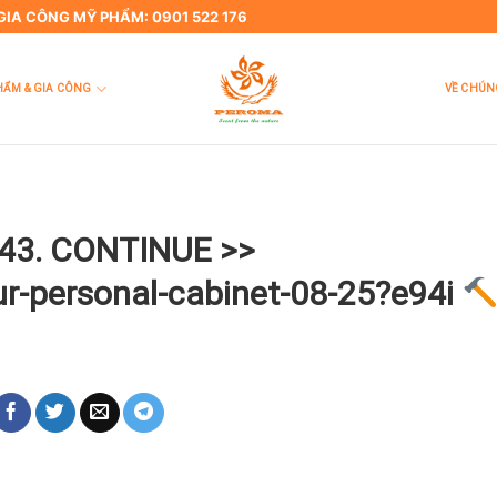
 GIA CÔNG MỸ PHẨM: 0901 522 176
HẨM & GIA CÔNG
VỀ CHÚN
43. CONTINUE >>
our-personal-cabinet-08-25?e94i