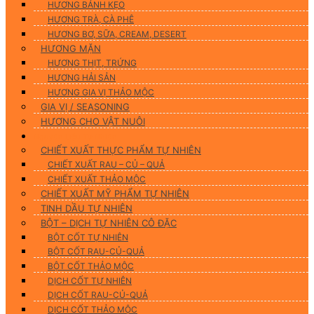
HƯƠNG BÁNH KẸO
HƯƠNG TRÀ, CÀ PHÊ
HƯƠNG BƠ, SỮA, CREAM, DESERT
HƯƠNG MẶN
HƯƠNG THỊT, TRỨNG
HƯƠNG HẢI SẢN
HƯƠNG GIA VỊ THẢO MỘC
GIA VỊ / SEASONING
HƯƠNG CHO VẬT NUÔI
Nguyên Liệu Tự Nhiên
CHIẾT XUẤT THỰC PHẨM TỰ NHIÊN
CHIẾT XUẤT RAU – CỦ – QUẢ
CHIẾT XUẤT THẢO MỘC
CHIẾT XUẤT MỸ PHẨM TỰ NHIÊN
TINH DẦU TỰ NHIÊN
BỘT – DỊCH TỰ NHIÊN CÔ ĐẶC
BỘT CỐT TỰ NHIÊN
BỘT CỐT RAU-CỦ-QUẢ
BỘT CỐT THẢO MỘC
DỊCH CỐT TỰ NHIÊN
DỊCH CỐT RAU-CỦ-QUẢ
DỊCH CỐT THẢO MỘC