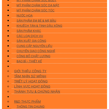
MỸ PHẨM CHĂM SÓC BODY
MỸ PHẨM CHĂM SÓC DA MẶT
MỸ PHẨM CHĂM SÓC TÓC
NƯỚC HOA
SẢN PHẨM EM BÉ & MẸ BẦU
KHUẾCH TÁN & TINH DẦU XÔNG
SẢN PHẨM KHÁC
CÁC LOẠI DỊCH VỤ
SẢN XUẤT GIA CÔNG
CUNG CẤP NGUYÊN LIỆU
CHUYỂN GIAO CÔNG NGHỆ
CÔNG BỐ CHẤT LƯỢNG
BAO BÌ – THIẾT KẾ
Về chúng tôi
GIỚI THIỆU CÔNG TY
TẦM NHÌN SỨ MỆNH
TRIẾT LÝ HOẠT ĐỘNG
LĨNH VỰC HOẠT ĐỘNG
THÀNH TỰU & CHỨNG NHẬN
Nghiên Cứu & Phát Triển
R&D THỰC PHẨM
THÔNG TIN CHUNG