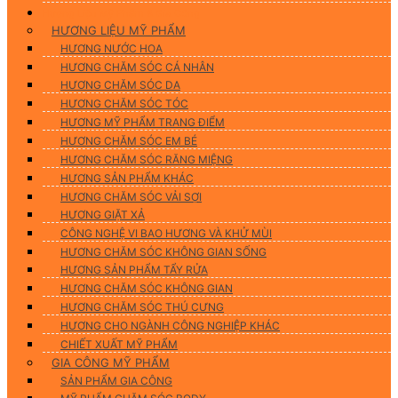
Hương Liệu Mỹ Phẩm & Gia Công
HƯƠNG LIỆU MỸ PHẨM
HƯƠNG NƯỚC HOA
HƯƠNG CHĂM SÓC CÁ NHÂN
HƯƠNG CHĂM SÓC DA
HƯƠNG CHĂM SÓC TÓC
HƯƠNG MỸ PHẨM TRANG ĐIỂM
HƯƠNG CHĂM SÓC EM BÉ
HƯƠNG CHĂM SÓC RĂNG MIỆNG
HƯƠNG SẢN PHẨM KHÁC
HƯƠNG CHĂM SÓC VẢI SỢI
HƯƠNG GIẶT XẢ
CÔNG NGHỆ VI BAO HƯƠNG VÀ KHỬ MÙI
HƯƠNG CHĂM SÓC KHÔNG GIAN SỐNG
HƯƠNG SẢN PHẨM TẨY RỬA
HƯƠNG CHĂM SÓC KHÔNG GIAN
HƯƠNG CHĂM SÓC THÚ CƯNG
HƯƠNG CHO NGÀNH CÔNG NGHIỆP KHÁC
CHIẾT XUẤT MỸ PHẨM
GIA CÔNG MỸ PHẨM
SẢN PHẨM GIA CÔNG