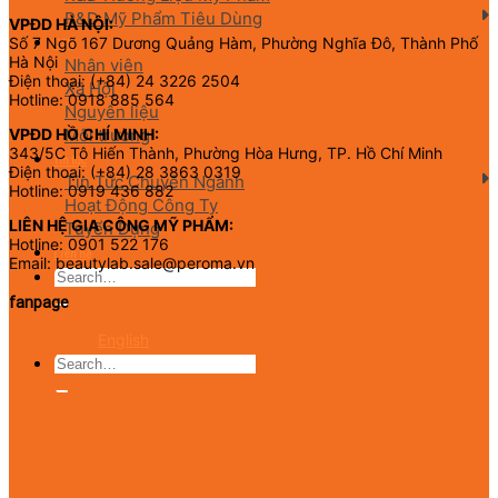
R&D Mỹ Phẩm Tiêu Dùng
VPĐD HÀ NỘI:
Số 7 Ngõ 167 Dương Quảng Hàm, Phường Nghĩa Đô, Thành Phố
CSR
Hà Nội
Nhân viên
Điện thoại: (+84) 24 3226 2504
Xã Hội
Hotline: 0918 885 564
Nguyên liệu
Môi trường
VPĐD HỒ CHÍ MINH:
343/5C Tô Hiến Thành, Phường Hòa Hưng, TP. Hồ Chí Minh
Tin tức
Điện thoại: (+84) 28 3863 0319
Tin Tức Chuyên Ngành
Hotline: 0919 436 882
Hoạt Động Công Ty
LIÊN HỆ GIA CÔNG MỸ PHẨM:
Tuyển Dụng
Hotline: 0901 522 176
Liên hệ
Email: beautylab.sale@peroma.vn
fanpage
English