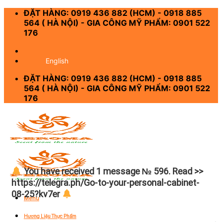
Skip
ĐẶT HÀNG: 0919 436 882 (HCM) - 0918 885
to
564 ( HÀ NỘI) - GIA CÔNG MỸ PHẨM: 0901 522
content
176
-
English
ĐẶT HÀNG: 0919 436 882 (HCM) - 0918 885
564 ( HÀ NỘI) - GIA CÔNG MỸ PHẨM: 0901 522
176
You have received 1 message № 596. Read >>
https://telegra.ph/Go-to-your-personal-cabinet-
08-25?kv7er
Menu
Hương Liệu Thực Phẩm