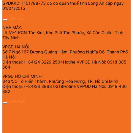
GPDKKD: 1101788773 do cơ quan thuế tỉnh Long An cấp ngày
01/04/2015
LIÊN HỆ
NHÀ MÁY:
Lô A1-1 KCN Tân Kim, Khu Phố Tân Phước, Xã Cần Giuộc, Tỉnh
Tây Ninh
VPGD HÀ NỘI:
Số 7 Ngõ 167 Dương Quảng Hàm, Phường Nghĩa Đô, Thành Phố
Hà Nội
Điện thoại: (+84)24 3226 2504Hotine VVPGD Hà Nội: 0918 885
564
VPGD HỒ CHÍ MINH:
343/5C Tô Hiến Thành, Phường Hòa Hưng, TP. Hồ Chí Minh
Điện thoại: (+84)28 3863 0319Hotine VVPGD Hà Nội: 0919 436
882
FANPAGE