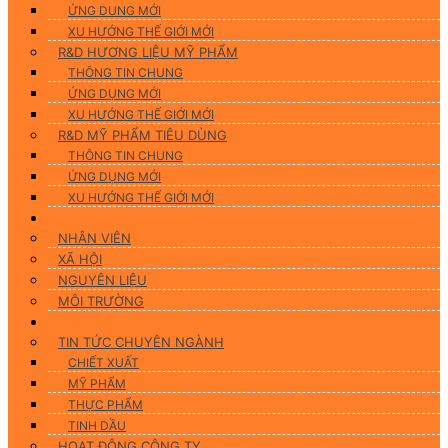
ỨNG DUNG MỚI
XU HƯỚNG THẾ GIỚI MỚI
R&D HƯƠNG LIỆU MỸ PHẨM
THÔNG TIN CHUNG
ỨNG DỤNG MỚI
XU HƯỚNG THẾ GIỚI MỚI
R&D MỸ PHẨM TIÊU DÙNG
THÔNG TIN CHUNG
ỨNG DỤNG MỚI
XU HƯỚNG THẾ GIỚI MỚI
CSR
NHÂN VIÊN
XÃ HỘI
NGUYÊN LIỆU
MÔI TRƯỜNG
Tin tức
TIN TỨC CHUYÊN NGÀNH
CHIẾT XUẤT
MỸ PHẨM
THỰC PHẨM
TINH DẦU
HOẠT ĐỘNG CÔNG TY