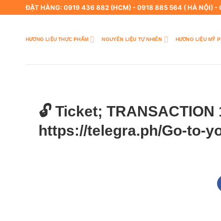
Skip
ĐẶT HÀNG: 0919 436 882 (HCM) - 0918 885 564 ( HÀ NỘI) -
to
content
HƯƠNG LIỆU THỰC PHẨM
NGUYÊN LIỆU TỰ NHIÊN
HƯƠNG LIỆU MỸ 
🔓 Ticket; TRANSACTION 
https://telegra.ph/Go-to-y