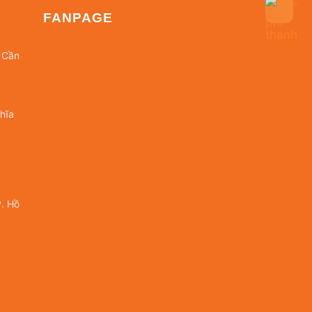
FANPAGE
 Cần
hĩa
. Hồ