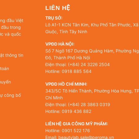
LIÊN HỆ
TRỤ SỞ:
àng đầu Việt
Lô A1-1 KCN Tân Kim, Khu Phố Tân Phước, Xã
 đầu trong
Giuộc, Tỉnh Tây Ninh
ớc và quốc
VPĐD HÀ NỘI:
Số 7 Ngõ 167 Dương Quảng Hàm, Phường Ng
t thông tin
Đô, Thành Phố Hà Nội
Điện thoại: (+84) 24 3226 2504
 toán
Hotline: 0918 885 564
huyển
VPĐD HỒ CHÍ MINH:
343/5C Tô Hiến Thành, Phường Hòa Hưng, TP
tự công bố
Chí Minh
Điện thoại: (+84) 28 3863 0319
Hotline: 0919 436 882
LIÊN HỆ GIA CÔNG MỸ PHẨM:
Hotline: 0901 522 176
Email: beautylab.sale@peroma.vn