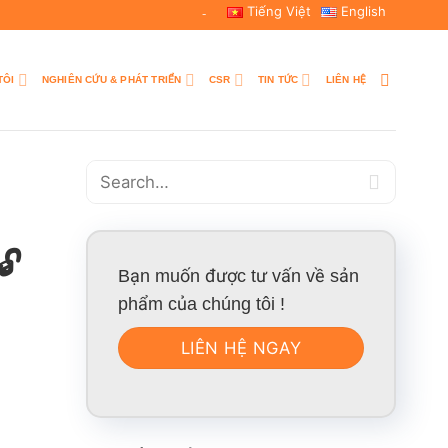
Tiếng Việt
English
-
TÔI
NGHIÊN CỨU & PHÁT TRIỂN
CSR
TIN TỨC
LIÊN HỆ
🔓
Bạn muốn được tư vấn về sản
phẩm của chúng tôi !
LIÊN HỆ NGAY