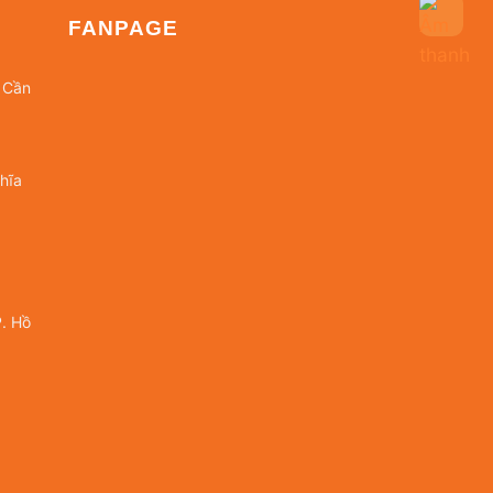
FANPAGE
 Cần
hĩa
. Hồ