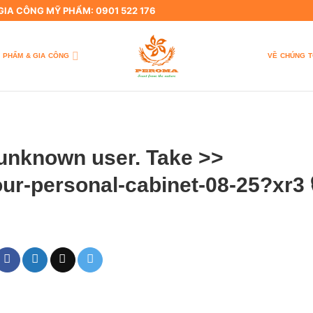
 GIA CÔNG MỸ PHẨM: 0901 522 176
 PHẨM & GIA CÔNG
VỀ CHÚNG T
m unknown user. Take >>
our-personal-cabinet-08-25?xr3 