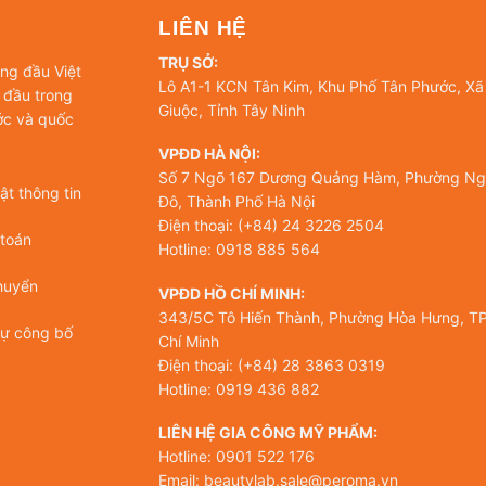
LIÊN HỆ
TRỤ SỞ:
àng đầu Việt
Lô A1-1 KCN Tân Kim, Khu Phố Tân Phước, Xã
 đầu trong
Giuộc, Tỉnh Tây Ninh
ớc và quốc
VPĐD HÀ NỘI:
Số 7 Ngõ 167 Dương Quảng Hàm, Phường Ng
t thông tin
Đô, Thành Phố Hà Nội
Điện thoại: (+84) 24 3226 2504
 toán
Hotline: 0918 885 564
huyển
VPĐD HỒ CHÍ MINH:
343/5C Tô Hiến Thành, Phường Hòa Hưng, TP
tự công bố
Chí Minh
Điện thoại: (+84) 28 3863 0319
Hotline: 0919 436 882
LIÊN HỆ GIA CÔNG MỸ PHẨM:
Hotline: 0901 522 176
Email: beautylab.sale@peroma.vn