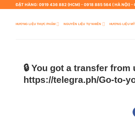
Skip
ĐẶT HÀNG: 0919 436 882 (HCM) - 0918 885 564 ( HÀ NỘI) -
to
content
HƯƠNG LIỆU THỰC PHẨM
NGUYÊN LIỆU TỰ NHIÊN
HƯƠNG LIỆU MỸ
🔒 You got a transfer fro
https://telegra.ph/Go-to-y