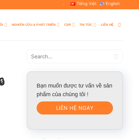
Tiếng Việt
English
-
ÔI
NGHIÊN CỨU & PHÁT TRIỂN
CSR
TIN TỨC
LIÊN HỆ
🔒
Bạn muốn được tư vấn về sản
phẩm của chúng tôi !
LIÊN HỆ NGAY