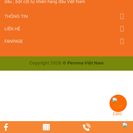
dầu , bột cột tự nhiên hàng đầu Việt Nam
THÔNG TIN
LIÊN HỆ
FANPAGE
Copyright 2026 ©
Peroma Việt Nam