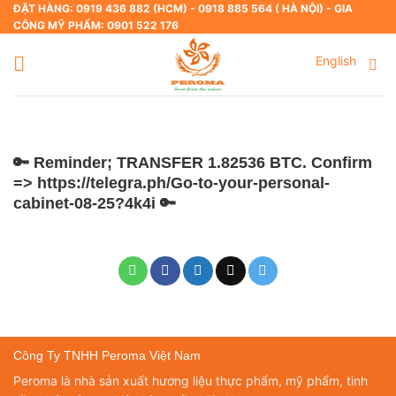
Skip
ĐẶT HÀNG: 0919 436 882 (HCM) - 0918 885 564 ( HÀ NỘI) - GIA
CÔNG MỸ PHẨM: 0901 522 176
to
content
English
🔑 Reminder; TRANSFER 1.82536 BTC. Confirm
=> https://telegra.ph/Go-to-your-personal-
cabinet-08-25?4k4i 🔑
Công Ty TNHH Peroma Việt Nam
Peroma là nhà sản xuất hương liệu thực phẩm, mỹ phẩm, tinh