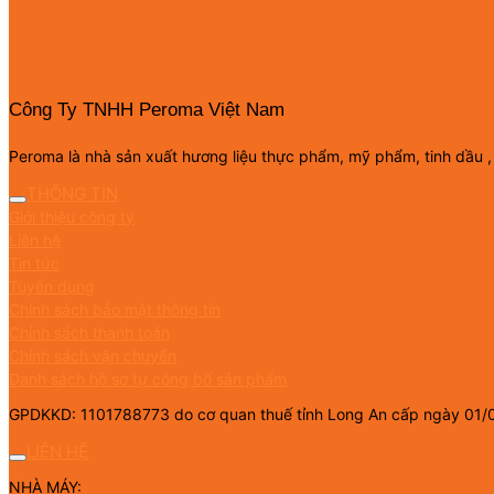
Công Ty TNHH Peroma Việt Nam
Peroma là nhà sản xuất hương liệu thực phẩm, mỹ phẩm, tinh dầu ,
THÔNG TIN
Giới thiệu công ty
Liên hệ
Tin tức
Tuyển dụng
Chính sách bảo mật thông tin
Chính sách thanh toán
Chính sách vận chuyển
Danh sách hồ sơ tự công bố sản phẩm
GPDKKD: 1101788773 do cơ quan thuế tỉnh Long An cấp ngày 01/
LIÊN HỆ
NHÀ MÁY: