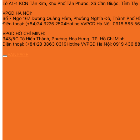
Lô A1-1 KCN Tân Kim, Khu Phố Tân Phước, Xã Cần Giuộc, Tỉnh Tây
VPGD HÀ NỘI:
Số 7 Ngõ 167 Dương Quảng Hàm, Phường Nghĩa Đô, Thành Phố H
Điện thoại: (+84)24 3226 2504Hotine VVPGD Hà Nội: 0918 885 5
VPGD HỒ CHÍ MINH:
343/5C Tô Hiến Thành, Phường Hòa Hưng, TP. Hồ Chí Minh
Điện thoại: (+84)28 3863 0319Hotine VVPGD Hà Nội: 0919 436 8
FANPAGE