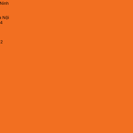
 Ninh
à Nội
64
82