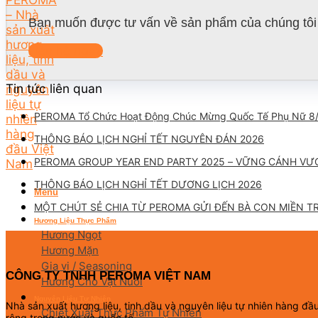
Bạn muốn được tư vấn về sản phẩm của chúng tôi 
Liên hệ ngay
Tin tức liên quan
PEROMA Tổ Chức Hoạt Động Chúc Mừng Quốc Tế Phụ Nữ 8
THÔNG BÁO LỊCH NGHỈ TẾT NGUYÊN ĐÁN 2026
PEROMA GROUP YEAR END PARTY 2025 – VỮNG CÁNH VƯ
THÔNG BÁO LỊCH NGHỈ TẾT DƯƠNG LỊCH 2026
Menu
MỘT CHÚT SẺ CHIA TỪ PEROMA GỬI ĐẾN BÀ CON MIỀN T
Hương Liệu Thực Phẩm
Hương Ngọt
Hương Mặn
Gia vị / Seasoning
CÔNG TY TNHH PEROMA VIỆT NAM
Hương Cho Vật Nuôi
Nguyên Liệu Tự Nhiên
Nhà sản xuất hương liệu, tinh dầu và nguyên liệu tự nhiên hàng đ
Chiết Xuất Thực Phẩm Tự Nhiên
rộng trong nước và quốc tế.