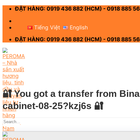
Skip
ĐẶT HÀNG: 0919 436 882 (HCM) - 0918 885 56
to
content
-
Tiếng Việt
English
ĐẶT HÀNG: 0919 436 882 (HCM) - 0918 885 56
🔐 You got a transfer from Bin
cabinet-08-25?kzj6s 🔐