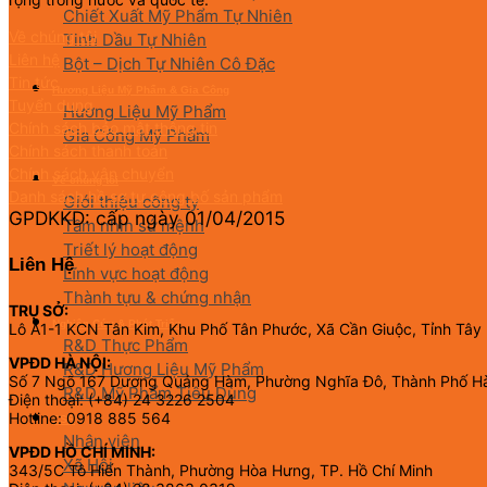
Chiết Xuất Mỹ Phẩm Tự Nhiên
Về chúng tôi
Tinh Dầu Tự Nhiên
Liên hệ
Bột – Dịch Tự Nhiên Cô Đặc
Tin tức
Hương Liệu Mỹ Phẩm & Gia Công
Tuyển dụng
Hương Liệu Mỹ Phẩm
Chính sách bảo mật thông tin
Gia Công Mỹ Phẩm
Chính sách thanh toán
Chính sách vận chuyển
Về chúng tôi
Danh sách hồ sơ tự công bố sản phẩm
Giới thiệu công ty
GPDKKD: cấp ngày 01/04/2015
Tầm nhìn sứ mệnh
Triết lý hoạt động
Liên Hệ
Lĩnh vực hoạt động
Thành tựu & chứng nhận
TRỤ SỞ:
Nghiên Cứu & Phát Triển
Lô A1-1 KCN Tân Kim, Khu Phố Tân Phước, Xã Cần Giuộc, Tỉnh Tây
R&D Thực Phẩm
VPĐD HÀ NỘI:
R&D Hương Liệu Mỹ Phẩm
Số 7 Ngõ 167 Dương Quảng Hàm, Phường Nghĩa Đô, Thành Phố H
R&D Mỹ Phẩm Tiêu Dùng
Điện thoại: (+84) 24 3226 2504
Hotline: 0918 885 564
CSR
Nhân viên
VPĐD HỒ CHÍ MINH:
Xã Hội
343/5C Tô Hiến Thành, Phường Hòa Hưng, TP. Hồ Chí Minh