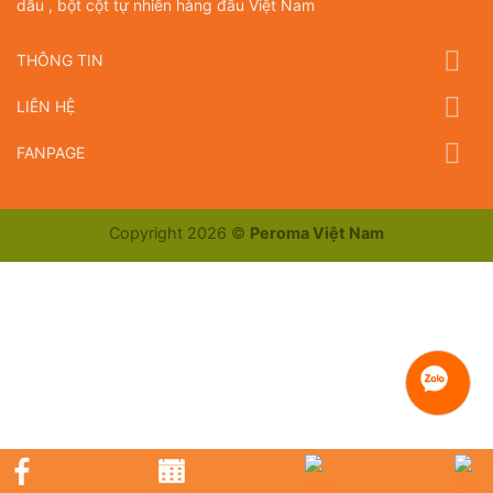
dầu , bột cột tự nhiên hàng đầu Việt Nam
THÔNG TIN
LIÊN HỆ
FANPAGE
Copyright 2026 ©
Peroma Việt Nam