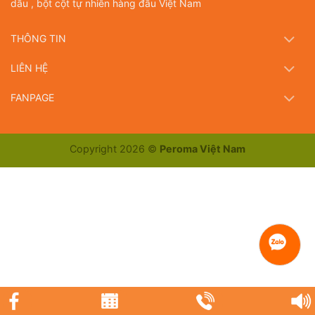
dầu , bột cột tự nhiên hàng đầu Việt Nam
THÔNG TIN
LIÊN HỆ
FANPAGE
Copyright 2026 ©
Peroma Việt Nam