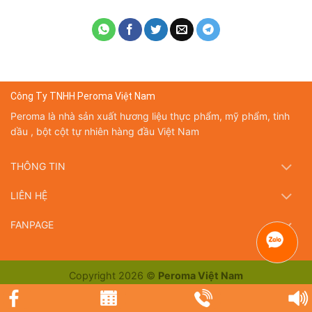
Công Ty TNHH Peroma Việt Nam
Peroma là nhà sản xuất hương liệu thực phẩm, mỹ phẩm, tinh
dầu , bột cột tự nhiên hàng đầu Việt Nam
THÔNG TIN
LIÊN HỆ
FANPAGE
Copyright 2026 ©
Peroma Việt Nam