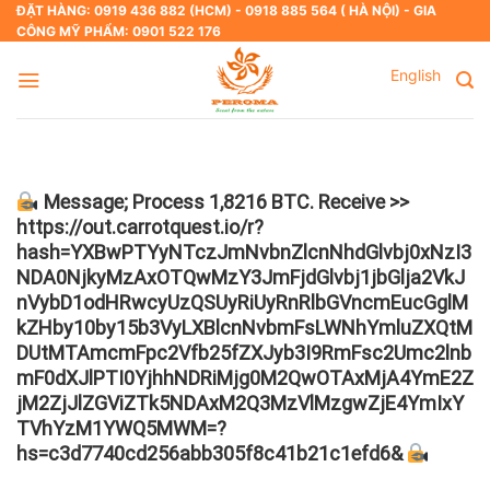
Skip
ĐẶT HÀNG: 0919 436 882 (HCM) - 0918 885 564 ( HÀ NỘI) - GIA
CÔNG MỸ PHẨM: 0901 522 176
to
content
English
Message; Process 1,8216 BTC. Receive >>
https://out.carrotquest.io/r?
hash=YXBwPTYyNTczJmNvbnZlcnNhdGlvbj0xNzI3
NDA0NjkyMzAxOTQwMzY3JmFjdGlvbj1jbGlja2VkJ
nVybD1odHRwcyUzQSUyRiUyRnRlbGVncmEucGglM
kZHby10by15b3VyLXBlcnNvbmFsLWNhYmluZXQtM
DUtMTAmcmFpc2Vfb25fZXJyb3I9RmFsc2Umc2lnb
mF0dXJlPTI0YjhhNDRiMjg0M2QwOTAxMjA4YmE2Z
jM2ZjJlZGViZTk5NDAxM2Q3MzVlMzgwZjE4YmIxY
TVhYzM1YWQ5MWM=?
hs=c3d7740cd256abb305f8c41b21c1efd6&