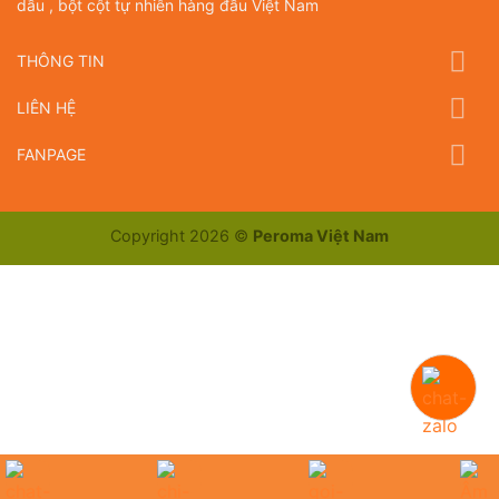
dầu , bột cột tự nhiên hàng đầu Việt Nam
THÔNG TIN
LIÊN HỆ
FANPAGE
Copyright 2026 ©
Peroma Việt Nam