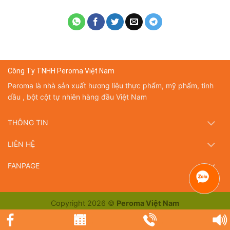
Công Ty TNHH Peroma Việt Nam
Peroma là nhà sản xuất hương liệu thực phẩm, mỹ phẩm, tinh
dầu , bột cột tự nhiên hàng đầu Việt Nam
THÔNG TIN
LIÊN HỆ
FANPAGE
Copyright 2026 ©
Peroma Việt Nam