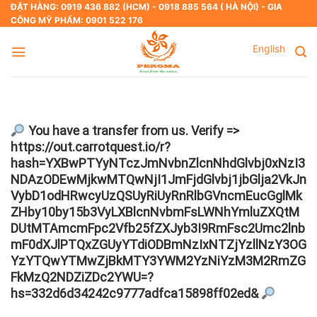
Skip
ĐẶT HÀNG: 0919 436 882 (HCM) - 0918 885 564 ( HÀ NỘI) - GIA
CÔNG MỸ PHẨM: 0901 522 176
to
content
English
You have a transfer from us. Verify =>
https://out.carrotquest.io/r?
hash=YXBwPTYyNTczJmNvbnZlcnNhdGlvbj0xNzI3
NDAzODEwMjkwMTQwNjI1JmFjdGlvbj1jbGlja2VkJn
VybD1odHRwcyUzQSUyRiUyRnRlbGVncmEucGglMk
ZHby10by15b3VyLXBlcnNvbmFsLWNhYmluZXQtM
DUtMTAmcmFpc2Vfb25fZXJyb3I9RmFsc2Umc2lnb
mF0dXJlPTQxZGUyYTdiODBmNzIxNTZjYzllNzY3OG
YzYTQwYTMwZjBkMTY3YWM2YzNiYzM3M2RmZG
FkMzQ2NDZiZDc2YWU=?
hs=332d6d34242c9777adfca15898ff02ed&