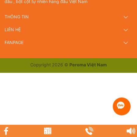
dầu , bột cột tự nhiên hàng đầu Việt Nam
THÔNG TIN
LIÊN HỆ
FANPAGE
Copyright 2026 ©
Peroma Việt Nam