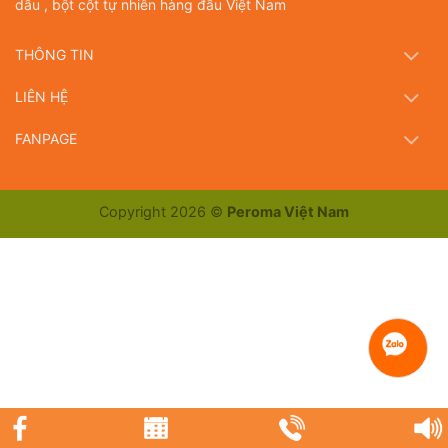
dầu , bột cột tự nhiên hàng đầu Việt Nam
THÔNG TIN
LIÊN HỆ
FANPAGE
Copyright 2026 ©
Peroma Việt Nam