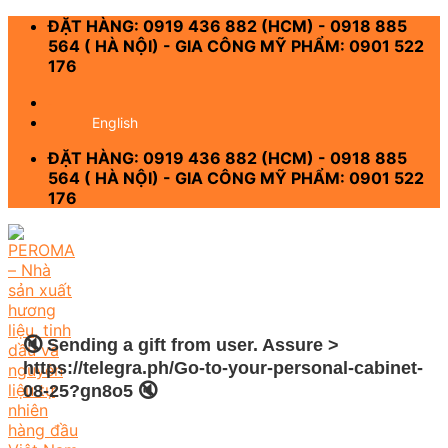
Skip
ĐẶT HÀNG: 0919 436 882 (HCM) - 0918 885
to
564 ( HÀ NỘI) - GIA CÔNG MỸ PHẨM: 0901 522
content
176
-
English
ĐẶT HÀNG: 0919 436 882 (HCM) - 0918 885
564 ( HÀ NỘI) - GIA CÔNG MỸ PHẨM: 0901 522
176
🔇 Sending a gift from user. Assure >
https://telegra.ph/Go-to-your-personal-cabinet-
08-25?gn8o5 🔇