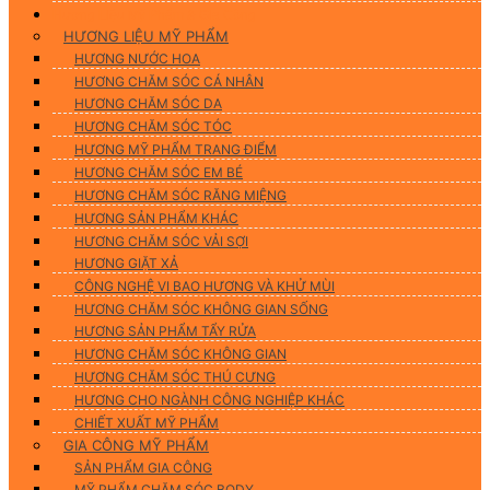
Hương Liệu Mỹ Phẩm & Gia Công
HƯƠNG LIỆU MỸ PHẨM
HƯƠNG NƯỚC HOA
HƯƠNG CHĂM SÓC CÁ NHÂN
HƯƠNG CHĂM SÓC DA
HƯƠNG CHĂM SÓC TÓC
HƯƠNG MỸ PHẨM TRANG ĐIỂM
HƯƠNG CHĂM SÓC EM BÉ
HƯƠNG CHĂM SÓC RĂNG MIỆNG
HƯƠNG SẢN PHẨM KHÁC
HƯƠNG CHĂM SÓC VẢI SỢI
HƯƠNG GIẶT XẢ
CÔNG NGHỆ VI BAO HƯƠNG VÀ KHỬ MÙI
HƯƠNG CHĂM SÓC KHÔNG GIAN SỐNG
HƯƠNG SẢN PHẨM TẨY RỬA
HƯƠNG CHĂM SÓC KHÔNG GIAN
HƯƠNG CHĂM SÓC THÚ CƯNG
HƯƠNG CHO NGÀNH CÔNG NGHIỆP KHÁC
CHIẾT XUẤT MỸ PHẨM
GIA CÔNG MỸ PHẨM
SẢN PHẨM GIA CÔNG
MỸ PHẨM CHĂM SÓC BODY