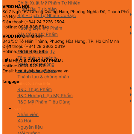
Chiết Xuất Mỹ Phẩm Tự Nhiên
VPĐD HÀ NỘI:
Tinh Dầu Tự Nhiên
Số 7 Ngõ 167 Dương Quảng Hàm, Phường Nghĩa Đô, Thành Phố
Bột – Dịch Tự Nhiên Cô Đặc
Hà Nội
Điện thoại: (+84) 24 3226 2504
Hương Liệu Mỹ Phẩm & Gia Công
Hotline: 0918 885 564
Hương Liệu Mỹ Phẩm
Gia Công Mỹ Phẩm
VPĐD HỒ CHÍ MINH:
343/5C Tô Hiến Thành, Phường Hòa Hưng, TP. Hồ Chí Minh
Điện thoại: (+84) 28 3863 0319
Về chúng tôi
Giới thiệu công ty
Hotline: 0919 436 882
Tầm nhìn sứ mệnh
LIÊN HỆ GIA CÔNG MỸ PHẨM:
Triết lý hoạt động
Hotline: 0901 522 176
Lĩnh vực hoạt động
Email: beautylab.sale@peroma.vn
Thành tựu & chứng nhận
fanpage
Nghiên Cứu & Phát Triển
R&D Thực Phẩm
R&D Hương Liệu Mỹ Phẩm
R&D Mỹ Phẩm Tiêu Dùng
CSR
Nhân viên
Xã Hội
Nguyên liệu
Môi trường