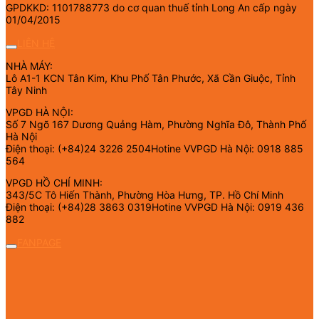
GPDKKD: 1101788773 do cơ quan thuế tỉnh Long An cấp ngày
01/04/2015
LIÊN HỆ
NHÀ MÁY:
Lô A1-1 KCN Tân Kim, Khu Phố Tân Phước, Xã Cần Giuộc, Tỉnh
Tây Ninh
VPGD HÀ NỘI:
Số 7 Ngõ 167 Dương Quảng Hàm, Phường Nghĩa Đô, Thành Phố
Hà Nội
Điện thoại: (+84)24 3226 2504Hotine VVPGD Hà Nội: 0918 885
564
VPGD HỒ CHÍ MINH:
343/5C Tô Hiến Thành, Phường Hòa Hưng, TP. Hồ Chí Minh
Điện thoại: (+84)28 3863 0319Hotine VVPGD Hà Nội: 0919 436
882
FANPAGE