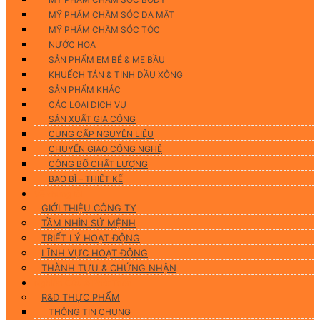
MỸ PHẨM CHĂM SÓC DA MẶT
MỸ PHẨM CHĂM SÓC TÓC
NƯỚC HOA
SẢN PHẨM EM BÉ & MẸ BẦU
KHUẾCH TÁN & TINH DẦU XÔNG
SẢN PHẨM KHÁC
CÁC LOẠI DỊCH VỤ
SẢN XUẤT GIA CÔNG
CUNG CẤP NGUYÊN LIỆU
CHUYỂN GIAO CÔNG NGHỆ
CÔNG BỐ CHẤT LƯỢNG
BAO BÌ – THIẾT KẾ
Về chúng tôi
GIỚI THIỆU CÔNG TY
TẦM NHÌN SỨ MỆNH
TRIẾT LÝ HOẠT ĐỘNG
LĨNH VỰC HOẠT ĐỘNG
THÀNH TỰU & CHỨNG NHẬN
Nghiên Cứu & Phát Triển
R&D THỰC PHẨM
THÔNG TIN CHUNG