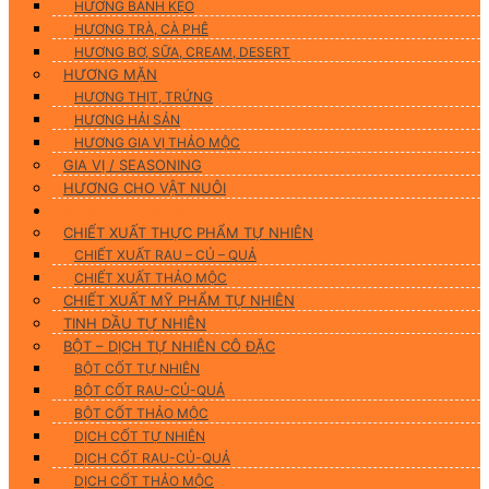
HƯƠNG BÁNH KẸO
HƯƠNG TRÀ, CÀ PHÊ
HƯƠNG BƠ, SỮA, CREAM, DESERT
HƯƠNG MẶN
HƯƠNG THỊT, TRỨNG
HƯƠNG HẢI SẢN
HƯƠNG GIA VỊ THẢO MỘC
GIA VỊ / SEASONING
HƯƠNG CHO VẬT NUÔI
Nguyên Liệu Tự Nhiên
CHIẾT XUẤT THỰC PHẨM TỰ NHIÊN
CHIẾT XUẤT RAU – CỦ – QUẢ
CHIẾT XUẤT THẢO MỘC
CHIẾT XUẤT MỸ PHẨM TỰ NHIÊN
TINH DẦU TỰ NHIÊN
BỘT – DỊCH TỰ NHIÊN CÔ ĐẶC
BỘT CỐT TỰ NHIÊN
BỘT CỐT RAU-CỦ-QUẢ
BỘT CỐT THẢO MỘC
DỊCH CỐT TỰ NHIÊN
DỊCH CỐT RAU-CỦ-QUẢ
DỊCH CỐT THẢO MỘC