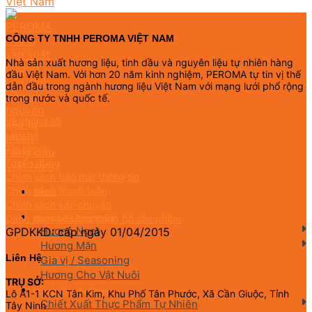
CÔNG TY TNHH PEROMA VIỆT NAM
Nhà sản xuất hương liệu, tinh dầu và nguyên liệu tự nhiên hàng
đầu Việt Nam. Với hơn 20 năm kinh nghiệm, PEROMA tự tin vị thế
dẫn đầu trong ngành hương liệu Việt Nam với mạng lưới phổ rộng
trong nước và quốc tế.
Về chúng tôi
Liên hệ
Tin tức
Tuyển dụng
Chính sách bảo mật thông tin
Chính sách thanh toán
Menu
Chính sách vận chuyển
Danh sách hồ sơ tự công bố sản phẩm
Hương Liệu Thực Phẩm
Hương Ngọt
GPDKKD: cấp ngày 01/04/2015
Hương Mặn
Liên Hệ
Gia vị / Seasoning
Hương Cho Vật Nuôi
TRỤ SỞ:
Nguyên Liệu Tự Nhiên
Lô A1-1 KCN Tân Kim, Khu Phố Tân Phước, Xã Cần Giuộc, Tỉnh
Chiết Xuất Thực Phẩm Tự Nhiên
Tây Ninh