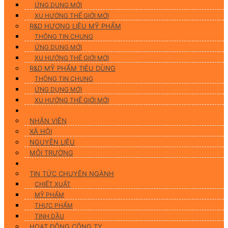
ỨNG DUNG MỚI
XU HƯỚNG THẾ GIỚI MỚI
R&D HƯƠNG LIỆU MỸ PHẨM
THÔNG TIN CHUNG
ỨNG DỤNG MỚI
XU HƯỚNG THẾ GIỚI MỚI
R&D MỸ PHẨM TIÊU DÙNG
THÔNG TIN CHUNG
ỨNG DỤNG MỚI
XU HƯỚNG THẾ GIỚI MỚI
CSR
NHÂN VIÊN
XÃ HỘI
NGUYÊN LIỆU
MÔI TRƯỜNG
Tin tức
TIN TỨC CHUYÊN NGÀNH
CHIẾT XUẤT
MỸ PHẨM
THỰC PHẨM
TINH DẦU
HOẠT ĐỘNG CÔNG TY