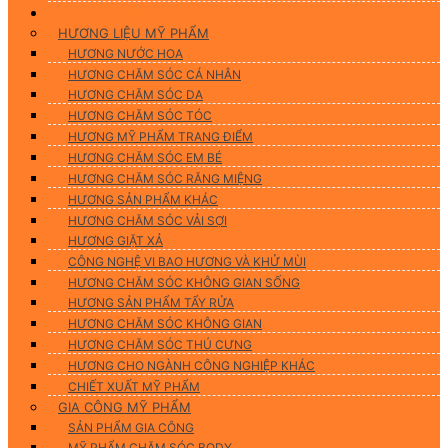
Hương Liệu Mỹ Phẩm & Gia Công
HƯƠNG LIỆU MỸ PHẨM
HƯƠNG NƯỚC HOA
HƯƠNG CHĂM SÓC CÁ NHÂN
HƯƠNG CHĂM SÓC DA
HƯƠNG CHĂM SÓC TÓC
HƯƠNG MỸ PHẨM TRANG ĐIỂM
HƯƠNG CHĂM SÓC EM BÉ
HƯƠNG CHĂM SÓC RĂNG MIỆNG
HƯƠNG SẢN PHẨM KHÁC
HƯƠNG CHĂM SÓC VẢI SỢI
HƯƠNG GIẶT XẢ
CÔNG NGHỆ VI BAO HƯƠNG VÀ KHỬ MÙI
HƯƠNG CHĂM SÓC KHÔNG GIAN SỐNG
HƯƠNG SẢN PHẨM TẨY RỬA
HƯƠNG CHĂM SÓC KHÔNG GIAN
HƯƠNG CHĂM SÓC THÚ CƯNG
HƯƠNG CHO NGÀNH CÔNG NGHIỆP KHÁC
CHIẾT XUẤT MỸ PHẨM
GIA CÔNG MỸ PHẨM
SẢN PHẨM GIA CÔNG
MỸ PHẨM CHĂM SÓC BODY