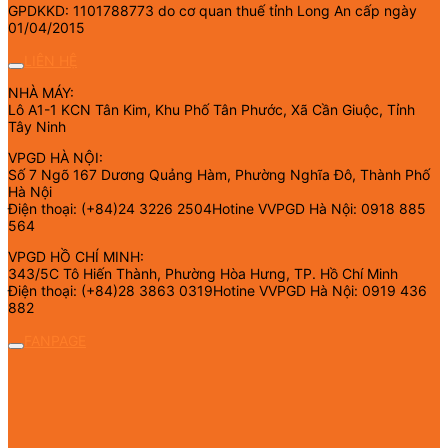
GPDKKD: 1101788773 do cơ quan thuế tỉnh Long An cấp ngày
01/04/2015
LIÊN HỆ
NHÀ MÁY:
Lô A1-1 KCN Tân Kim, Khu Phố Tân Phước, Xã Cần Giuộc, Tỉnh
Tây Ninh
VPGD HÀ NỘI:
Số 7 Ngõ 167 Dương Quảng Hàm, Phường Nghĩa Đô, Thành Phố
Hà Nội
Điện thoại: (+84)24 3226 2504Hotine VVPGD Hà Nội: 0918 885
564
VPGD HỒ CHÍ MINH:
343/5C Tô Hiến Thành, Phường Hòa Hưng, TP. Hồ Chí Minh
Điện thoại: (+84)28 3863 0319Hotine VVPGD Hà Nội: 0919 436
882
FANPAGE