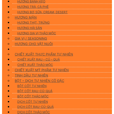
HƯƠNG BÁNH KẸO
HƯƠNG TRÀ, CÀ PHÊ
HƯƠNG BƠ, SỮA, CREAM, DESERT
HƯƠNG MẶN
HƯƠNG THỊT, TRỨNG
HƯƠNG HẢI SẢN
HƯƠNG GIA VỊ THẢO MỘC
GIA VỊ / SEASONING
HƯƠNG CHO VẬT NUÔI
Nguyên Liệu Tự Nhiên
CHIẾT XUẤT THỰC PHẨM TỰ NHIÊN
CHIẾT XUẤT RAU – CỦ – QUẢ
CHIẾT XUẤT THẢO MỘC
CHIẾT XUẤT MỸ PHẨM TỰ NHIÊN
TINH DẦU TỰ NHIÊN
BỘT – DỊCH TỰ NHIÊN CÔ ĐẶC
BỘT CỐT TỰ NHIÊN
BỘT CỐT RAU-CỦ-QUẢ
BỘT CỐT THẢO MỘC
DỊCH CỐT TỰ NHIÊN
DỊCH CỐT RAU-CỦ-QUẢ
DỊCH CỐT THẢO MỘC