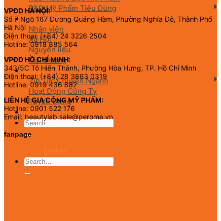
R&D Mỹ Phẩm Tiêu Dùng
VPĐD HÀ NỘI:
Số 7 Ngõ 167 Dương Quảng Hàm, Phường Nghĩa Đô, Thành Phố
CSR
Hà Nội
Nhân viên
Điện thoại: (+84) 24 3226 2504
Xã Hội
Hotline: 0918 885 564
Nguyên liệu
Môi trường
VPĐD HỒ CHÍ MINH:
343/5C Tô Hiến Thành, Phường Hòa Hưng, TP. Hồ Chí Minh
Tin tức
Điện thoại: (+84) 28 3863 0319
Tin Tức Chuyên Ngành
Hotline: 0919 436 882
Hoạt Động Công Ty
LIÊN HỆ GIA CÔNG MỸ PHẨM:
Tuyển Dụng
Hotline: 0901 522 176
Liên hệ
Email: beautylab.sale@peroma.vn
fanpage
English