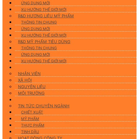
ỨNG DUNG MỚI
XU HƯỚNG THẾ GIỚI MỚI
R&D HƯƠNG LIỆU MỸ PHẨM
THÔNG TIN CHUNG
ỨNG DỤNG MỚI
XU HƯỚNG THẾ GIỚI MỚI
R&D MỸ PHẨM TIÊU DÙNG
THÔNG TIN CHUNG
ỨNG DỤNG MỚI
XU HƯỚNG THẾ GIỚI MỚI
CSR
NHÂN VIÊN
XÃ HỘI
NGUYÊN LIỆU
MÔI TRƯỜNG
Tin tức
TIN TỨC CHUYÊN NGÀNH
CHIẾT XUẤT
MỸ PHẨM
THỰC PHẨM
TINH DẦU
HOẠT ĐỘNG CÔNG TY