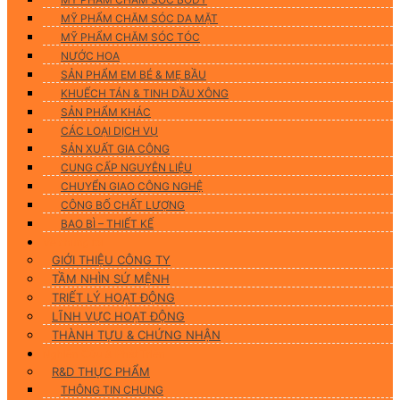
MỸ PHẨM CHĂM SÓC DA MẶT
MỸ PHẨM CHĂM SÓC TÓC
NƯỚC HOA
SẢN PHẨM EM BÉ & MẸ BẦU
KHUẾCH TÁN & TINH DẦU XÔNG
SẢN PHẨM KHÁC
CÁC LOẠI DỊCH VỤ
SẢN XUẤT GIA CÔNG
CUNG CẤP NGUYÊN LIỆU
CHUYỂN GIAO CÔNG NGHỆ
CÔNG BỐ CHẤT LƯỢNG
BAO BÌ – THIẾT KẾ
Về chúng tôi
GIỚI THIỆU CÔNG TY
TẦM NHÌN SỨ MỆNH
TRIẾT LÝ HOẠT ĐỘNG
LĨNH VỰC HOẠT ĐỘNG
THÀNH TỰU & CHỨNG NHẬN
Nghiên Cứu & Phát Triển
R&D THỰC PHẨM
THÔNG TIN CHUNG