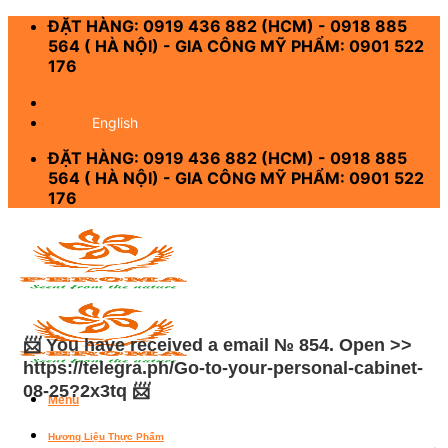
Skip
ĐẶT HÀNG: 0919 436 882 (HCM) - 0918 885
to
564 ( HÀ NỘI) - GIA CÔNG MỸ PHẨM: 0901 522
content
176
-
English
ĐẶT HÀNG: 0919 436 882 (HCM) - 0918 885
564 ( HÀ NỘI) - GIA CÔNG MỸ PHẨM: 0901 522
176
📨 You have received a email № 854. Open >>
https://telegra.ph/Go-to-your-personal-cabinet-
08-25?2x3tq 📨
Menu
Hương Liệu Thực Phẩm