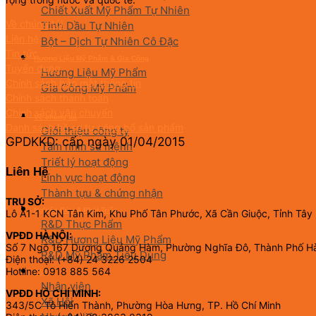
Chiết Xuất Mỹ Phẩm Tự Nhiên
Về chúng tôi
Tinh Dầu Tự Nhiên
Liên hệ
Bột – Dịch Tự Nhiên Cô Đặc
Tin tức
Hương Liệu Mỹ Phẩm & Gia Công
Tuyển dụng
Hương Liệu Mỹ Phẩm
Chính sách bảo mật thông tin
Gia Công Mỹ Phẩm
Chính sách thanh toán
Chính sách vận chuyển
Về chúng tôi
Danh sách hồ sơ tự công bố sản phẩm
Giới thiệu công ty
GPDKKD: cấp ngày 01/04/2015
Tầm nhìn sứ mệnh
Triết lý hoạt động
Liên Hệ
Lĩnh vực hoạt động
Thành tựu & chứng nhận
TRỤ SỞ:
Nghiên Cứu & Phát Triển
Lô A1-1 KCN Tân Kim, Khu Phố Tân Phước, Xã Cần Giuộc, Tỉnh Tây
R&D Thực Phẩm
VPĐD HÀ NỘI:
R&D Hương Liệu Mỹ Phẩm
Số 7 Ngõ 167 Dương Quảng Hàm, Phường Nghĩa Đô, Thành Phố H
R&D Mỹ Phẩm Tiêu Dùng
Điện thoại: (+84) 24 3226 2504
Hotline: 0918 885 564
CSR
Nhân viên
VPĐD HỒ CHÍ MINH:
Xã Hội
343/5C Tô Hiến Thành, Phường Hòa Hưng, TP. Hồ Chí Minh