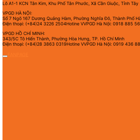
Lô A1-1 KCN Tân Kim, Khu Phố Tân Phước, Xã Cần Giuộc, Tỉnh Tây
VPGD HÀ NỘI:
Số 7 Ngõ 167 Dương Quảng Hàm, Phường Nghĩa Đô, Thành Phố H
Điện thoại: (+84)24 3226 2504Hotine VVPGD Hà Nội: 0918 885 5
VPGD HỒ CHÍ MINH:
343/5C Tô Hiến Thành, Phường Hòa Hưng, TP. Hồ Chí Minh
Điện thoại: (+84)28 3863 0319Hotine VVPGD Hà Nội: 0919 436 8
FANPAGE