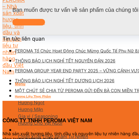
Bạn muốn được tư vấn về sản phẩm của chúng tôi 
Liên hệ ngay
Tin tức liên quan
PEROMA Tổ Chức Hoạt Động Chúc Mừng Quốc Tế Phụ Nữ 8
THÔNG BÁO LỊCH NGHỈ TẾT NGUYÊN ĐÁN 2026
PEROMA GROUP YEAR END PARTY 2025 – VỮNG CÁNH VƯ
THÔNG BÁO LỊCH NGHỈ TẾT DƯƠNG LỊCH 2026
Menu
MỘT CHÚT SẺ CHIA TỪ PEROMA GỬI ĐẾN BÀ CON MIỀN T
Hương Liệu Thực Phẩm
Hương Ngọt
Hương Mặn
Gia vị / Seasoning
CÔNG TY TNHH PEROMA VIỆT NAM
Hương Cho Vật Nuôi
Nguyên Liệu Tự Nhiên
Nhà sản xuất hương liệu, tinh dầu và nguyên liệu tự nhiên hàng đ
Chiết Xuất Thực Phẩm Tự Nhiên
rộng trong nước và quốc tế.