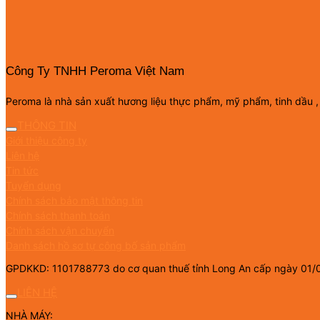
Công Ty TNHH Peroma Việt Nam
Peroma là nhà sản xuất hương liệu thực phẩm, mỹ phẩm, tinh dầu ,
THÔNG TIN
Giới thiệu công ty
Liên hệ
Tin tức
Tuyển dụng
Chính sách bảo mật thông tin
Chính sách thanh toán
Chính sách vận chuyển
Danh sách hồ sơ tự công bố sản phẩm
GPDKKD: 1101788773 do cơ quan thuế tỉnh Long An cấp ngày 01/
LIÊN HỆ
NHÀ MÁY: