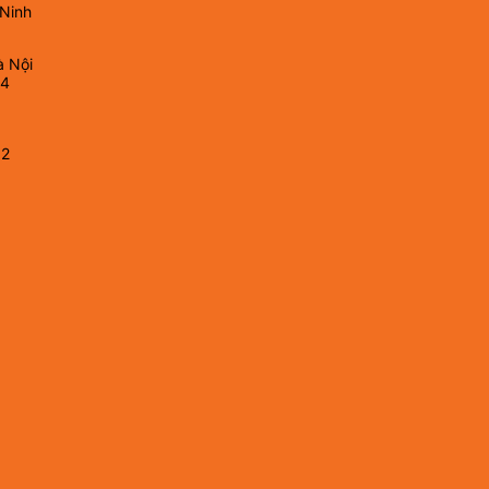
 Ninh
à Nội
64
82