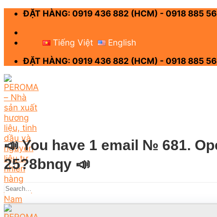
Skip
ĐẶT HÀNG: 0919 436 882 (HCM) - 0918 885 56
to
content
-
Tiếng Việt
English
ĐẶT HÀNG: 0919 436 882 (HCM) - 0918 885 56
📣 You have 1 email № 681. Ope
25?8bnqy 📣