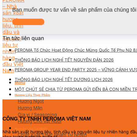
Bạn muốn được tư vấn về sản phẩm của chúng tôi 
Liên hệ ngay
Tin tức liên quan
PEROMA Tổ Chức Hoạt Động Chúc Mừng Quốc Tế Phụ Nữ 8
THÔNG BÁO LỊCH NGHỈ TẾT NGUYÊN ĐÁN 2026
PEROMA GROUP YEAR END PARTY 2025 – VỮNG CÁNH VƯ
THÔNG BÁO LỊCH NGHỈ TẾT DƯƠNG LỊCH 2026
Menu
MỘT CHÚT SẺ CHIA TỪ PEROMA GỬI ĐẾN BÀ CON MIỀN T
Hương Liệu Thực Phẩm
Hương Ngọt
Hương Mặn
Gia vị / Seasoning
CÔNG TY TNHH PEROMA VIỆT NAM
Hương Cho Vật Nuôi
Nguyên Liệu Tự Nhiên
Nhà sản xuất hương liệu, tinh dầu và nguyên liệu tự nhiên hàng đ
Chiết Xuất Thực Phẩm Tự Nhiên
rộng trong nước và quốc tế.