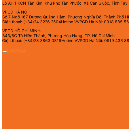
Lô A1-1 KCN Tân Kim, Khu Phố Tân Phước, Xã Cần Giuộc, Tỉnh Tây
VPGD HÀ NỘI:
Số 7 Ngõ 167 Dương Quảng Hàm, Phường Nghĩa Đô, Thành Phố H
Điện thoại: (+84)24 3226 2504Hotine VVPGD Hà Nội: 0918 885 5
VPGD HỒ CHÍ MINH:
343/5C Tô Hiến Thành, Phường Hòa Hưng, TP. Hồ Chí Minh
Điện thoại: (+84)28 3863 0319Hotine VVPGD Hà Nội: 0919 436 8
FANPAGE