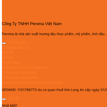
Công Ty TNHH Peroma Việt Nam
Peroma là nhà sản xuất hương liệu thực phẩm, mỹ phẩm, tinh dầu ,
THÔNG TIN
Giới thiệu công ty
Liên hệ
Tin tức
Tuyển dụng
Chính sách bảo mật thông tin
Chính sách thanh toán
Chính sách vận chuyển
Danh sách hồ sơ tự công bố sản phẩm
GPDKKD: 1101788773 do cơ quan thuế tỉnh Long An cấp ngày 01/
LIÊN HỆ
NHÀ MÁY: