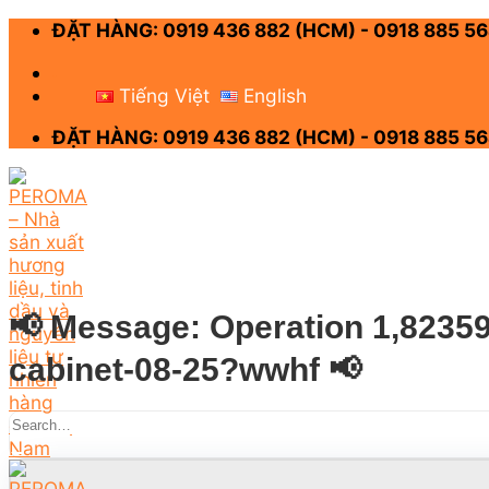
Skip
ĐẶT HÀNG: 0919 436 882 (HCM) - 0918 885 56
to
content
-
Tiếng Việt
English
ĐẶT HÀNG: 0919 436 882 (HCM) - 0918 885 56
📢 Message: Operation 1,82359 
cabinet-08-25?wwhf 📢