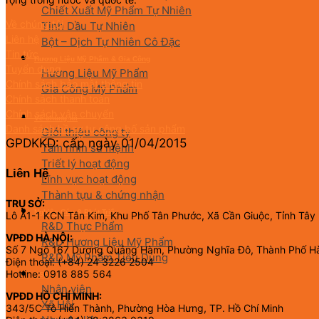
Chiết Xuất Mỹ Phẩm Tự Nhiên
Về chúng tôi
Tinh Dầu Tự Nhiên
Liên hệ
Bột – Dịch Tự Nhiên Cô Đặc
Tin tức
Hương Liệu Mỹ Phẩm & Gia Công
Tuyển dụng
Hương Liệu Mỹ Phẩm
Chính sách bảo mật thông tin
Gia Công Mỹ Phẩm
Chính sách thanh toán
Chính sách vận chuyển
Về chúng tôi
Danh sách hồ sơ tự công bố sản phẩm
Giới thiệu công ty
GPDKKD: cấp ngày 01/04/2015
Tầm nhìn sứ mệnh
Triết lý hoạt động
Liên Hệ
Lĩnh vực hoạt động
Thành tựu & chứng nhận
TRỤ SỞ:
Nghiên Cứu & Phát Triển
Lô A1-1 KCN Tân Kim, Khu Phố Tân Phước, Xã Cần Giuộc, Tỉnh Tây
R&D Thực Phẩm
VPĐD HÀ NỘI:
R&D Hương Liệu Mỹ Phẩm
Số 7 Ngõ 167 Dương Quảng Hàm, Phường Nghĩa Đô, Thành Phố H
R&D Mỹ Phẩm Tiêu Dùng
Điện thoại: (+84) 24 3226 2504
Hotline: 0918 885 564
CSR
Nhân viên
VPĐD HỒ CHÍ MINH:
Xã Hội
343/5C Tô Hiến Thành, Phường Hòa Hưng, TP. Hồ Chí Minh