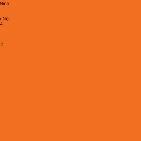
 Ninh
à Nội
64
82