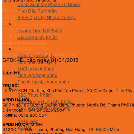
Chiết Xuất Mỹ Phẩm Tự Nhiên
Về chúng tôi
Tinh Dầu Tự Nhiên
Liên hệ
Bột – Dịch Tự Nhiên Cô Đặc
Tin tức
Hương Liệu Mỹ Phẩm & Gia Công
Tuyển dụng
Hương Liệu Mỹ Phẩm
Chính sách bảo mật thông tin
Gia Công Mỹ Phẩm
Chính sách thanh toán
Chính sách vận chuyển
Về chúng tôi
Danh sách hồ sơ tự công bố sản phẩm
Giới thiệu công ty
GPDKKD: cấp ngày 01/04/2015
Tầm nhìn sứ mệnh
Triết lý hoạt động
Liên Hệ
Lĩnh vực hoạt động
Thành tựu & chứng nhận
TRỤ SỞ:
Nghiên Cứu & Phát Triển
Lô A1-1 KCN Tân Kim, Khu Phố Tân Phước, Xã Cần Giuộc, Tỉnh Tây
R&D Thực Phẩm
VPĐD HÀ NỘI:
R&D Hương Liệu Mỹ Phẩm
Số 7 Ngõ 167 Dương Quảng Hàm, Phường Nghĩa Đô, Thành Phố H
R&D Mỹ Phẩm Tiêu Dùng
Điện thoại: (+84) 24 3226 2504
Hotline: 0918 885 564
CSR
Nhân viên
VPĐD HỒ CHÍ MINH:
Xã Hội
343/5C Tô Hiến Thành, Phường Hòa Hưng, TP. Hồ Chí Minh