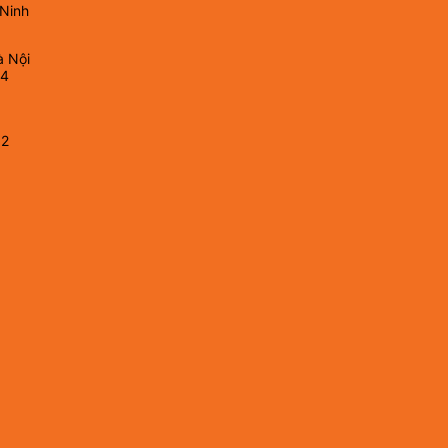
 Ninh
à Nội
64
82