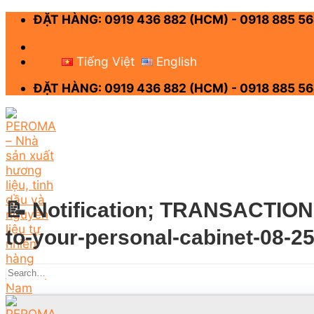
Skip
ĐẶT HÀNG: 0919 436 882 (HCM) - 0918 885 56
to
content
-
Tiếng Việt
English
ĐẶT HÀNG: 0919 436 882 (HCM) - 0918 885 56
📝 Notification; TRANSACTION 
to-your-personal-cabinet-08-2