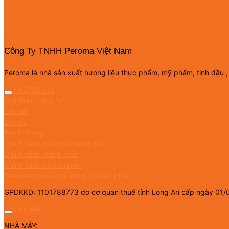
Công Ty TNHH Peroma Việt Nam
Peroma là nhà sản xuất hương liệu thực phẩm, mỹ phẩm, tinh dầu ,
THÔNG TIN
Giới thiệu công ty
Liên hệ
Tin tức
Tuyển dụng
Chính sách bảo mật thông tin
Chính sách thanh toán
Chính sách vận chuyển
Danh sách hồ sơ tự công bố sản phẩm
GPDKKD: 1101788773 do cơ quan thuế tỉnh Long An cấp ngày 01/
LIÊN HỆ
NHÀ MÁY: