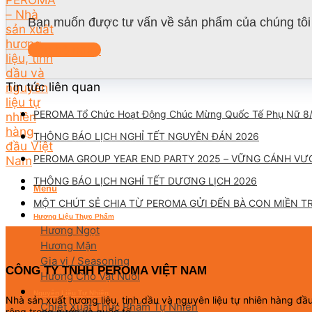
Bạn muốn được tư vấn về sản phẩm của chúng tôi 
Liên hệ ngay
Tin tức liên quan
PEROMA Tổ Chức Hoạt Động Chúc Mừng Quốc Tế Phụ Nữ 8
THÔNG BÁO LỊCH NGHỈ TẾT NGUYÊN ĐÁN 2026
PEROMA GROUP YEAR END PARTY 2025 – VỮNG CÁNH VƯ
THÔNG BÁO LỊCH NGHỈ TẾT DƯƠNG LỊCH 2026
Menu
MỘT CHÚT SẺ CHIA TỪ PEROMA GỬI ĐẾN BÀ CON MIỀN T
Hương Liệu Thực Phẩm
Hương Ngọt
Hương Mặn
Gia vị / Seasoning
CÔNG TY TNHH PEROMA VIỆT NAM
Hương Cho Vật Nuôi
Nguyên Liệu Tự Nhiên
Nhà sản xuất hương liệu, tinh dầu và nguyên liệu tự nhiên hàng đ
Chiết Xuất Thực Phẩm Tự Nhiên
rộng trong nước và quốc tế.