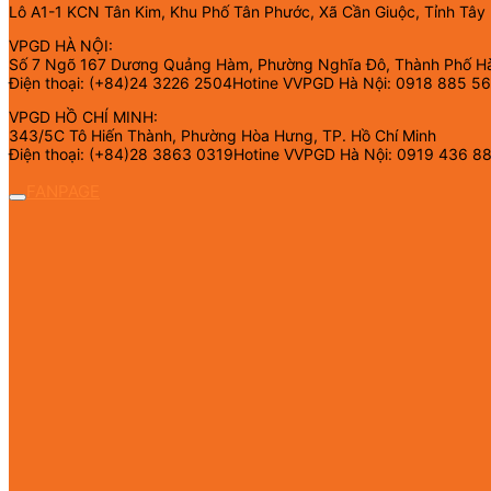
Lô A1-1 KCN Tân Kim, Khu Phố Tân Phước, Xã Cần Giuộc, Tỉnh Tây
VPGD HÀ NỘI:
Số 7 Ngõ 167 Dương Quảng Hàm, Phường Nghĩa Đô, Thành Phố H
Điện thoại: (+84)24 3226 2504Hotine VVPGD Hà Nội: 0918 885 5
VPGD HỒ CHÍ MINH:
343/5C Tô Hiến Thành, Phường Hòa Hưng, TP. Hồ Chí Minh
Điện thoại: (+84)28 3863 0319Hotine VVPGD Hà Nội: 0919 436 8
FANPAGE