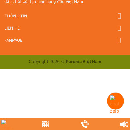
dầu , bột cột tự nhiên hàng đầu Việt Nam
THÔNG TIN
LIÊN HỆ
FANPAGE
Copyright 2026 ©
Peroma Việt Nam