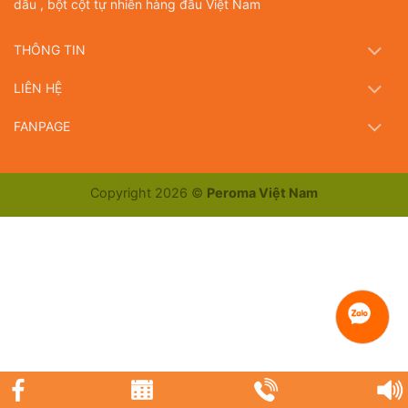
dầu , bột cột tự nhiên hàng đầu Việt Nam
THÔNG TIN
LIÊN HỆ
FANPAGE
Copyright 2026 ©
Peroma Việt Nam