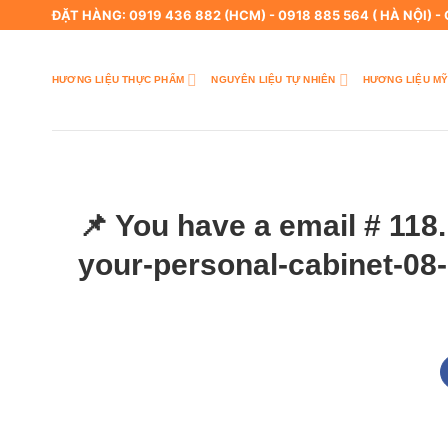
Skip
ĐẶT HÀNG: 0919 436 882 (HCM) - 0918 885 564 ( HÀ NỘI) -
to
content
HƯƠNG LIỆU THỰC PHẨM
NGUYÊN LIỆU TỰ NHIÊN
HƯƠNG LIỆU MỸ
📌 You have a email # 118.
your-personal-cabinet-08