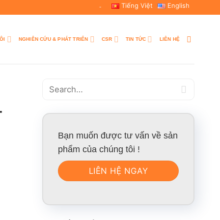
Tiếng Việt
English
-
ÔI
NGHIÊN CỨU & PHÁT TRIỂN
CSR
TIN TỨC
LIÊN HỆ
-
Bạn muốn được tư vấn về sản
phẩm của chúng tôi !
LIÊN HỆ NGAY