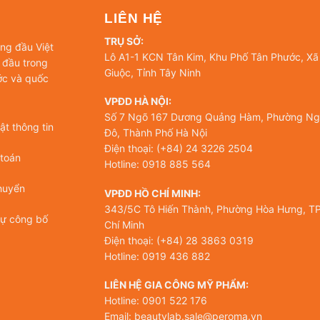
LIÊN HỆ
TRỤ SỞ:
àng đầu Việt
Lô A1-1 KCN Tân Kim, Khu Phố Tân Phước, Xã
 đầu trong
Giuộc, Tỉnh Tây Ninh
ớc và quốc
VPĐD HÀ NỘI:
Số 7 Ngõ 167 Dương Quảng Hàm, Phường Ng
t thông tin
Đô, Thành Phố Hà Nội
Điện thoại: (+84) 24 3226 2504
 toán
Hotline: 0918 885 564
huyển
VPĐD HỒ CHÍ MINH:
343/5C Tô Hiến Thành, Phường Hòa Hưng, TP
tự công bố
Chí Minh
Điện thoại: (+84) 28 3863 0319
Hotline: 0919 436 882
LIÊN HỆ GIA CÔNG MỸ PHẨM:
Hotline: 0901 522 176
Email: beautylab.sale@peroma.vn