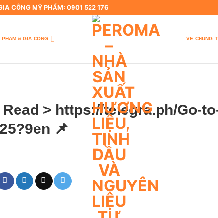
 GIA CÔNG MỸ PHẨM: 0901 522 176
 PHẨM & GIA CÔNG
VỀ CHÚNG T
 Read > https://telegra.ph/Go-to
-25?9en 📌