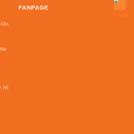
FANPAGE
 Cần
hĩa
. Hồ