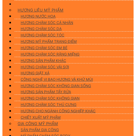
Hương Liệu Mỹ Phẩm & Gia Công
HƯƠNG LIỆU MỸ PHẨM
HƯƠNG NƯỚC HOA
HƯƠNG CHĂM SÓC CÁ NHÂN
HƯƠNG CHĂM SÓC DA
HƯƠNG CHĂM SÓC TÓC
HƯƠNG MỸ PHẨM TRANG ĐIỂM
HƯƠNG CHĂM SÓC EM BÉ
HƯƠNG CHĂM SÓC RĂNG MIỆNG
HƯƠNG SẢN PHẨM KHÁC
HƯƠNG CHĂM SÓC VẢI SỢI
HƯƠNG GIẶT XẢ
CÔNG NGHỆ VI BAO HƯƠNG VÀ KHỬ MÙI
HƯƠNG CHĂM SÓC KHÔNG GIAN SỐNG
HƯƠNG SẢN PHẨM TẨY RỬA
HƯƠNG CHĂM SÓC KHÔNG GIAN
HƯƠNG CHĂM SÓC THÚ CƯNG
HƯƠNG CHO NGÀNH CÔNG NGHIỆP KHÁC
CHIẾT XUẤT MỸ PHẨM
GIA CÔNG MỸ PHẨM
SẢN PHẨM GIA CÔNG
MỸ PHẨM CHĂM SÓC BODY