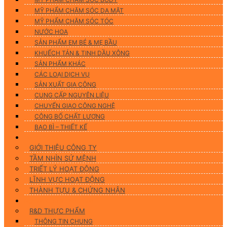
MỸ PHẨM CHĂM SÓC DA MẶT
MỸ PHẨM CHĂM SÓC TÓC
NƯỚC HOA
SẢN PHẨM EM BÉ & MẸ BẦU
KHUẾCH TÁN & TINH DẦU XÔNG
SẢN PHẨM KHÁC
CÁC LOẠI DỊCH VỤ
SẢN XUẤT GIA CÔNG
CUNG CẤP NGUYÊN LIỆU
CHUYỂN GIAO CÔNG NGHỆ
CÔNG BỐ CHẤT LƯỢNG
BAO BÌ – THIẾT KẾ
Về chúng tôi
GIỚI THIỆU CÔNG TY
TẦM NHÌN SỨ MỆNH
TRIẾT LÝ HOẠT ĐỘNG
LĨNH VỰC HOẠT ĐỘNG
THÀNH TỰU & CHỨNG NHẬN
Nghiên Cứu & Phát Triển
R&D THỰC PHẨM
THÔNG TIN CHUNG