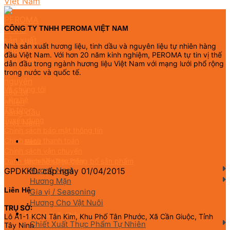
CÔNG TY TNHH PEROMA VIỆT NAM
Nhà sản xuất hương liệu, tinh dầu và nguyên liệu tự nhiên hàng
đầu Việt Nam. Với hơn 20 năm kinh nghiệm, PEROMA tự tin vị thế
dẫn đầu trong ngành hương liệu Việt Nam với mạng lưới phổ rộng
trong nước và quốc tế.
Về chúng tôi
Liên hệ
Tin tức
Tuyển dụng
Chính sách bảo mật thông tin
Chính sách thanh toán
Menu
Chính sách vận chuyển
Danh sách hồ sơ tự công bố sản phẩm
Hương Liệu Thực Phẩm
Hương Ngọt
GPDKKD: cấp ngày 01/04/2015
Hương Mặn
Liên Hệ
Gia vị / Seasoning
Hương Cho Vật Nuôi
TRỤ SỞ:
Nguyên Liệu Tự Nhiên
Lô A1-1 KCN Tân Kim, Khu Phố Tân Phước, Xã Cần Giuộc, Tỉnh
Chiết Xuất Thực Phẩm Tự Nhiên
Tây Ninh