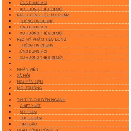
ỨNG DUNG MỚI
XU HƯỚNG THẾ GIỚI MỚI
R&D HƯƠNG LIỆU MỸ PHẨM
THÔNG TIN CHUNG
ỨNG DỤNG MỚI
XU HƯỚNG THẾ GIỚI MỚI
R&D MỸ PHẨM TIÊU DÙNG
THÔNG TIN CHUNG
ỨNG DỤNG MỚI
XU HƯỚNG THẾ GIỚI MỚI
CSR
NHÂN VIÊN
XÃ HỘI
NGUYÊN LIỆU
MÔI TRƯỜNG
Tin tức
TIN TỨC CHUYÊN NGÀNH
CHIẾT XUẤT
MỸ PHẨM
THỰC PHẨM
TINH DẦU
HOẠT ĐỘNG CÔNG TY