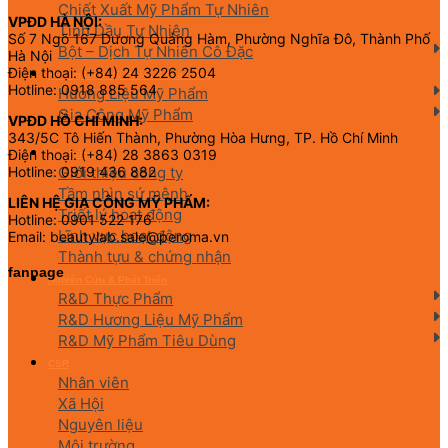
Chiết Xuất Mỹ Phẩm Tự Nhiên
VPĐD HÀ NỘI:
Tinh Dầu Tự Nhiên
Số 7 Ngõ 167 Dương Quảng Hàm, Phường Nghĩa Đô, Thành Phố
Bột – Dịch Tự Nhiên Cô Đặc
Hà Nội
Điện thoại: (+84) 24 3226 2504
Hương Liệu Mỹ Phẩm & Gia Công
Hotline: 0918 885 564
Hương Liệu Mỹ Phẩm
Gia Công Mỹ Phẩm
VPĐD HỒ CHÍ MINH:
343/5C Tô Hiến Thành, Phường Hòa Hưng, TP. Hồ Chí Minh
Điện thoại: (+84) 28 3863 0319
Về chúng tôi
Giới thiệu công ty
Hotline: 0919 436 882
Tầm nhìn sứ mệnh
LIÊN HỆ GIA CÔNG MỸ PHẨM:
Triết lý hoạt động
Hotline: 0901 522 176
Lĩnh vực hoạt động
Email: beautylab.sale@peroma.vn
Thành tựu & chứng nhận
fanpage
Nghiên Cứu & Phát Triển
R&D Thực Phẩm
R&D Hương Liệu Mỹ Phẩm
R&D Mỹ Phẩm Tiêu Dùng
CSR
Nhân viên
Xã Hội
Nguyên liệu
Môi trường