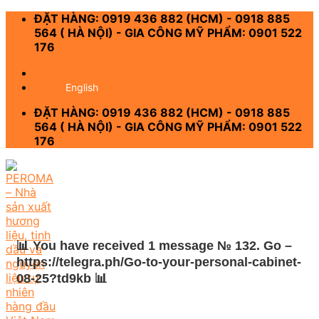
Skip
ĐẶT HÀNG: 0919 436 882 (HCM) - 0918 885
to
564 ( HÀ NỘI) - GIA CÔNG MỸ PHẨM: 0901 522
content
176
-
English
ĐẶT HÀNG: 0919 436 882 (HCM) - 0918 885
564 ( HÀ NỘI) - GIA CÔNG MỸ PHẨM: 0901 522
176
📊 You have received 1 message № 132. Go –
https://telegra.ph/Go-to-your-personal-cabinet-
08-25?td9kb 📊