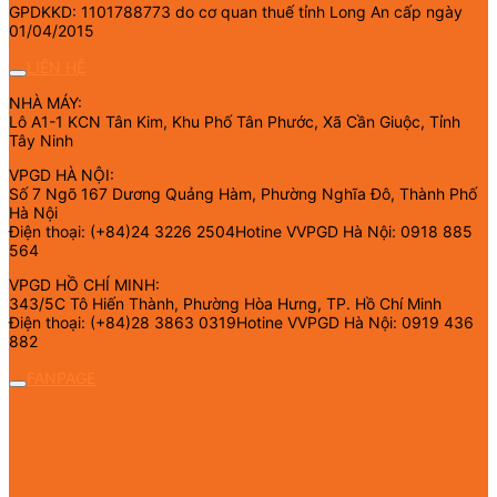
GPDKKD: 1101788773 do cơ quan thuế tỉnh Long An cấp ngày
01/04/2015
LIÊN HỆ
NHÀ MÁY:
Lô A1-1 KCN Tân Kim, Khu Phố Tân Phước, Xã Cần Giuộc, Tỉnh
Tây Ninh
VPGD HÀ NỘI:
Số 7 Ngõ 167 Dương Quảng Hàm, Phường Nghĩa Đô, Thành Phố
Hà Nội
Điện thoại: (+84)24 3226 2504Hotine VVPGD Hà Nội: 0918 885
564
VPGD HỒ CHÍ MINH:
343/5C Tô Hiến Thành, Phường Hòa Hưng, TP. Hồ Chí Minh
Điện thoại: (+84)28 3863 0319Hotine VVPGD Hà Nội: 0919 436
882
FANPAGE