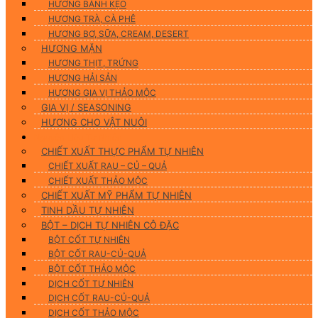
HƯƠNG BÁNH KẸO
HƯƠNG TRÀ, CÀ PHÊ
HƯƠNG BƠ, SỮA, CREAM, DESERT
HƯƠNG MẶN
HƯƠNG THỊT, TRỨNG
HƯƠNG HẢI SẢN
HƯƠNG GIA VỊ THẢO MỘC
GIA VỊ / SEASONING
HƯƠNG CHO VẬT NUÔI
Nguyên Liệu Tự Nhiên
CHIẾT XUẤT THỰC PHẨM TỰ NHIÊN
CHIẾT XUẤT RAU – CỦ – QUẢ
CHIẾT XUẤT THẢO MỘC
CHIẾT XUẤT MỸ PHẨM TỰ NHIÊN
TINH DẦU TỰ NHIÊN
BỘT – DỊCH TỰ NHIÊN CÔ ĐẶC
BỘT CỐT TỰ NHIÊN
BỘT CỐT RAU-CỦ-QUẢ
BỘT CỐT THẢO MỘC
DỊCH CỐT TỰ NHIÊN
DỊCH CỐT RAU-CỦ-QUẢ
DỊCH CỐT THẢO MỘC