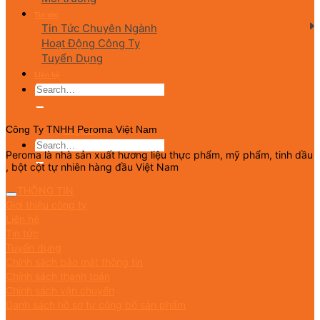
Tin tức
Tin Tức Chuyên Ngành
Hoạt Động Công Ty
Tuyển Dụng
Liên hệ
English
Công Ty TNHH Peroma Việt Nam
Peroma là nhà sản xuất hương liệu thực phẩm, mỹ phẩm, tinh dầu
, bột cột tự nhiên hàng đầu Việt Nam
THÔNG TIN
Giới thiệu công ty
Liên hệ
Tin tức
Tuyển dụng
Chính sách bảo mật thông tin
Chính sách thanh toán
Chính sách vận chuyển
Danh sách hồ sơ tự công bố sản phẩm