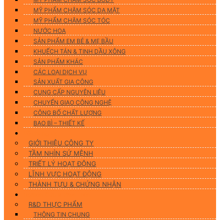
MỸ PHẨM CHĂM SÓC DA MẶT
MỸ PHẨM CHĂM SÓC TÓC
NƯỚC HOA
SẢN PHẨM EM BÉ & MẸ BẦU
KHUẾCH TÁN & TINH DẦU XÔNG
SẢN PHẨM KHÁC
CÁC LOẠI DỊCH VỤ
SẢN XUẤT GIA CÔNG
CUNG CẤP NGUYÊN LIỆU
CHUYỂN GIAO CÔNG NGHỆ
CÔNG BỐ CHẤT LƯỢNG
BAO BÌ – THIẾT KẾ
Về chúng tôi
GIỚI THIỆU CÔNG TY
TẦM NHÌN SỨ MỆNH
TRIẾT LÝ HOẠT ĐỘNG
LĨNH VỰC HOẠT ĐỘNG
THÀNH TỰU & CHỨNG NHẬN
Nghiên Cứu & Phát Triển
R&D THỰC PHẨM
THÔNG TIN CHUNG