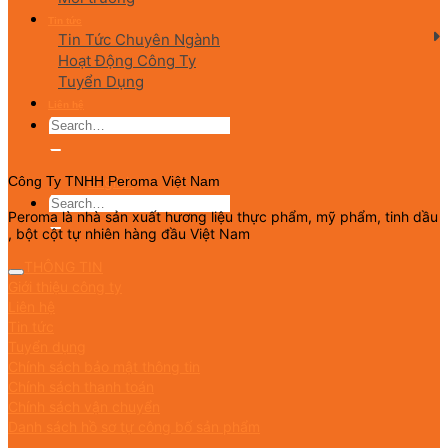
Tin tức
Tin Tức Chuyên Ngành
Hoạt Động Công Ty
Tuyển Dụng
Liên hệ
English
Công Ty TNHH Peroma Việt Nam
Peroma là nhà sản xuất hương liệu thực phẩm, mỹ phẩm, tinh dầu
, bột cột tự nhiên hàng đầu Việt Nam
THÔNG TIN
Giới thiệu công ty
Liên hệ
Tin tức
Tuyển dụng
Chính sách bảo mật thông tin
Chính sách thanh toán
Chính sách vận chuyển
Danh sách hồ sơ tự công bố sản phẩm