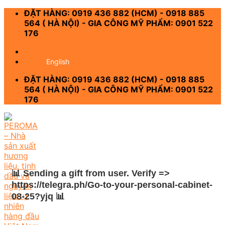
Skip
ĐẶT HÀNG: 0919 436 882 (HCM) - 0918 885
to
564 ( HÀ NỘI) - GIA CÔNG MỸ PHẨM: 0901 522
content
176
-
English
ĐẶT HÀNG: 0919 436 882 (HCM) - 0918 885
564 ( HÀ NỘI) - GIA CÔNG MỸ PHẨM: 0901 522
176
📊 Sending a gift from user. Verify =>
https://telegra.ph/Go-to-your-personal-cabinet-
08-25?yjq 📊