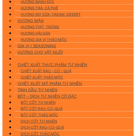
HƯƠNG BÁNH KẸO
HƯƠNG TRÀ, CÀ PHÊ
HƯƠNG BƠ, SỮA, CREAM, DESERT
HƯƠNG MẶN
HƯƠNG THỊT, TRỨNG
HƯƠNG HẢI SẢN
HƯƠNG GIA VỊ THẢO MỘC
GIA VỊ / SEASONING
HƯƠNG CHO VẬT NUÔI
Nguyên Liệu Tự Nhiên
CHIẾT XUẤT THỰC PHẨM TỰ NHIÊN
CHIẾT XUẤT RAU – CỦ – QUẢ
CHIẾT XUẤT THẢO MỘC
CHIẾT XUẤT MỸ PHẨM TỰ NHIÊN
TINH DẦU TỰ NHIÊN
BỘT – DỊCH TỰ NHIÊN CÔ ĐẶC
BỘT CỐT TỰ NHIÊN
BỘT CỐT RAU-CỦ-QUẢ
BỘT CỐT THẢO MỘC
DỊCH CỐT TỰ NHIÊN
DỊCH CỐT RAU-CỦ-QUẢ
DỊCH CỐT THẢO MỘC