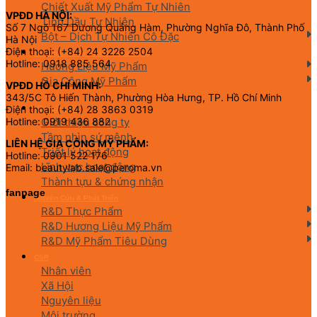
Chiết Xuất Mỹ Phẩm Tự Nhiên
VPĐD HÀ NỘI:
Tinh Dầu Tự Nhiên
Số 7 Ngõ 167 Dương Quảng Hàm, Phường Nghĩa Đô, Thành Phố
Bột – Dịch Tự Nhiên Cô Đặc
Hà Nội
Điện thoại: (+84) 24 3226 2504
Hương Liệu Mỹ Phẩm & Gia Công
Hotline: 0918 885 564
Hương Liệu Mỹ Phẩm
Gia Công Mỹ Phẩm
VPĐD HỒ CHÍ MINH:
343/5C Tô Hiến Thành, Phường Hòa Hưng, TP. Hồ Chí Minh
Điện thoại: (+84) 28 3863 0319
Về chúng tôi
Giới thiệu công ty
Hotline: 0919 436 882
Tầm nhìn sứ mệnh
LIÊN HỆ GIA CÔNG MỸ PHẨM:
Triết lý hoạt động
Hotline: 0901 522 176
Lĩnh vực hoạt động
Email: beautylab.sale@peroma.vn
Thành tựu & chứng nhận
fanpage
Nghiên Cứu & Phát Triển
R&D Thực Phẩm
R&D Hương Liệu Mỹ Phẩm
R&D Mỹ Phẩm Tiêu Dùng
CSR
Nhân viên
Xã Hội
Nguyên liệu
Môi trường