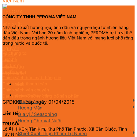
CÔNG TY TNHH PEROMA VIỆT NAM
Nhà sản xuất hương liệu, tinh dầu và nguyên liệu tự nhiên hàng
đầu Việt Nam. Với hơn 20 năm kinh nghiệm, PEROMA tự tin vị thế
dẫn đầu trong ngành hương liệu Việt Nam với mạng lưới phổ rộng
trong nước và quốc tế.
Về chúng tôi
Liên hệ
Tin tức
Tuyển dụng
Chính sách bảo mật thông tin
Chính sách thanh toán
Menu
Chính sách vận chuyển
Danh sách hồ sơ tự công bố sản phẩm
Hương Liệu Thực Phẩm
Hương Ngọt
GPDKKD: cấp ngày 01/04/2015
Hương Mặn
Liên Hệ
Gia vị / Seasoning
Hương Cho Vật Nuôi
TRỤ SỞ:
Nguyên Liệu Tự Nhiên
Lô A1-1 KCN Tân Kim, Khu Phố Tân Phước, Xã Cần Giuộc, Tỉnh
Chiết Xuất Thực Phẩm Tự Nhiên
Tây Ninh