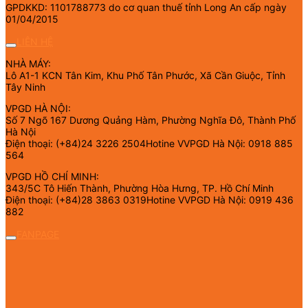
GPDKKD: 1101788773 do cơ quan thuế tỉnh Long An cấp ngày
01/04/2015
LIÊN HỆ
NHÀ MÁY:
Lô A1-1 KCN Tân Kim, Khu Phố Tân Phước, Xã Cần Giuộc, Tỉnh
Tây Ninh
VPGD HÀ NỘI:
Số 7 Ngõ 167 Dương Quảng Hàm, Phường Nghĩa Đô, Thành Phố
Hà Nội
Điện thoại: (+84)24 3226 2504Hotine VVPGD Hà Nội: 0918 885
564
VPGD HỒ CHÍ MINH:
343/5C Tô Hiến Thành, Phường Hòa Hưng, TP. Hồ Chí Minh
Điện thoại: (+84)28 3863 0319Hotine VVPGD Hà Nội: 0919 436
882
FANPAGE