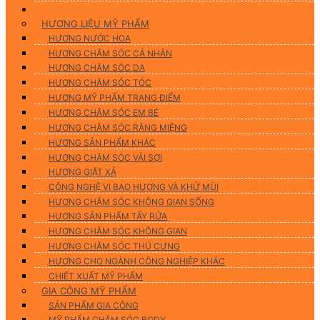
Hương Liệu Mỹ Phẩm & Gia Công
HƯƠNG LIỆU MỸ PHẨM
HƯƠNG NƯỚC HOA
HƯƠNG CHĂM SÓC CÁ NHÂN
HƯƠNG CHĂM SÓC DA
HƯƠNG CHĂM SÓC TÓC
HƯƠNG MỸ PHẨM TRANG ĐIỂM
HƯƠNG CHĂM SÓC EM BÉ
HƯƠNG CHĂM SÓC RĂNG MIỆNG
HƯƠNG SẢN PHẨM KHÁC
HƯƠNG CHĂM SÓC VẢI SỢI
HƯƠNG GIẶT XẢ
CÔNG NGHỆ VI BAO HƯƠNG VÀ KHỬ MÙI
HƯƠNG CHĂM SÓC KHÔNG GIAN SỐNG
HƯƠNG SẢN PHẨM TẨY RỬA
HƯƠNG CHĂM SÓC KHÔNG GIAN
HƯƠNG CHĂM SÓC THÚ CƯNG
HƯƠNG CHO NGÀNH CÔNG NGHIỆP KHÁC
CHIẾT XUẤT MỸ PHẨM
GIA CÔNG MỸ PHẨM
SẢN PHẨM GIA CÔNG
MỸ PHẨM CHĂM SÓC BODY