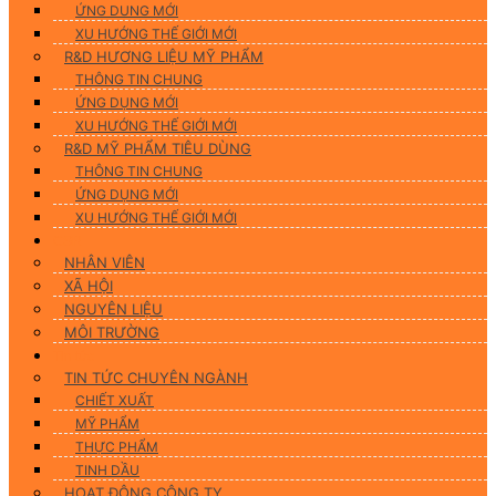
ỨNG DUNG MỚI
XU HƯỚNG THẾ GIỚI MỚI
R&D HƯƠNG LIỆU MỸ PHẨM
THÔNG TIN CHUNG
ỨNG DỤNG MỚI
XU HƯỚNG THẾ GIỚI MỚI
R&D MỸ PHẨM TIÊU DÙNG
THÔNG TIN CHUNG
ỨNG DỤNG MỚI
XU HƯỚNG THẾ GIỚI MỚI
CSR
NHÂN VIÊN
XÃ HỘI
NGUYÊN LIỆU
MÔI TRƯỜNG
Tin tức
TIN TỨC CHUYÊN NGÀNH
CHIẾT XUẤT
MỸ PHẨM
THỰC PHẨM
TINH DẦU
HOẠT ĐỘNG CÔNG TY