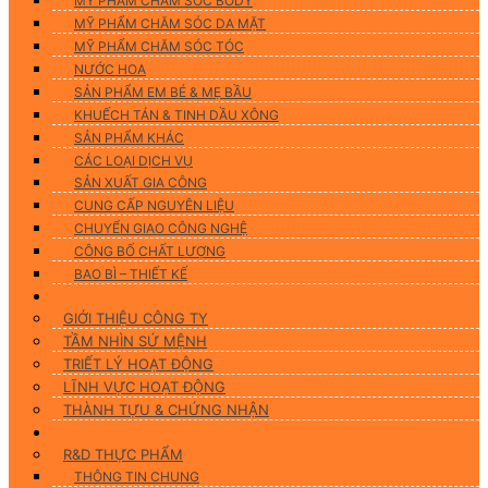
MỸ PHẨM CHĂM SÓC BODY
MỸ PHẨM CHĂM SÓC DA MẶT
MỸ PHẨM CHĂM SÓC TÓC
NƯỚC HOA
SẢN PHẨM EM BÉ & MẸ BẦU
KHUẾCH TÁN & TINH DẦU XÔNG
SẢN PHẨM KHÁC
CÁC LOẠI DỊCH VỤ
SẢN XUẤT GIA CÔNG
CUNG CẤP NGUYÊN LIỆU
CHUYỂN GIAO CÔNG NGHỆ
CÔNG BỐ CHẤT LƯỢNG
BAO BÌ – THIẾT KẾ
Về chúng tôi
GIỚI THIỆU CÔNG TY
TẦM NHÌN SỨ MỆNH
TRIẾT LÝ HOẠT ĐỘNG
LĨNH VỰC HOẠT ĐỘNG
THÀNH TỰU & CHỨNG NHẬN
Nghiên Cứu & Phát Triển
R&D THỰC PHẨM
THÔNG TIN CHUNG