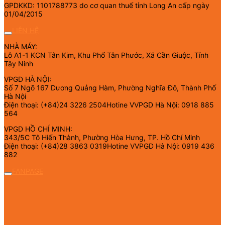
GPDKKD: 1101788773 do cơ quan thuế tỉnh Long An cấp ngày
01/04/2015
LIÊN HỆ
NHÀ MÁY:
Lô A1-1 KCN Tân Kim, Khu Phố Tân Phước, Xã Cần Giuộc, Tỉnh
Tây Ninh
VPGD HÀ NỘI:
Số 7 Ngõ 167 Dương Quảng Hàm, Phường Nghĩa Đô, Thành Phố
Hà Nội
Điện thoại: (+84)24 3226 2504Hotine VVPGD Hà Nội: 0918 885
564
VPGD HỒ CHÍ MINH:
343/5C Tô Hiến Thành, Phường Hòa Hưng, TP. Hồ Chí Minh
Điện thoại: (+84)28 3863 0319Hotine VVPGD Hà Nội: 0919 436
882
FANPAGE