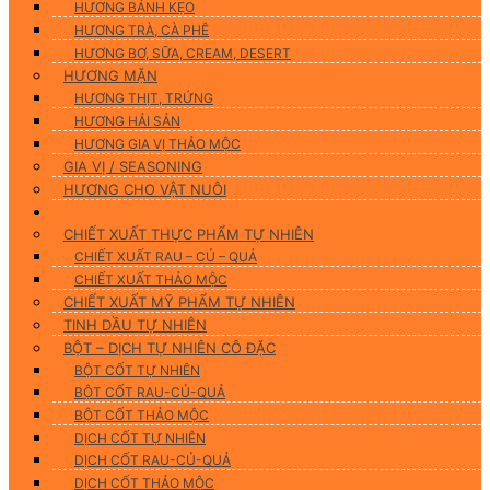
HƯƠNG BÁNH KẸO
HƯƠNG TRÀ, CÀ PHÊ
HƯƠNG BƠ, SỮA, CREAM, DESERT
HƯƠNG MẶN
HƯƠNG THỊT, TRỨNG
HƯƠNG HẢI SẢN
HƯƠNG GIA VỊ THẢO MỘC
GIA VỊ / SEASONING
HƯƠNG CHO VẬT NUÔI
Nguyên Liệu Tự Nhiên
CHIẾT XUẤT THỰC PHẨM TỰ NHIÊN
CHIẾT XUẤT RAU – CỦ – QUẢ
CHIẾT XUẤT THẢO MỘC
CHIẾT XUẤT MỸ PHẨM TỰ NHIÊN
TINH DẦU TỰ NHIÊN
BỘT – DỊCH TỰ NHIÊN CÔ ĐẶC
BỘT CỐT TỰ NHIÊN
BỘT CỐT RAU-CỦ-QUẢ
BỘT CỐT THẢO MỘC
DỊCH CỐT TỰ NHIÊN
DỊCH CỐT RAU-CỦ-QUẢ
DỊCH CỐT THẢO MỘC