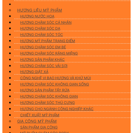
Hương Liệu Mỹ Phẩm & Gia Công
HƯƠNG LIỆU MỸ PHẨM
HƯƠNG NƯỚC HOA
HƯƠNG CHĂM SÓC CÁ NHÂN
HƯƠNG CHĂM SÓC DA
HƯƠNG CHĂM SÓC TÓC
HƯƠNG MỸ PHẨM TRANG ĐIỂM
HƯƠNG CHĂM SÓC EM BÉ
HƯƠNG CHĂM SÓC RĂNG MIỆNG
HƯƠNG SẢN PHẨM KHÁC
HƯƠNG CHĂM SÓC VẢI SỢI
HƯƠNG GIẶT XẢ
CÔNG NGHỆ VI BAO HƯƠNG VÀ KHỬ MÙI
HƯƠNG CHĂM SÓC KHÔNG GIAN SỐNG
HƯƠNG SẢN PHẨM TẨY RỬA
HƯƠNG CHĂM SÓC KHÔNG GIAN
HƯƠNG CHĂM SÓC THÚ CƯNG
HƯƠNG CHO NGÀNH CÔNG NGHIỆP KHÁC
CHIẾT XUẤT MỸ PHẨM
GIA CÔNG MỸ PHẨM
SẢN PHẨM GIA CÔNG