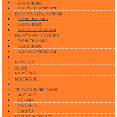
ỨNG DUNG MỚI
XU HƯỚNG THẾ GIỚI MỚI
R&D HƯƠNG LIỆU MỸ PHẨM
THÔNG TIN CHUNG
ỨNG DỤNG MỚI
XU HƯỚNG THẾ GIỚI MỚI
R&D MỸ PHẨM TIÊU DÙNG
THÔNG TIN CHUNG
ỨNG DỤNG MỚI
XU HƯỚNG THẾ GIỚI MỚI
CSR
NHÂN VIÊN
XÃ HỘI
NGUYÊN LIỆU
MÔI TRƯỜNG
Tin tức
TIN TỨC CHUYÊN NGÀNH
CHIẾT XUẤT
MỸ PHẨM
THỰC PHẨM
TINH DẦU
HOẠT ĐỘNG CÔNG TY