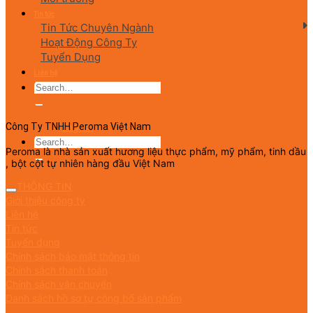
Tin tức
Tin Tức Chuyên Ngành
Hoạt Động Công Ty
Tuyển Dụng
Liên hệ
English
Công Ty TNHH Peroma Việt Nam
Peroma là nhà sản xuất hương liệu thực phẩm, mỹ phẩm, tinh dầu
, bột cột tự nhiên hàng đầu Việt Nam
THÔNG TIN
Giới thiệu công ty
Liên hệ
Tin tức
Tuyển dụng
Chính sách bảo mật thông tin
Chính sách thanh toán
Chính sách vận chuyển
Danh sách hồ sơ tự công bố sản phẩm