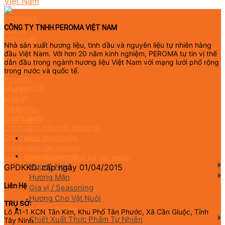
CÔNG TY TNHH PEROMA VIỆT NAM
Nhà sản xuất hương liệu, tinh dầu và nguyên liệu tự nhiên hàng
đầu Việt Nam. Với hơn 20 năm kinh nghiệm, PEROMA tự tin vị thế
dẫn đầu trong ngành hương liệu Việt Nam với mạng lưới phổ rộng
trong nước và quốc tế.
Về chúng tôi
Liên hệ
Tin tức
Tuyển dụng
Chính sách bảo mật thông tin
Chính sách thanh toán
Menu
Chính sách vận chuyển
Danh sách hồ sơ tự công bố sản phẩm
Hương Liệu Thực Phẩm
Hương Ngọt
GPDKKD: cấp ngày 01/04/2015
Hương Mặn
Liên Hệ
Gia vị / Seasoning
Hương Cho Vật Nuôi
TRỤ SỞ:
Nguyên Liệu Tự Nhiên
Lô A1-1 KCN Tân Kim, Khu Phố Tân Phước, Xã Cần Giuộc, Tỉnh
Chiết Xuất Thực Phẩm Tự Nhiên
Tây Ninh