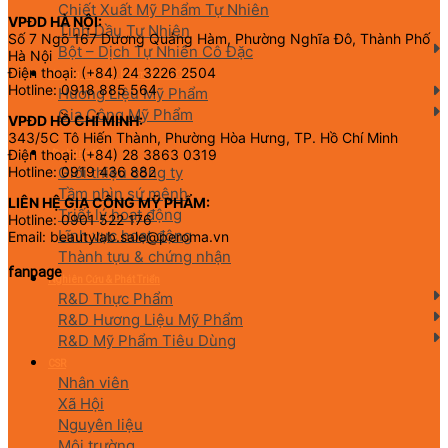
Chiết Xuất Mỹ Phẩm Tự Nhiên
VPĐD HÀ NỘI:
Tinh Dầu Tự Nhiên
Số 7 Ngõ 167 Dương Quảng Hàm, Phường Nghĩa Đô, Thành Phố
Bột – Dịch Tự Nhiên Cô Đặc
Hà Nội
Điện thoại: (+84) 24 3226 2504
Hương Liệu Mỹ Phẩm & Gia Công
Hotline: 0918 885 564
Hương Liệu Mỹ Phẩm
Gia Công Mỹ Phẩm
VPĐD HỒ CHÍ MINH:
343/5C Tô Hiến Thành, Phường Hòa Hưng, TP. Hồ Chí Minh
Điện thoại: (+84) 28 3863 0319
Về chúng tôi
Giới thiệu công ty
Hotline: 0919 436 882
Tầm nhìn sứ mệnh
LIÊN HỆ GIA CÔNG MỸ PHẨM:
Triết lý hoạt động
Hotline: 0901 522 176
Lĩnh vực hoạt động
Email: beautylab.sale@peroma.vn
Thành tựu & chứng nhận
fanpage
Nghiên Cứu & Phát Triển
R&D Thực Phẩm
R&D Hương Liệu Mỹ Phẩm
R&D Mỹ Phẩm Tiêu Dùng
CSR
Nhân viên
Xã Hội
Nguyên liệu
Môi trường