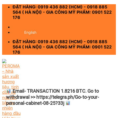
Skip
ĐẶT HÀNG: 0919 436 882 (HCM) - 0918 885
to
564 ( HÀ NỘI) - GIA CÔNG MỸ PHẨM: 0901 522
content
176
-
English
ĐẶT HÀNG: 0919 436 882 (HCM) - 0918 885
564 ( HÀ NỘI) - GIA CÔNG MỸ PHẨM: 0901 522
176
Email- TRANSACTION 1.8216 BTC. Go to
withdrawal >> https://telegra.ph/Go-to-your-
personal-cabinet-08-25?33j