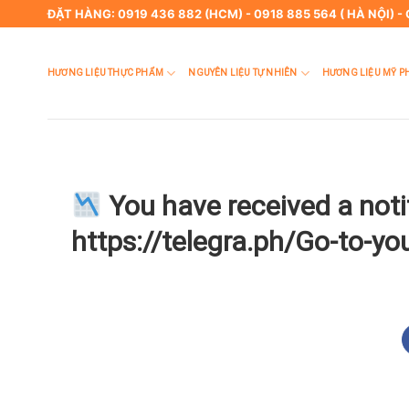
Skip
ĐẶT HÀNG: 0919 436 882 (HCM) - 0918 885 564 ( HÀ NỘI) -
to
content
HƯƠNG LIỆU THỰC PHẨM
NGUYÊN LIỆU TỰ NHIÊN
HƯƠNG LIỆU MỸ P
You have received a not
https://telegra.ph/Go-to-y