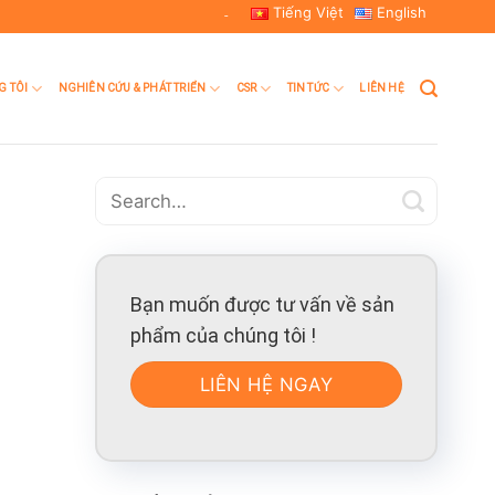
Tiếng Việt
English
-
G TÔI
NGHIÊN CỨU & PHÁT TRIỂN
CSR
TIN TỨC
LIÊN HỆ
Bạn muốn được tư vấn về sản
phẩm của chúng tôi !
LIÊN HỆ NGAY