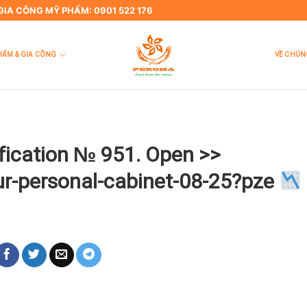
 GIA CÔNG MỸ PHẨM: 0901 522 176
HẨM & GIA CÔNG
VỀ CHÚN
ification № 951. Open >>
our-personal-cabinet-08-25?pze