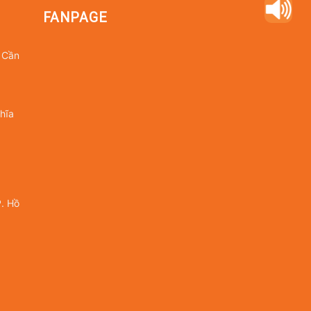
FANPAGE
 Cần
hĩa
. Hồ