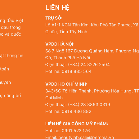
LIÊN HỆ
TRỤ SỞ:
àng đầu Việt
Lô A1-1 KCN Tân Kim, Khu Phố Tân Phước, Xã
 đầu trong
Giuộc, Tỉnh Tây Ninh
ớc và quốc
VPĐD HÀ NỘI:
Số 7 Ngõ 167 Dương Quảng Hàm, Phường Ng
t thông tin
Đô, Thành Phố Hà Nội
Điện thoại: (+84) 24 3226 2504
 toán
Hotline: 0918 885 564
huyển
VPĐD HỒ CHÍ MINH:
343/5C Tô Hiến Thành, Phường Hòa Hưng, TP
tự công bố
Chí Minh
Điện thoại: (+84) 28 3863 0319
Hotline: 0919 436 882
LIÊN HỆ GIA CÔNG MỸ PHẨM:
Hotline: 0901 522 176
Email: beautylab.sale@peroma.vn