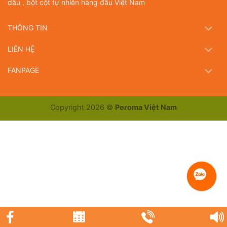
dầu , bột cột tự nhiên hàng đầu Việt Nam
THÔNG TIN
LIÊN HỆ
FANPAGE
Copyright 2026 ©
Peroma Việt Nam