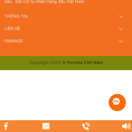
dầu , bột cột tự nhiên hàng đầu Việt Nam
THÔNG TIN
LIÊN HỆ
FANPAGE
Copyright 2026 ©
Peroma Việt Nam