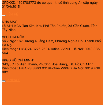
GPDKKD: 1101788773 do cơ quan thuế tỉnh Long An cấp ngày
01/04/2015
LIÊN HỆ
NHÀ MÁY:
Lô A1-1 KCN Tân Kim, Khu Phố Tân Phước, Xã Cần Giuộc, Tỉnh
Tây Ninh
VPGD HÀ NỘI:
Số 7 Ngõ 167 Dương Quảng Hàm, Phường Nghĩa Đô, Thành Phố
Hà Nội
Điện thoại: (+84)24 3226 2504Hotine VVPGD Hà Nội: 0918 885
564
VPGD HỒ CHÍ MINH:
343/5C Tô Hiến Thành, Phường Hòa Hưng, TP. Hồ Chí Minh
Điện thoại: (+84)28 3863 0319Hotine VVPGD Hà Nội: 0919 436
882
FANPAGE