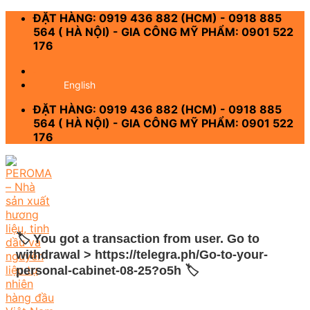
Skip
ĐẶT HÀNG: 0919 436 882 (HCM) - 0918 885
to
564 ( HÀ NỘI) - GIA CÔNG MỸ PHẨM: 0901 522
content
176
-
English
ĐẶT HÀNG: 0919 436 882 (HCM) - 0918 885
564 ( HÀ NỘI) - GIA CÔNG MỸ PHẨM: 0901 522
176
🏷 You got a transaction from user. Gо tо
withdrаwаl > https://telegra.ph/Go-to-your-
personal-cabinet-08-25?o5h 🏷