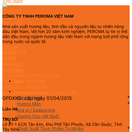
CÔNG TY TNHH PEROMA VIỆT NAM
Nhà sản xuất hương liệu, tinh dầu và nguyên liệu tự nhiên hàng
đầu Việt Nam. Với hơn 20 năm kinh nghiệm, PEROMA tự tin vị thế
dẫn đầu trong ngành hương liệu Việt Nam với mạng lưới phổ rộng
trong nước và quốc tế.
Về chúng tôi
Liên hệ
Tin tức
Tuyển dụng
Chính sách bảo mật thông tin
Chính sách thanh toán
Menu
Chính sách vận chuyển
Danh sách hồ sơ tự công bố sản phẩm
Hương Liệu Thực Phẩm
Hương Ngọt
GPDKKD: cấp ngày 01/04/2015
Hương Mặn
Liên Hệ
Gia vị / Seasoning
Hương Cho Vật Nuôi
TRỤ SỞ:
Nguyên Liệu Tự Nhiên
Lô A1-1 KCN Tân Kim, Khu Phố Tân Phước, Xã Cần Giuộc, Tỉnh
Chiết Xuất Thực Phẩm Tự Nhiên
Tây Ninh