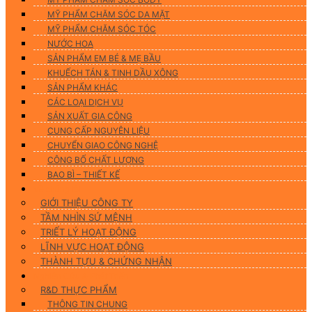
MỸ PHẨM CHĂM SÓC DA MẶT
MỸ PHẨM CHĂM SÓC TÓC
NƯỚC HOA
SẢN PHẨM EM BÉ & MẸ BẦU
KHUẾCH TÁN & TINH DẦU XÔNG
SẢN PHẨM KHÁC
CÁC LOẠI DỊCH VỤ
SẢN XUẤT GIA CÔNG
CUNG CẤP NGUYÊN LIỆU
CHUYỂN GIAO CÔNG NGHỆ
CÔNG BỐ CHẤT LƯỢNG
BAO BÌ – THIẾT KẾ
Về chúng tôi
GIỚI THIỆU CÔNG TY
TẦM NHÌN SỨ MỆNH
TRIẾT LÝ HOẠT ĐỘNG
LĨNH VỰC HOẠT ĐỘNG
THÀNH TỰU & CHỨNG NHẬN
Nghiên Cứu & Phát Triển
R&D THỰC PHẨM
THÔNG TIN CHUNG