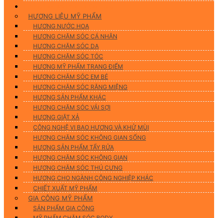
Hương Liệu Mỹ Phẩm & Gia Công
HƯƠNG LIỆU MỸ PHẨM
HƯƠNG NƯỚC HOA
HƯƠNG CHĂM SÓC CÁ NHÂN
HƯƠNG CHĂM SÓC DA
HƯƠNG CHĂM SÓC TÓC
HƯƠNG MỸ PHẨM TRANG ĐIỂM
HƯƠNG CHĂM SÓC EM BÉ
HƯƠNG CHĂM SÓC RĂNG MIỆNG
HƯƠNG SẢN PHẨM KHÁC
HƯƠNG CHĂM SÓC VẢI SỢI
HƯƠNG GIẶT XẢ
CÔNG NGHỆ VI BAO HƯƠNG VÀ KHỬ MÙI
HƯƠNG CHĂM SÓC KHÔNG GIAN SỐNG
HƯƠNG SẢN PHẨM TẨY RỬA
HƯƠNG CHĂM SÓC KHÔNG GIAN
HƯƠNG CHĂM SÓC THÚ CƯNG
HƯƠNG CHO NGÀNH CÔNG NGHIỆP KHÁC
CHIẾT XUẤT MỸ PHẨM
GIA CÔNG MỸ PHẨM
SẢN PHẨM GIA CÔNG
MỸ PHẨM CHĂM SÓC BODY