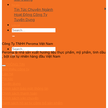
Tin tức
Tin Tức Chuyên Ngành
Hoạt Động Công Ty
Tuyển Dụng
Liên hệ
English
Công Ty TNHH Peroma Việt Nam
Peroma là nhà sản xuất hương liệu thực phẩm, mỹ phẩm, tinh dầu
, bột cột tự nhiên hàng đầu Việt Nam
THÔNG TIN
Giới thiệu công ty
Liên hệ
Tin tức
Tuyển dụng
Chính sách bảo mật thông tin
Chính sách thanh toán
Chính sách vận chuyển
Danh sách hồ sơ tự công bố sản phẩm