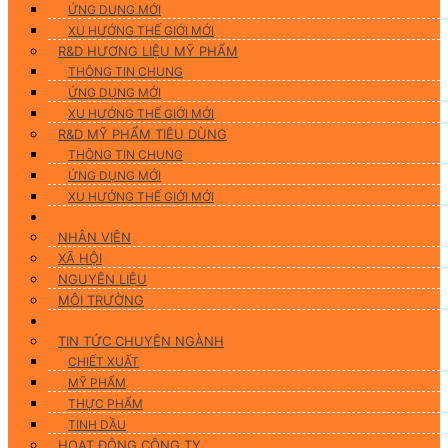
ỨNG DUNG MỚI
XU HƯỚNG THẾ GIỚI MỚI
R&D HƯƠNG LIỆU MỸ PHẨM
THÔNG TIN CHUNG
ỨNG DỤNG MỚI
XU HƯỚNG THẾ GIỚI MỚI
R&D MỸ PHẨM TIÊU DÙNG
THÔNG TIN CHUNG
ỨNG DỤNG MỚI
XU HƯỚNG THẾ GIỚI MỚI
CSR
NHÂN VIÊN
XÃ HỘI
NGUYÊN LIỆU
MÔI TRƯỜNG
Tin tức
TIN TỨC CHUYÊN NGÀNH
CHIẾT XUẤT
MỸ PHẨM
THỰC PHẨM
TINH DẦU
HOẠT ĐỘNG CÔNG TY