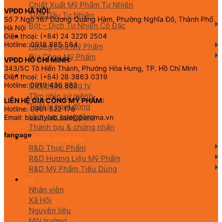
Chiết Xuất Mỹ Phẩm Tự Nhiên
VPĐD HÀ NỘI:
Tinh Dầu Tự Nhiên
Số 7 Ngõ 167 Dương Quảng Hàm, Phường Nghĩa Đô, Thành Phố
Bột – Dịch Tự Nhiên Cô Đặc
Hà Nội
Điện thoại: (+84) 24 3226 2504
Hương Liệu Mỹ Phẩm & Gia Công
Hotline: 0918 885 564
Hương Liệu Mỹ Phẩm
Gia Công Mỹ Phẩm
VPĐD HỒ CHÍ MINH:
343/5C Tô Hiến Thành, Phường Hòa Hưng, TP. Hồ Chí Minh
Điện thoại: (+84) 28 3863 0319
Về chúng tôi
Giới thiệu công ty
Hotline: 0919 436 882
Tầm nhìn sứ mệnh
LIÊN HỆ GIA CÔNG MỸ PHẨM:
Triết lý hoạt động
Hotline: 0901 522 176
Lĩnh vực hoạt động
Email: beautylab.sale@peroma.vn
Thành tựu & chứng nhận
fanpage
Nghiên Cứu & Phát Triển
R&D Thực Phẩm
R&D Hương Liệu Mỹ Phẩm
R&D Mỹ Phẩm Tiêu Dùng
CSR
Nhân viên
Xã Hội
Nguyên liệu
Môi trường