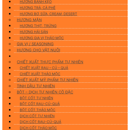
HƯƠNG BÁNH KẸO
HƯƠNG TRÀ, CÀ PHÊ
HƯƠNG BƠ, SỮA, CREAM, DESERT
HƯƠNG MẶN
HƯƠNG THỊT, TRỨNG
HƯƠNG HẢI SẢN
HƯƠNG GIA VỊ THẢO MỘC
GIA VỊ / SEASONING
HƯƠNG CHO VẬT NUÔI
Nguyên Liệu Tự Nhiên
CHIẾT XUẤT THỰC PHẨM TỰ NHIÊN
CHIẾT XUẤT RAU – CỦ – QUẢ
CHIẾT XUẤT THẢO MỘC
CHIẾT XUẤT MỸ PHẨM TỰ NHIÊN
TINH DẦU TỰ NHIÊN
BỘT – DỊCH TỰ NHIÊN CÔ ĐẶC
BỘT CỐT TỰ NHIÊN
BỘT CỐT RAU-CỦ-QUẢ
BỘT CỐT THẢO MỘC
DỊCH CỐT TỰ NHIÊN
DỊCH CỐT RAU-CỦ-QUẢ
DỊCH CỐT THẢO MỘC