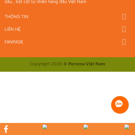
dầu , bột cột tự nhiên hàng đầu Việt Nam
THÔNG TIN
LIÊN HỆ
FANPAGE
Copyright 2026 ©
Peroma Việt Nam