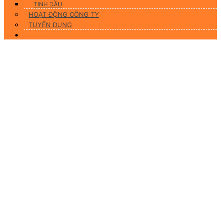
TINH DẦU
HOẠT ĐỘNG CÔNG TY
TUYỂN DỤNG
Liên hệ