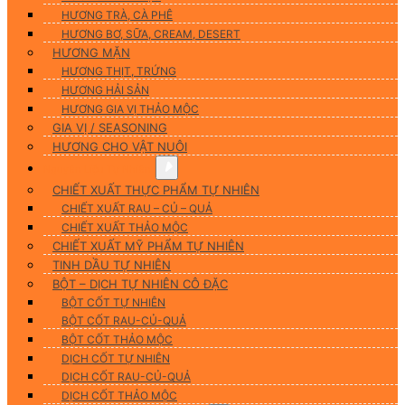
HƯƠNG TRÀ, CÀ PHÊ
HƯƠNG BƠ, SỮA, CREAM, DESERT
HƯƠNG MẶN
HƯƠNG THỊT, TRỨNG
HƯƠNG HẢI SẢN
HƯƠNG GIA VỊ THẢO MỘC
GIA VỊ / SEASONING
HƯƠNG CHO VẬT NUÔI
Nguyên Liệu Tự Nhiên
CHIẾT XUẤT THỰC PHẨM TỰ NHIÊN
CHIẾT XUẤT RAU – CỦ – QUẢ
CHIẾT XUẤT THẢO MỘC
CHIẾT XUẤT MỸ PHẨM TỰ NHIÊN
TINH DẦU TỰ NHIÊN
BỘT – DỊCH TỰ NHIÊN CÔ ĐẶC
BỘT CỐT TỰ NHIÊN
BỘT CỐT RAU-CỦ-QUẢ
BỘT CỐT THẢO MỘC
DỊCH CỐT TỰ NHIÊN
DỊCH CỐT RAU-CỦ-QUẢ
DỊCH CỐT THẢO MỘC