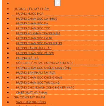
Hương Liệu Mỹ Phẩm & Gia Công
HƯƠNG LIỆU MỸ PHẨM
HƯƠNG NƯỚC HOA
HƯƠNG CHĂM SÓC CÁ NHÂN
HƯƠNG CHĂM SÓC DA
HƯƠNG CHĂM SÓC TÓC
HƯƠNG MỸ PHẨM TRANG ĐIỂM
HƯƠNG CHĂM SÓC EM BÉ
HƯƠNG CHĂM SÓC RĂNG MIỆNG
HƯƠNG SẢN PHẨM KHÁC
HƯƠNG CHĂM SÓC VẢI SỢI
HƯƠNG GIẶT XẢ
CÔNG NGHỆ VI BAO HƯƠNG VÀ KHỬ MÙI
HƯƠNG CHĂM SÓC KHÔNG GIAN SỐNG
HƯƠNG SẢN PHẨM TẨY RỬA
HƯƠNG CHĂM SÓC KHÔNG GIAN
HƯƠNG CHĂM SÓC THÚ CƯNG
HƯƠNG CHO NGÀNH CÔNG NGHIỆP KHÁC
CHIẾT XUẤT MỸ PHẨM
GIA CÔNG MỸ PHẨM
SẢN PHẨM GIA CÔNG