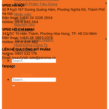
R&D Mỹ Phẩm Tiêu Dùng
VPĐD HÀ NỘI:
Số 7 Ngõ 167 Dương Quảng Hàm, Phường Nghĩa Đô, Thành Phố
CSR
Hà Nội
Nhân viên
Điện thoại: (+84) 24 3226 2504
Xã Hội
Hotline: 0918 885 564
Nguyên liệu
Môi trường
VPĐD HỒ CHÍ MINH:
343/5C Tô Hiến Thành, Phường Hòa Hưng, TP. Hồ Chí Minh
Tin tức
Điện thoại: (+84) 28 3863 0319
Tin Tức Chuyên Ngành
Hotline: 0919 436 882
Hoạt Động Công Ty
LIÊN HỆ GIA CÔNG MỸ PHẨM:
Tuyển Dụng
Hotline: 0901 522 176
Liên hệ
Email: beautylab.sale@peroma.vn
fanpage
English