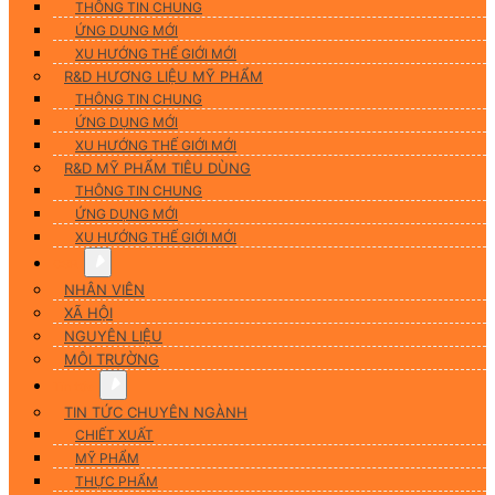
THÔNG TIN CHUNG
ỨNG DUNG MỚI
XU HƯỚNG THẾ GIỚI MỚI
R&D HƯƠNG LIỆU MỸ PHẨM
THÔNG TIN CHUNG
ỨNG DỤNG MỚI
XU HƯỚNG THẾ GIỚI MỚI
R&D MỸ PHẨM TIÊU DÙNG
THÔNG TIN CHUNG
ỨNG DỤNG MỚI
XU HƯỚNG THẾ GIỚI MỚI
CSR
NHÂN VIÊN
XÃ HỘI
NGUYÊN LIỆU
MÔI TRƯỜNG
Tin tức
TIN TỨC CHUYÊN NGÀNH
CHIẾT XUẤT
MỸ PHẨM
THỰC PHẨM