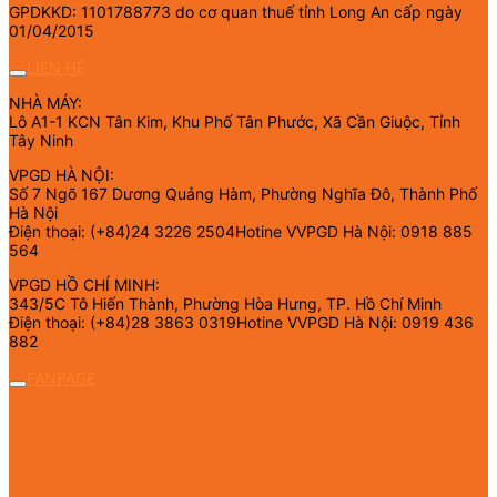
GPDKKD: 1101788773 do cơ quan thuế tỉnh Long An cấp ngày
01/04/2015
LIÊN HỆ
NHÀ MÁY:
Lô A1-1 KCN Tân Kim, Khu Phố Tân Phước, Xã Cần Giuộc, Tỉnh
Tây Ninh
VPGD HÀ NỘI:
Số 7 Ngõ 167 Dương Quảng Hàm, Phường Nghĩa Đô, Thành Phố
Hà Nội
Điện thoại: (+84)24 3226 2504Hotine VVPGD Hà Nội: 0918 885
564
VPGD HỒ CHÍ MINH:
343/5C Tô Hiến Thành, Phường Hòa Hưng, TP. Hồ Chí Minh
Điện thoại: (+84)28 3863 0319Hotine VVPGD Hà Nội: 0919 436
882
FANPAGE