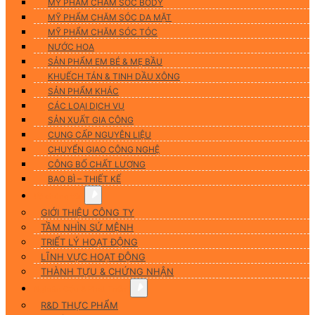
MỸ PHẨM CHĂM SÓC BODY
MỸ PHẨM CHĂM SÓC DA MẶT
MỸ PHẨM CHĂM SÓC TÓC
NƯỚC HOA
SẢN PHẨM EM BÉ & MẸ BẦU
KHUẾCH TÁN & TINH DẦU XÔNG
SẢN PHẨM KHÁC
CÁC LOẠI DỊCH VỤ
SẢN XUẤT GIA CÔNG
CUNG CẤP NGUYÊN LIỆU
CHUYỂN GIAO CÔNG NGHỆ
CÔNG BỐ CHẤT LƯỢNG
BAO BÌ – THIẾT KẾ
Về chúng tôi
GIỚI THIỆU CÔNG TY
TẦM NHÌN SỨ MỆNH
TRIẾT LÝ HOẠT ĐỘNG
LĨNH VỰC HOẠT ĐỘNG
THÀNH TỰU & CHỨNG NHẬN
Nghiên Cứu & Phát Triển
R&D THỰC PHẨM