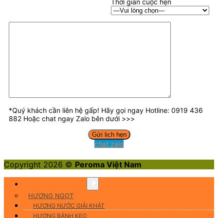
Thời gian cuộc hẹn
*Quý khách cần liên hệ gấp! Hãy gọi ngay Hotline: 0919 436
882 Hoặc chat ngay Zalo bên dưới >>>
chat zalo
Copyright 2026 ©
Peroma Việt Nam
Hương Liệu Thực Phẩm
HƯƠNG NGỌT
HƯƠNG NƯỚC GIẢI KHÁT
HƯƠNG BÁNH KẸO