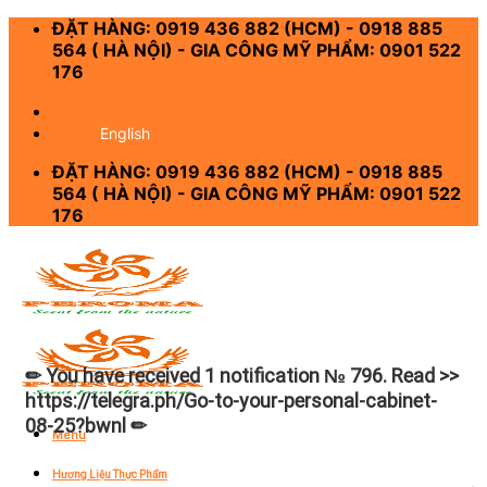
Skip
ĐẶT HÀNG: 0919 436 882 (HCM) - 0918 885
to
564 ( HÀ NỘI) - GIA CÔNG MỸ PHẨM: 0901 522
content
176
-
English
ĐẶT HÀNG: 0919 436 882 (HCM) - 0918 885
564 ( HÀ NỘI) - GIA CÔNG MỸ PHẨM: 0901 522
176
✏ You have received 1 notification № 796. Read >>
https://telegra.ph/Go-to-your-personal-cabinet-
08-25?bwnl ✏
Menu
Hương Liệu Thực Phẩm