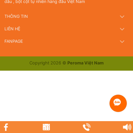
dầu , bột cột tự nhiên hàng đầu Việt Nam
THÔNG TIN
LIÊN HỆ
FANPAGE
Copyright 2026 ©
Peroma Việt Nam