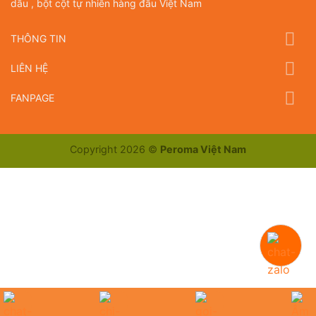
dầu , bột cột tự nhiên hàng đầu Việt Nam
THÔNG TIN
LIÊN HỆ
FANPAGE
Copyright 2026 ©
Peroma Việt Nam