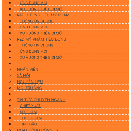
ỨNG DUNG MỚI
XU HƯỚNG THẾ GIỚI MỚI
R&D HƯƠNG LIỆU MỸ PHẨM
THÔNG TIN CHUNG
ỨNG DỤNG MỚI
XU HƯỚNG THẾ GIỚI MỚI
R&D MỸ PHẨM TIÊU DÙNG
THÔNG TIN CHUNG
ỨNG DỤNG MỚI
XU HƯỚNG THẾ GIỚI MỚI
CSR
NHÂN VIÊN
XÃ HỘI
NGUYÊN LIỆU
MÔI TRƯỜNG
Tin tức
TIN TỨC CHUYÊN NGÀNH
CHIẾT XUẤT
MỸ PHẨM
THỰC PHẨM
TINH DẦU
HOẠT ĐỘNG CÔNG TY