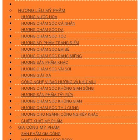
Hương Liệu Mỹ Phẩm & Gia Công
HƯƠNG LIỆU MỸ PHẨM
HƯƠNG NƯỚC HOA
HƯƠNG CHĂM SÓC CÁ NHÂN
HƯƠNG CHĂM SÓC DA
HƯƠNG CHĂM SÓC TÓC
HƯƠNG MỸ PHẨM TRANG ĐIỂM
HƯƠNG CHĂM SÓC EM BÉ
HƯƠNG CHĂM SÓC RĂNG MIỆNG
HƯƠNG SẢN PHẨM KHÁC
HƯƠNG CHĂM SÓC VẢI SỢI
HƯƠNG GIẶT XẢ
CÔNG NGHỆ VI BAO HƯƠNG VÀ KHỬ MÙI
HƯƠNG CHĂM SÓC KHÔNG GIAN SỐNG
HƯƠNG SẢN PHẨM TẨY RỬA
HƯƠNG CHĂM SÓC KHÔNG GIAN
HƯƠNG CHĂM SÓC THÚ CƯNG
HƯƠNG CHO NGÀNH CÔNG NGHIỆP KHÁC
CHIẾT XUẤT MỸ PHẨM
GIA CÔNG MỸ PHẨM
SẢN PHẨM GIA CÔNG
MỸ PHẨM CHĂM SÓC BODY