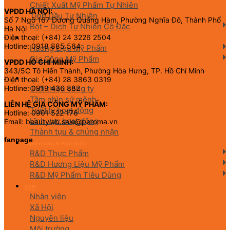
Chiết Xuất Mỹ Phẩm Tự Nhiên
VPĐD HÀ NỘI:
Tinh Dầu Tự Nhiên
Số 7 Ngõ 167 Dương Quảng Hàm, Phường Nghĩa Đô, Thành Phố
Bột – Dịch Tự Nhiên Cô Đặc
Hà Nội
Điện thoại: (+84) 24 3226 2504
Hương Liệu Mỹ Phẩm & Gia Công
Hotline: 0918 885 564
Hương Liệu Mỹ Phẩm
Gia Công Mỹ Phẩm
VPĐD HỒ CHÍ MINH:
343/5C Tô Hiến Thành, Phường Hòa Hưng, TP. Hồ Chí Minh
Điện thoại: (+84) 28 3863 0319
Về chúng tôi
Giới thiệu công ty
Hotline: 0919 436 882
Tầm nhìn sứ mệnh
LIÊN HỆ GIA CÔNG MỸ PHẨM:
Triết lý hoạt động
Hotline: 0901 522 176
Lĩnh vực hoạt động
Email: beautylab.sale@peroma.vn
Thành tựu & chứng nhận
fanpage
Nghiên Cứu & Phát Triển
R&D Thực Phẩm
R&D Hương Liệu Mỹ Phẩm
R&D Mỹ Phẩm Tiêu Dùng
CSR
Nhân viên
Xã Hội
Nguyên liệu
Môi trường