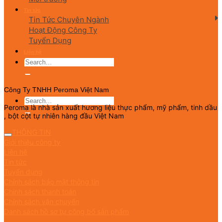
Tin tức
Tin Tức Chuyên Ngành
Hoạt Động Công Ty
Tuyển Dụng
Liên hệ
English
Công Ty TNHH Peroma Việt Nam
Peroma là nhà sản xuất hương liệu thực phẩm, mỹ phẩm, tinh dầu
, bột cột tự nhiên hàng đầu Việt Nam
THÔNG TIN
Giới thiệu công ty
Liên hệ
Tin tức
Tuyển dụng
Chính sách bảo mật thông tin
Chính sách thanh toán
Chính sách vận chuyển
Danh sách hồ sơ tự công bố sản phẩm