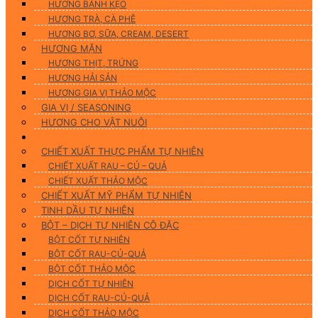
HƯƠNG BÁNH KẸO
HƯƠNG TRÀ, CÀ PHÊ
HƯƠNG BƠ, SỮA, CREAM, DESERT
HƯƠNG MẶN
HƯƠNG THỊT, TRỨNG
HƯƠNG HẢI SẢN
HƯƠNG GIA VỊ THẢO MỘC
GIA VỊ / SEASONING
HƯƠNG CHO VẬT NUÔI
Nguyên Liệu Tự Nhiên
CHIẾT XUẤT THỰC PHẨM TỰ NHIÊN
CHIẾT XUẤT RAU – CỦ – QUẢ
CHIẾT XUẤT THẢO MỘC
CHIẾT XUẤT MỸ PHẨM TỰ NHIÊN
TINH DẦU TỰ NHIÊN
BỘT – DỊCH TỰ NHIÊN CÔ ĐẶC
BỘT CỐT TỰ NHIÊN
BỘT CỐT RAU-CỦ-QUẢ
BỘT CỐT THẢO MỘC
DỊCH CỐT TỰ NHIÊN
DỊCH CỐT RAU-CỦ-QUẢ
DỊCH CỐT THẢO MỘC