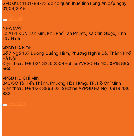
GPDKKD: 1101788773 do cơ quan thuế tỉnh Long An cấp ngày
01/04/2015
LIÊN HỆ
NHÀ MÁY:
Lô A1-1 KCN Tân Kim, Khu Phố Tân Phước, Xã Cần Giuộc, Tỉnh
Tây Ninh
VPGD HÀ NỘI:
Số 7 Ngõ 167 Dương Quảng Hàm, Phường Nghĩa Đô, Thành Phố
Hà Nội
Điện thoại: (+84)24 3226 2504Hotine VVPGD Hà Nội: 0918 885
564
VPGD HỒ CHÍ MINH:
343/5C Tô Hiến Thành, Phường Hòa Hưng, TP. Hồ Chí Minh
Điện thoại: (+84)28 3863 0319Hotine VVPGD Hà Nội: 0919 436
882
FANPAGE