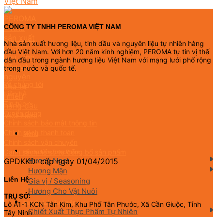
CÔNG TY TNHH PEROMA VIỆT NAM
Nhà sản xuất hương liệu, tinh dầu và nguyên liệu tự nhiên hàng
đầu Việt Nam. Với hơn 20 năm kinh nghiệm, PEROMA tự tin vị thế
dẫn đầu trong ngành hương liệu Việt Nam với mạng lưới phổ rộng
trong nước và quốc tế.
Về chúng tôi
Liên hệ
Tin tức
Tuyển dụng
Chính sách bảo mật thông tin
Chính sách thanh toán
Menu
Chính sách vận chuyển
Danh sách hồ sơ tự công bố sản phẩm
Hương Liệu Thực Phẩm
Hương Ngọt
GPDKKD: cấp ngày 01/04/2015
Hương Mặn
Liên Hệ
Gia vị / Seasoning
Hương Cho Vật Nuôi
TRỤ SỞ:
Nguyên Liệu Tự Nhiên
Lô A1-1 KCN Tân Kim, Khu Phố Tân Phước, Xã Cần Giuộc, Tỉnh
Chiết Xuất Thực Phẩm Tự Nhiên
Tây Ninh