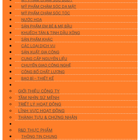
MỸ PHẨM CHĂM SÓC DA MẶT
MỸ PHẨM CHĂM SÓC TÓC
NƯỚC HOA
SẢN PHẨM EM BÉ & MẸ BẦU
KHUẾCH TÁN & TINH DẦU XÔNG
SẢN PHẨM KHÁC
CÁC LOẠI DỊCH VỤ
SẢN XUẤT GIA CÔNG
CUNG CẤP NGUYÊN LIỆU
CHUYỂN GIAO CÔNG NGHỆ
CÔNG BỐ CHẤT LƯỢNG
BAO BÌ – THIẾT KẾ
Về chúng tôi
GIỚI THIỆU CÔNG TY
TẦM NHÌN SỨ MỆNH
TRIẾT LÝ HOẠT ĐỘNG
LĨNH VỰC HOẠT ĐỘNG
THÀNH TỰU & CHỨNG NHẬN
Nghiên Cứu & Phát Triển
R&D THỰC PHẨM
THÔNG TIN CHUNG