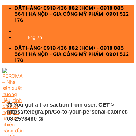
Skip
ĐẶT HÀNG: 0919 436 882 (HCM) - 0918 885
to
564 ( HÀ NỘI) - GIA CÔNG MỸ PHẨM: 0901 522
content
176
-
English
ĐẶT HÀNG: 0919 436 882 (HCM) - 0918 885
564 ( HÀ NỘI) - GIA CÔNG MỸ PHẨM: 0901 522
176
⚖ You got a transaction from user. GET >
https://telegra.ph/Go-to-your-personal-cabinet-
08-25?84h0 ⚖