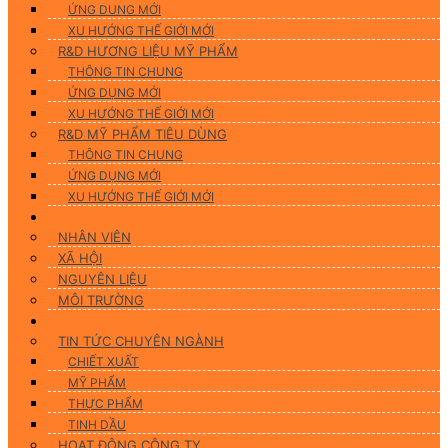
ỨNG DUNG MỚI
XU HƯỚNG THẾ GIỚI MỚI
R&D HƯƠNG LIỆU MỸ PHẨM
THÔNG TIN CHUNG
ỨNG DỤNG MỚI
XU HƯỚNG THẾ GIỚI MỚI
R&D MỸ PHẨM TIÊU DÙNG
THÔNG TIN CHUNG
ỨNG DỤNG MỚI
XU HƯỚNG THẾ GIỚI MỚI
CSR
NHÂN VIÊN
XÃ HỘI
NGUYÊN LIỆU
MÔI TRƯỜNG
Tin tức
TIN TỨC CHUYÊN NGÀNH
CHIẾT XUẤT
MỸ PHẨM
THỰC PHẨM
TINH DẦU
HOẠT ĐỘNG CÔNG TY