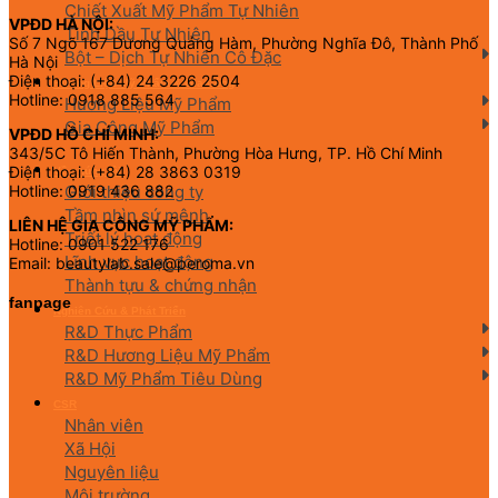
Chiết Xuất Mỹ Phẩm Tự Nhiên
VPĐD HÀ NỘI:
Tinh Dầu Tự Nhiên
Số 7 Ngõ 167 Dương Quảng Hàm, Phường Nghĩa Đô, Thành Phố
Bột – Dịch Tự Nhiên Cô Đặc
Hà Nội
Điện thoại: (+84) 24 3226 2504
Hương Liệu Mỹ Phẩm & Gia Công
Hotline: 0918 885 564
Hương Liệu Mỹ Phẩm
Gia Công Mỹ Phẩm
VPĐD HỒ CHÍ MINH:
343/5C Tô Hiến Thành, Phường Hòa Hưng, TP. Hồ Chí Minh
Điện thoại: (+84) 28 3863 0319
Về chúng tôi
Giới thiệu công ty
Hotline: 0919 436 882
Tầm nhìn sứ mệnh
LIÊN HỆ GIA CÔNG MỸ PHẨM:
Triết lý hoạt động
Hotline: 0901 522 176
Lĩnh vực hoạt động
Email: beautylab.sale@peroma.vn
Thành tựu & chứng nhận
fanpage
Nghiên Cứu & Phát Triển
R&D Thực Phẩm
R&D Hương Liệu Mỹ Phẩm
R&D Mỹ Phẩm Tiêu Dùng
CSR
Nhân viên
Xã Hội
Nguyên liệu
Môi trường