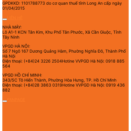
GPDKKD: 1101788773 do cơ quan thuế tỉnh Long An cấp ngày
01/04/2015
LIÊN HỆ
NHÀ MÁY:
Lô A1-1 KCN Tân Kim, Khu Phố Tân Phước, Xã Cần Giuộc, Tỉnh
Tây Ninh
VPGD HÀ NỘI:
Số 7 Ngõ 167 Dương Quảng Hàm, Phường Nghĩa Đô, Thành Phố
Hà Nội
Điện thoại: (+84)24 3226 2504Hotine VVPGD Hà Nội: 0918 885
564
VPGD HỒ CHÍ MINH:
343/5C Tô Hiến Thành, Phường Hòa Hưng, TP. Hồ Chí Minh
Điện thoại: (+84)28 3863 0319Hotine VVPGD Hà Nội: 0919 436
882
FANPAGE