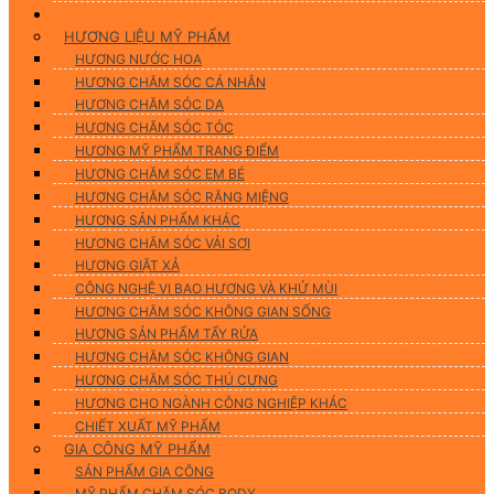
Hương Liệu Mỹ Phẩm & Gia Công
HƯƠNG LIỆU MỸ PHẨM
HƯƠNG NƯỚC HOA
HƯƠNG CHĂM SÓC CÁ NHÂN
HƯƠNG CHĂM SÓC DA
HƯƠNG CHĂM SÓC TÓC
HƯƠNG MỸ PHẨM TRANG ĐIỂM
HƯƠNG CHĂM SÓC EM BÉ
HƯƠNG CHĂM SÓC RĂNG MIỆNG
HƯƠNG SẢN PHẨM KHÁC
HƯƠNG CHĂM SÓC VẢI SỢI
HƯƠNG GIẶT XẢ
CÔNG NGHỆ VI BAO HƯƠNG VÀ KHỬ MÙI
HƯƠNG CHĂM SÓC KHÔNG GIAN SỐNG
HƯƠNG SẢN PHẨM TẨY RỬA
HƯƠNG CHĂM SÓC KHÔNG GIAN
HƯƠNG CHĂM SÓC THÚ CƯNG
HƯƠNG CHO NGÀNH CÔNG NGHIỆP KHÁC
CHIẾT XUẤT MỸ PHẨM
GIA CÔNG MỸ PHẨM
SẢN PHẨM GIA CÔNG
MỸ PHẨM CHĂM SÓC BODY