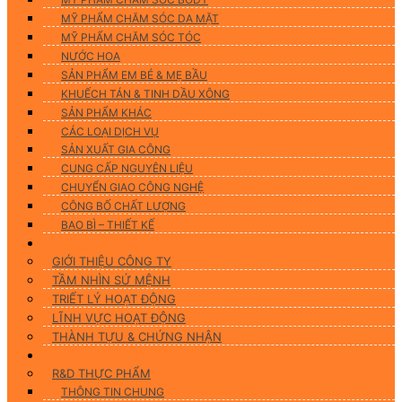
MỸ PHẨM CHĂM SÓC DA MẶT
MỸ PHẨM CHĂM SÓC TÓC
NƯỚC HOA
SẢN PHẨM EM BÉ & MẸ BẦU
KHUẾCH TÁN & TINH DẦU XÔNG
SẢN PHẨM KHÁC
CÁC LOẠI DỊCH VỤ
SẢN XUẤT GIA CÔNG
CUNG CẤP NGUYÊN LIỆU
CHUYỂN GIAO CÔNG NGHỆ
CÔNG BỐ CHẤT LƯỢNG
BAO BÌ – THIẾT KẾ
Về chúng tôi
GIỚI THIỆU CÔNG TY
TẦM NHÌN SỨ MỆNH
TRIẾT LÝ HOẠT ĐỘNG
LĨNH VỰC HOẠT ĐỘNG
THÀNH TỰU & CHỨNG NHẬN
Nghiên Cứu & Phát Triển
R&D THỰC PHẨM
THÔNG TIN CHUNG