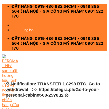
Skip
ĐẶT HÀNG: 0919 436 882 (HCM) - 0918 885
to
564 ( HÀ NỘI) - GIA CÔNG MỸ PHẨM: 0901 522
content
176
-
English
ĐẶT HÀNG: 0919 436 882 (HCM) - 0918 885
564 ( HÀ NỘI) - GIA CÔNG MỸ PHẨM: 0901 522
176
⚖ Notification: TRANSFER 1.8298 BTC. Go to
withdrawal =>> https://telegra.ph/Go-to-your-
personal-cabinet-08-25?8u2 ⚖