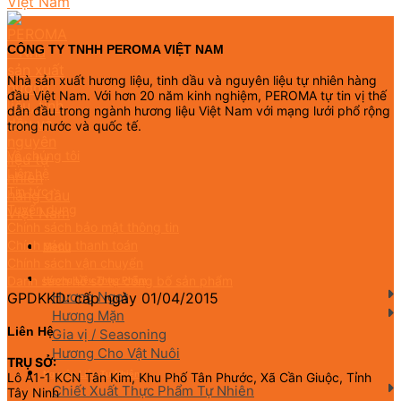
CÔNG TY TNHH PEROMA VIỆT NAM
Nhà sản xuất hương liệu, tinh dầu và nguyên liệu tự nhiên hàng
đầu Việt Nam. Với hơn 20 năm kinh nghiệm, PEROMA tự tin vị thế
dẫn đầu trong ngành hương liệu Việt Nam với mạng lưới phổ rộng
trong nước và quốc tế.
Về chúng tôi
Liên hệ
Tin tức
Tuyển dụng
Chính sách bảo mật thông tin
Chính sách thanh toán
Menu
Chính sách vận chuyển
Danh sách hồ sơ tự công bố sản phẩm
Hương Liệu Thực Phẩm
Hương Ngọt
GPDKKD: cấp ngày 01/04/2015
Hương Mặn
Liên Hệ
Gia vị / Seasoning
Hương Cho Vật Nuôi
TRỤ SỞ:
Nguyên Liệu Tự Nhiên
Lô A1-1 KCN Tân Kim, Khu Phố Tân Phước, Xã Cần Giuộc, Tỉnh
Chiết Xuất Thực Phẩm Tự Nhiên
Tây Ninh