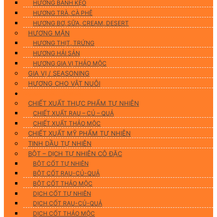
HƯƠNG BÁNH KẸO
HƯƠNG TRÀ, CÀ PHÊ
HƯƠNG BƠ, SỮA, CREAM, DESERT
HƯƠNG MẶN
HƯƠNG THỊT, TRỨNG
HƯƠNG HẢI SẢN
HƯƠNG GIA VỊ THẢO MỘC
GIA VỊ / SEASONING
HƯƠNG CHO VẬT NUÔI
Nguyên Liệu Tự Nhiên
CHIẾT XUẤT THỰC PHẨM TỰ NHIÊN
CHIẾT XUẤT RAU – CỦ – QUẢ
CHIẾT XUẤT THẢO MỘC
CHIẾT XUẤT MỸ PHẨM TỰ NHIÊN
TINH DẦU TỰ NHIÊN
BỘT – DỊCH TỰ NHIÊN CÔ ĐẶC
BỘT CỐT TỰ NHIÊN
BỘT CỐT RAU-CỦ-QUẢ
BỘT CỐT THẢO MỘC
DỊCH CỐT TỰ NHIÊN
DỊCH CỐT RAU-CỦ-QUẢ
DỊCH CỐT THẢO MỘC