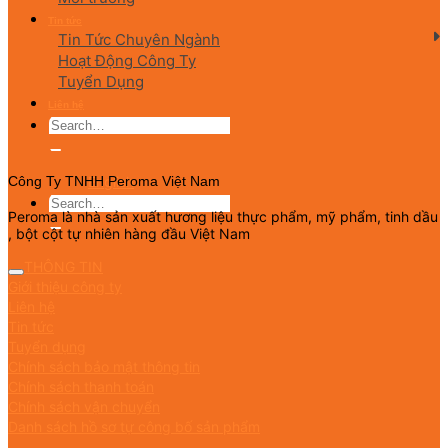
Tin tức
Tin Tức Chuyên Ngành
Hoạt Động Công Ty
Tuyển Dụng
Liên hệ
English
Công Ty TNHH Peroma Việt Nam
Peroma là nhà sản xuất hương liệu thực phẩm, mỹ phẩm, tinh dầu
, bột cột tự nhiên hàng đầu Việt Nam
THÔNG TIN
Giới thiệu công ty
Liên hệ
Tin tức
Tuyển dụng
Chính sách bảo mật thông tin
Chính sách thanh toán
Chính sách vận chuyển
Danh sách hồ sơ tự công bố sản phẩm