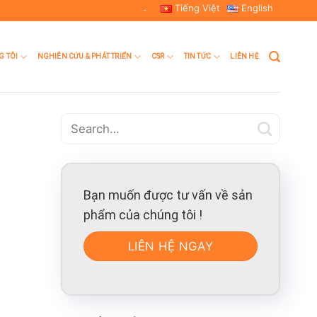
Tiếng Việt
English
-
G TÔI
NGHIÊN CỨU & PHÁT TRIỂN
CSR
TIN TỨC
LIÊN HỆ
Bạn muốn được tư vấn về sản
phẩm của chúng tôi !
LIÊN HỆ NGAY