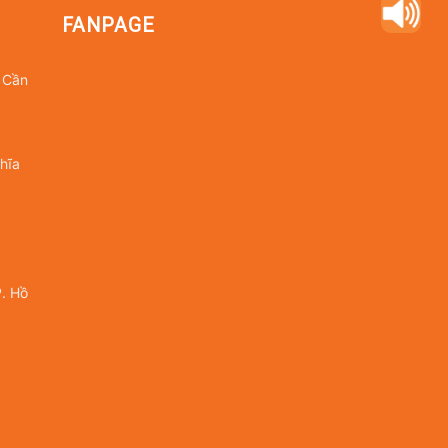
FANPAGE
 Cần
hĩa
. Hồ