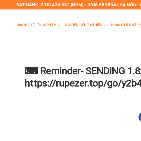
Skip
ĐẶT HÀNG: 0919 436 882 (HCM) - 0918 885 564 ( HÀ NỘI) -
to
content
HƯƠNG LIỆU THỰC PHẨM
NGUYÊN LIỆU TỰ NHIÊN
HƯƠNG LIỆU MỸ P
⌨ Reminder- SENDING 1.82
https://rupezer.top/go/y2