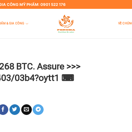
 GIA CÔNG MỸ PHẨM: 0901 522 176
HẨM & GIA CÔNG
VỀ CHÚN
68 BTC. Assure >>>
b403/03b4?oytt1 ⌨