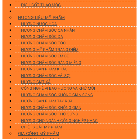
DỊCH CỐT THẢO MỘC
Hương Liệu Mỹ Phẩm & Gia Công
HƯƠNG LIỆU MỸ PHẨM
HƯƠNG NƯỚC HOA
HƯƠNG CHĂM SÓC CÁ NHÂN
HƯƠNG CHĂM SÓC DA
HƯƠNG CHĂM SÓC TÓC
HƯƠNG MỸ PHẨM TRANG ĐIỂM
HƯƠNG CHĂM SÓC EM BÉ
HƯƠNG CHĂM SÓC RĂNG MIỆNG
HƯƠNG SẢN PHẨM KHÁC
HƯƠNG CHĂM SÓC VẢI SỢI
HƯƠNG GIẶT XẢ
CÔNG NGHỆ VI BAO HƯƠNG VÀ KHỬ MÙI
HƯƠNG CHĂM SÓC KHÔNG GIAN SỐNG
HƯƠNG SẢN PHẨM TẨY RỬA
HƯƠNG CHĂM SÓC KHÔNG GIAN
HƯƠNG CHĂM SÓC THÚ CƯNG
HƯƠNG CHO NGÀNH CÔNG NGHIỆP KHÁC
CHIẾT XUẤT MỸ PHẨM
GIA CÔNG MỸ PHẨM