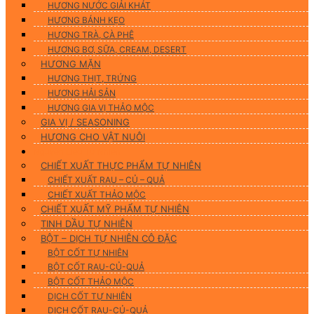
HƯƠNG NƯỚC GIẢI KHÁT
HƯƠNG BÁNH KẸO
HƯƠNG TRÀ, CÀ PHÊ
HƯƠNG BƠ, SỮA, CREAM, DESERT
HƯƠNG MẶN
HƯƠNG THỊT, TRỨNG
HƯƠNG HẢI SẢN
HƯƠNG GIA VỊ THẢO MỘC
GIA VỊ / SEASONING
HƯƠNG CHO VẬT NUÔI
Nguyên Liệu Tự Nhiên
CHIẾT XUẤT THỰC PHẨM TỰ NHIÊN
CHIẾT XUẤT RAU – CỦ – QUẢ
CHIẾT XUẤT THẢO MỘC
CHIẾT XUẤT MỸ PHẨM TỰ NHIÊN
TINH DẦU TỰ NHIÊN
BỘT – DỊCH TỰ NHIÊN CÔ ĐẶC
BỘT CỐT TỰ NHIÊN
BỘT CỐT RAU-CỦ-QUẢ
BỘT CỐT THẢO MỘC
DỊCH CỐT TỰ NHIÊN
DỊCH CỐT RAU-CỦ-QUẢ