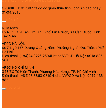
Danh sách hồ sơ tự công bố sản phẩm
GPDKKD: 1101788773 do cơ quan thuế tỉnh Long An cấp ngày
01/04/2015
LIÊN HỆ
NHÀ MÁY:
Lô A1-1 KCN Tân Kim, Khu Phố Tân Phước, Xã Cần Giuộc, Tỉnh
Tây Ninh
VPGD HÀ NỘI:
Số 7 Ngõ 167 Dương Quảng Hàm, Phường Nghĩa Đô, Thành Phố
Hà Nội
Điện thoại: (+84)24 3226 2504Hotine VVPGD Hà Nội: 0918 885
564
VPGD HỒ CHÍ MINH:
343/5C Tô Hiến Thành, Phường Hòa Hưng, TP. Hồ Chí Minh
Điện thoại: (+84)28 3863 0319Hotine VVPGD Hà Nội: 0919 436
882
FANPAGE