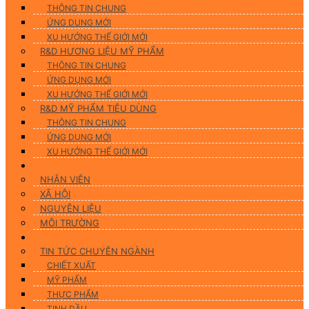
THÔNG TIN CHUNG
ỨNG DUNG MỚI
XU HƯỚNG THẾ GIỚI MỚI
R&D HƯƠNG LIỆU MỸ PHẨM
THÔNG TIN CHUNG
ỨNG DỤNG MỚI
XU HƯỚNG THẾ GIỚI MỚI
R&D MỸ PHẨM TIÊU DÙNG
THÔNG TIN CHUNG
ỨNG DỤNG MỚI
XU HƯỚNG THẾ GIỚI MỚI
CSR
NHÂN VIÊN
XÃ HỘI
NGUYÊN LIỆU
MÔI TRƯỜNG
Tin tức
TIN TỨC CHUYÊN NGÀNH
CHIẾT XUẤT
MỸ PHẨM
THỰC PHẨM
TINH DẦU