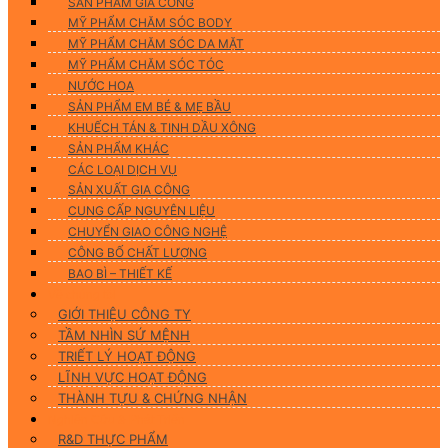
SẢN PHẨM GIA CÔNG
MỸ PHẨM CHĂM SÓC BODY
MỸ PHẨM CHĂM SÓC DA MẶT
MỸ PHẨM CHĂM SÓC TÓC
NƯỚC HOA
SẢN PHẨM EM BÉ & MẸ BẦU
KHUẾCH TÁN & TINH DẦU XÔNG
SẢN PHẨM KHÁC
CÁC LOẠI DỊCH VỤ
SẢN XUẤT GIA CÔNG
CUNG CẤP NGUYÊN LIỆU
CHUYỂN GIAO CÔNG NGHỆ
CÔNG BỐ CHẤT LƯỢNG
BAO BÌ – THIẾT KẾ
Về chúng tôi
GIỚI THIỆU CÔNG TY
TẦM NHÌN SỨ MỆNH
TRIẾT LÝ HOẠT ĐỘNG
LĨNH VỰC HOẠT ĐỘNG
THÀNH TỰU & CHỨNG NHẬN
Nghiên Cứu & Phát Triển
R&D THỰC PHẨM