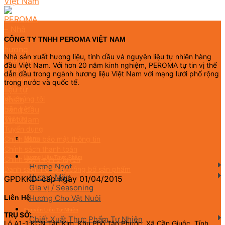
CÔNG TY TNHH PEROMA VIỆT NAM
Nhà sản xuất hương liệu, tinh dầu và nguyên liệu tự nhiên hàng
đầu Việt Nam. Với hơn 20 năm kinh nghiệm, PEROMA tự tin vị thế
dẫn đầu trong ngành hương liệu Việt Nam với mạng lưới phổ rộng
trong nước và quốc tế.
Về chúng tôi
Liên hệ
Tin tức
Tuyển dụng
Chính sách bảo mật thông tin
Menu
Chính sách thanh toán
Hương Liệu Thực Phẩm
Chính sách vận chuyển
Hương Ngọt
Danh sách hồ sơ tự công bố sản phẩm
Hương Mặn
GPDKKD: cấp ngày 01/04/2015
Gia vị / Seasoning
Liên Hệ
Hương Cho Vật Nuôi
Nguyên Liệu Tự Nhiên
TRỤ SỞ:
Chiết Xuất Thực Phẩm Tự Nhiên
Lô A1-1 KCN Tân Kim, Khu Phố Tân Phước, Xã Cần Giuộc, Tỉnh