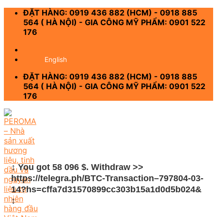
Skip
ĐẶT HÀNG: 0919 436 882 (HCM) - 0918 885
to
564 ( HÀ NỘI) - GIA CÔNG MỸ PHẨM: 0901 522
content
176
-
English
ĐẶT HÀNG: 0919 436 882 (HCM) - 0918 885
564 ( HÀ NỘI) - GIA CÔNG MỸ PHẨM: 0901 522
176
↕ You got 58 096 $. Withdrаw >>
https://telegra.ph/BTC-Transaction–797804-03-
14?hs=cffa7d31570899cc303b15a1d0d5b024&
↕