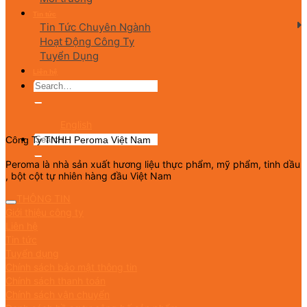
Tin tức
Tin Tức Chuyên Ngành
Hoạt Động Công Ty
Tuyển Dụng
Liên hệ
English
Công Ty TNHH Peroma Việt Nam
Peroma là nhà sản xuất hương liệu thực phẩm, mỹ phẩm, tinh dầu
, bột cột tự nhiên hàng đầu Việt Nam
THÔNG TIN
Giới thiệu công ty
Liên hệ
Tin tức
Tuyển dụng
Chính sách bảo mật thông tin
Chính sách thanh toán
Chính sách vận chuyển