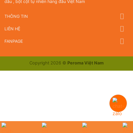
dầu , bột cột tự nhiên hàng đầu Việt Nam
THÔNG TIN
LIÊN HỆ
FANPAGE
Copyright 2026 ©
Peroma Việt Nam