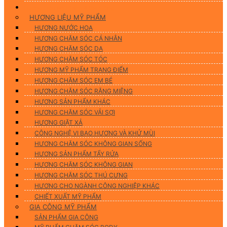
Hương Liệu Mỹ Phẩm & Gia Công
HƯƠNG LIỆU MỸ PHẨM
HƯƠNG NƯỚC HOA
HƯƠNG CHĂM SÓC CÁ NHÂN
HƯƠNG CHĂM SÓC DA
HƯƠNG CHĂM SÓC TÓC
HƯƠNG MỸ PHẨM TRANG ĐIỂM
HƯƠNG CHĂM SÓC EM BÉ
HƯƠNG CHĂM SÓC RĂNG MIỆNG
HƯƠNG SẢN PHẨM KHÁC
HƯƠNG CHĂM SÓC VẢI SỢI
HƯƠNG GIẶT XẢ
CÔNG NGHỆ VI BAO HƯƠNG VÀ KHỬ MÙI
HƯƠNG CHĂM SÓC KHÔNG GIAN SỐNG
HƯƠNG SẢN PHẨM TẨY RỬA
HƯƠNG CHĂM SÓC KHÔNG GIAN
HƯƠNG CHĂM SÓC THÚ CƯNG
HƯƠNG CHO NGÀNH CÔNG NGHIỆP KHÁC
CHIẾT XUẤT MỸ PHẨM
GIA CÔNG MỸ PHẨM
SẢN PHẨM GIA CÔNG