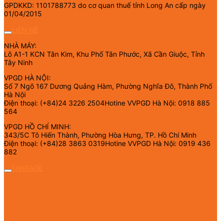
GPDKKD: 1101788773 do cơ quan thuế tỉnh Long An cấp ngày
01/04/2015
LIÊN HỆ
NHÀ MÁY:
Lô A1-1 KCN Tân Kim, Khu Phố Tân Phước, Xã Cần Giuộc, Tỉnh
Tây Ninh
VPGD HÀ NỘI:
Số 7 Ngõ 167 Dương Quảng Hàm, Phường Nghĩa Đô, Thành Phố
Hà Nội
Điện thoại: (+84)24 3226 2504Hotine VVPGD Hà Nội: 0918 885
564
VPGD HỒ CHÍ MINH:
343/5C Tô Hiến Thành, Phường Hòa Hưng, TP. Hồ Chí Minh
Điện thoại: (+84)28 3863 0319Hotine VVPGD Hà Nội: 0919 436
882
FANPAGE