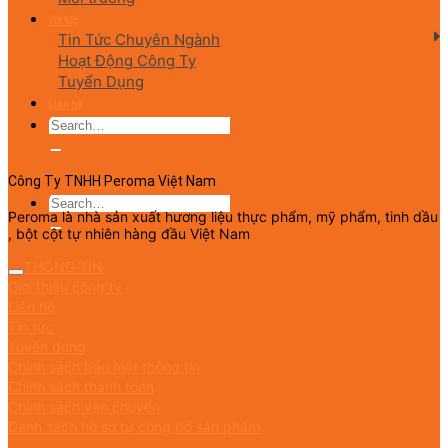
Tin tức
Tin Tức Chuyên Ngành
Hoạt Động Công Ty
Tuyển Dụng
Liên hệ
English
Công Ty TNHH Peroma Việt Nam
Peroma là nhà sản xuất hương liệu thực phẩm, mỹ phẩm, tinh dầu
, bột cột tự nhiên hàng đầu Việt Nam
THÔNG TIN
Giới thiệu công ty
Liên hệ
Tin tức
Tuyển dụng
Chính sách bảo mật thông tin
Chính sách thanh toán
Chính sách vận chuyển
Danh sách hồ sơ tự công bố sản phẩm