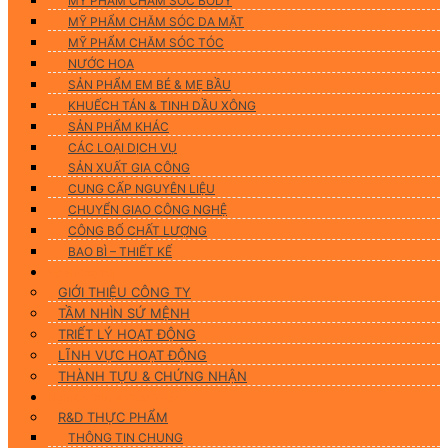
MỸ PHẨM CHĂM SÓC BODY
MỸ PHẨM CHĂM SÓC DA MẶT
MỸ PHẨM CHĂM SÓC TÓC
NƯỚC HOA
SẢN PHẨM EM BÉ & MẸ BẦU
KHUẾCH TÁN & TINH DẦU XÔNG
SẢN PHẨM KHÁC
CÁC LOẠI DỊCH VỤ
SẢN XUẤT GIA CÔNG
CUNG CẤP NGUYÊN LIỆU
CHUYỂN GIAO CÔNG NGHỆ
CÔNG BỐ CHẤT LƯỢNG
BAO BÌ – THIẾT KẾ
Về chúng tôi
GIỚI THIỆU CÔNG TY
TẦM NHÌN SỨ MỆNH
TRIẾT LÝ HOẠT ĐỘNG
LĨNH VỰC HOẠT ĐỘNG
THÀNH TỰU & CHỨNG NHẬN
Nghiên Cứu & Phát Triển
R&D THỰC PHẨM
THÔNG TIN CHUNG