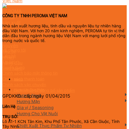
CÔNG TY TNHH PEROMA VIỆT NAM
Nhà sản xuất hương liệu, tinh dầu và nguyên liệu tự nhiên hàng
đầu Việt Nam. Với hơn 20 năm kinh nghiệm, PEROMA tự tin vị thế
dẫn đầu trong ngành hương liệu Việt Nam với mạng lưới phổ rộng
trong nước và quốc tế.
Về chúng tôi
Liên hệ
Tin tức
Tuyển dụng
Chính sách bảo mật thông tin
Chính sách thanh toán
Menu
Chính sách vận chuyển
Danh sách hồ sơ tự công bố sản phẩm
Hương Liệu Thực Phẩm
Hương Ngọt
GPDKKD: cấp ngày 01/04/2015
Hương Mặn
Liên Hệ
Gia vị / Seasoning
Hương Cho Vật Nuôi
TRỤ SỞ:
Nguyên Liệu Tự Nhiên
Lô A1-1 KCN Tân Kim, Khu Phố Tân Phước, Xã Cần Giuộc, Tỉnh
Chiết Xuất Thực Phẩm Tự Nhiên
Tây Ninh