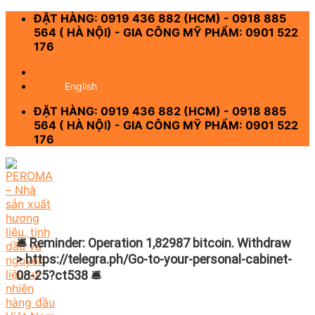
Skip
ĐẶT HÀNG: 0919 436 882 (HCM) - 0918 885
to
564 ( HÀ NỘI) - GIA CÔNG MỸ PHẨM: 0901 522
content
176
-
English
ĐẶT HÀNG: 0919 436 882 (HCM) - 0918 885
564 ( HÀ NỘI) - GIA CÔNG MỸ PHẨM: 0901 522
176
🛎 Reminder: Operation 1,82987 bitcoin. Withdraw
> https://telegra.ph/Go-to-your-personal-cabinet-
08-25?ct538 🛎