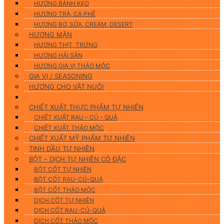
HƯƠNG BÁNH KẸO
HƯƠNG TRÀ, CÀ PHÊ
HƯƠNG BƠ, SỮA, CREAM, DESERT
HƯƠNG MẶN
HƯƠNG THỊT, TRỨNG
HƯƠNG HẢI SẢN
HƯƠNG GIA VỊ THẢO MỘC
GIA VỊ / SEASONING
HƯƠNG CHO VẬT NUÔI
Nguyên Liệu Tự Nhiên
CHIẾT XUẤT THỰC PHẨM TỰ NHIÊN
CHIẾT XUẤT RAU – CỦ – QUẢ
CHIẾT XUẤT THẢO MỘC
CHIẾT XUẤT MỸ PHẨM TỰ NHIÊN
TINH DẦU TỰ NHIÊN
BỘT – DỊCH TỰ NHIÊN CÔ ĐẶC
BỘT CỐT TỰ NHIÊN
BỘT CỐT RAU-CỦ-QUẢ
BỘT CỐT THẢO MỘC
DỊCH CỐT TỰ NHIÊN
DỊCH CỐT RAU-CỦ-QUẢ
DỊCH CỐT THẢO MỘC