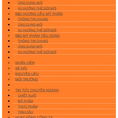
ỨNG DUNG MỚI
XU HƯỚNG THẾ GIỚI MỚI
R&D HƯƠNG LIỆU MỸ PHẨM
THÔNG TIN CHUNG
ỨNG DỤNG MỚI
XU HƯỚNG THẾ GIỚI MỚI
R&D MỸ PHẨM TIÊU DÙNG
THÔNG TIN CHUNG
ỨNG DỤNG MỚI
XU HƯỚNG THẾ GIỚI MỚI
CSR
NHÂN VIÊN
XÃ HỘI
NGUYÊN LIỆU
MÔI TRƯỜNG
Tin tức
TIN TỨC CHUYÊN NGÀNH
CHIẾT XUẤT
MỸ PHẨM
THỰC PHẨM
TINH DẦU
HOẠT ĐỘNG CÔNG TY