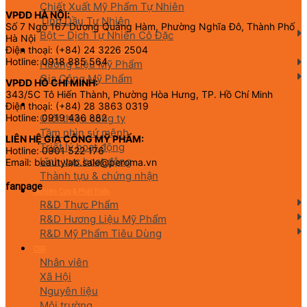
Chiết Xuất Mỹ Phẩm Tự Nhiên
VPĐD HÀ NỘI:
Tinh Dầu Tự Nhiên
Số 7 Ngõ 167 Dương Quảng Hàm, Phường Nghĩa Đô, Thành Phố
Bột – Dịch Tự Nhiên Cô Đặc
Hà Nội
Điện thoại: (+84) 24 3226 2504
Hương Liệu Mỹ Phẩm & Gia Công
Hotline: 0918 885 564
Hương Liệu Mỹ Phẩm
Gia Công Mỹ Phẩm
VPĐD HỒ CHÍ MINH:
343/5C Tô Hiến Thành, Phường Hòa Hưng, TP. Hồ Chí Minh
Điện thoại: (+84) 28 3863 0319
Về chúng tôi
Giới thiệu công ty
Hotline: 0919 436 882
Tầm nhìn sứ mệnh
LIÊN HỆ GIA CÔNG MỸ PHẨM:
Triết lý hoạt động
Hotline: 0901 522 176
Lĩnh vực hoạt động
Email: beautylab.sale@peroma.vn
Thành tựu & chứng nhận
fanpage
Nghiên Cứu & Phát Triển
R&D Thực Phẩm
R&D Hương Liệu Mỹ Phẩm
R&D Mỹ Phẩm Tiêu Dùng
CSR
Nhân viên
Xã Hội
Nguyên liệu
Môi trường