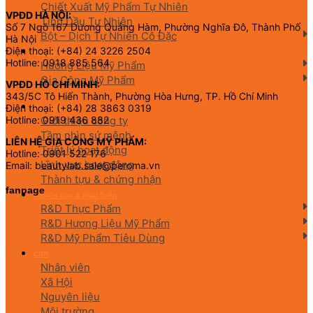
Chiết Xuất Mỹ Phẩm Tự Nhiên
VPĐD HÀ NỘI:
Tinh Dầu Tự Nhiên
Số 7 Ngõ 167 Dương Quảng Hàm, Phường Nghĩa Đô, Thành Phố
Bột – Dịch Tự Nhiên Cô Đặc
Hà Nội
Điện thoại: (+84) 24 3226 2504
Hương Liệu Mỹ Phẩm & Gia Công
Hotline: 0918 885 564
Hương Liệu Mỹ Phẩm
Gia Công Mỹ Phẩm
VPĐD HỒ CHÍ MINH:
343/5C Tô Hiến Thành, Phường Hòa Hưng, TP. Hồ Chí Minh
Điện thoại: (+84) 28 3863 0319
Về chúng tôi
Giới thiệu công ty
Hotline: 0919 436 882
Tầm nhìn sứ mệnh
LIÊN HỆ GIA CÔNG MỸ PHẨM:
Triết lý hoạt động
Hotline: 0901 522 176
Lĩnh vực hoạt động
Email: beautylab.sale@peroma.vn
Thành tựu & chứng nhận
fanpage
Nghiên Cứu & Phát Triển
R&D Thực Phẩm
R&D Hương Liệu Mỹ Phẩm
R&D Mỹ Phẩm Tiêu Dùng
CSR
Nhân viên
Xã Hội
Nguyên liệu
Môi trường