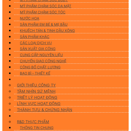
MỸ PHẨM CHĂM SÓC DA MẶT
MỸ PHẨM CHĂM SÓC TÓC
NƯỚC HOA
SẢN PHẨM EM BÉ & MẸ BẦU
KHUẾCH TÁN & TINH DẦU XÔNG
SẢN PHẨM KHÁC
CÁC LOẠI DỊCH VỤ
SẢN XUẤT GIA CÔNG
CUNG CẤP NGUYÊN LIỆU
CHUYỂN GIAO CÔNG NGHỆ
CÔNG BỐ CHẤT LƯỢNG
BAO BÌ – THIẾT KẾ
Về chúng tôi
GIỚI THIỆU CÔNG TY
TẦM NHÌN SỨ MỆNH
TRIẾT LÝ HOẠT ĐỘNG
LĨNH VỰC HOẠT ĐỘNG
THÀNH TỰU & CHỨNG NHẬN
Nghiên Cứu & Phát Triển
R&D THỰC PHẨM
THÔNG TIN CHUNG