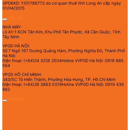
GPDKKD: 1101788773 do cơ quan thuế tỉnh Long An cấp ngày
01/04/2015
LIÊN HỆ
NHÀ MÁY:
Lô A1-1 KCN Tân Kim, Khu Phố Tân Phước, Xã Cần Giuộc, Tỉnh
Tây Ninh
VPGD HÀ NỘI:
Số 7 Ngõ 167 Dương Quảng Hàm, Phường Nghĩa Đô, Thành Phố
Hà Nội
Điện thoại: (+84)24 3226 2504Hotine VVPGD Hà Nội: 0918 885
564
VPGD HỒ CHÍ MINH:
343/5C Tô Hiến Thành, Phường Hòa Hưng, TP. Hồ Chí Minh
Điện thoại: (+84)28 3863 0319Hotine VVPGD Hà Nội: 0919 436
882
FANPAGE