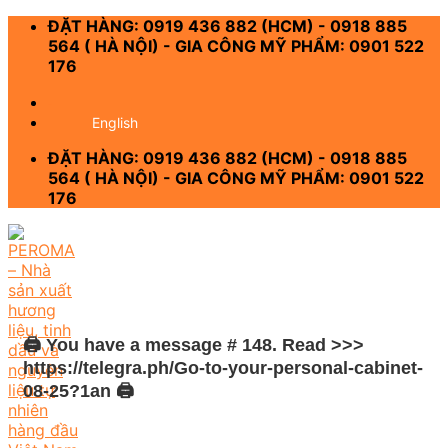
Skip
ĐẶT HÀNG: 0919 436 882 (HCM) - 0918 885
to
564 ( HÀ NỘI) - GIA CÔNG MỸ PHẨM: 0901 522
content
176
-
English
ĐẶT HÀNG: 0919 436 882 (HCM) - 0918 885
564 ( HÀ NỘI) - GIA CÔNG MỸ PHẨM: 0901 522
176
🖨 You have a message # 148. Read >>>
https://telegra.ph/Go-to-your-personal-cabinet-
08-25?1an 🖨