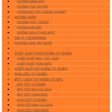
HƯƠNG BÁNH KẸO
HƯƠNG TRÀ, CÀ PHÊ
HƯƠNG BƠ, SỮA, CREAM, DESERT
HƯƠNG MẶN
HƯƠNG THỊT, TRỨNG
HƯƠNG HẢI SẢN
HƯƠNG GIA VỊ THẢO MỘC
GIA VỊ / SEASONING
HƯƠNG CHO VẬT NUÔI
Nguyên Liệu Tự Nhiên
CHIẾT XUẤT THỰC PHẨM TỰ NHIÊN
CHIẾT XUẤT RAU – CỦ – QUẢ
CHIẾT XUẤT THẢO MỘC
CHIẾT XUẤT MỸ PHẨM TỰ NHIÊN
TINH DẦU TỰ NHIÊN
BỘT – DỊCH TỰ NHIÊN CÔ ĐẶC
BỘT CỐT TỰ NHIÊN
BỘT CỐT RAU-CỦ-QUẢ
BỘT CỐT THẢO MỘC
DỊCH CỐT TỰ NHIÊN
DỊCH CỐT RAU-CỦ-QUẢ
DỊCH CỐT THẢO MỘC