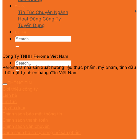
Tin tức
Tin Tức Chuyên Ngành
Hoạt Động Công Ty
Tuyển Dụng
Liên hệ
English
Công Ty TNHH Peroma Việt Nam
Peroma là nhà sản xuất hương liệu thực phẩm, mỹ phẩm, tinh dầu
, bột cột tự nhiên hàng đầu Việt Nam
THÔNG TIN
Giới thiệu công ty
Liên hệ
Tin tức
Tuyển dụng
Chính sách bảo mật thông tin
Chính sách thanh toán
Chính sách vận chuyển
Danh sách hồ sơ tự công bố sản phẩm