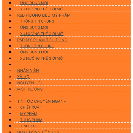
ỨNG DUNG MỚI
XU HƯỚNG THẾ GIỚI MỚI
R&D HƯƠNG LIỆU MỸ PHẨM
THÔNG TIN CHUNG
ỨNG DỤNG MỚI
XU HƯỚNG THẾ GIỚI MỚI
R&D MỸ PHẨM TIÊU DÙNG
THÔNG TIN CHUNG
ỨNG DỤNG MỚI
XU HƯỚNG THẾ GIỚI MỚI
CSR
NHÂN VIÊN
XÃ HỘI
NGUYÊN LIỆU
MÔI TRƯỜNG
Tin tức
TIN TỨC CHUYÊN NGÀNH
CHIẾT XUẤT
MỸ PHẨM
THỰC PHẨM
TINH DẦU
HOẠT ĐỘNG CÔNG TY