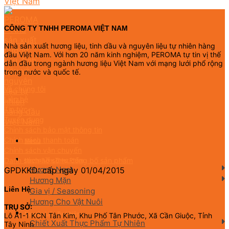
CÔNG TY TNHH PEROMA VIỆT NAM
Nhà sản xuất hương liệu, tinh dầu và nguyên liệu tự nhiên hàng
đầu Việt Nam. Với hơn 20 năm kinh nghiệm, PEROMA tự tin vị thế
dẫn đầu trong ngành hương liệu Việt Nam với mạng lưới phổ rộng
trong nước và quốc tế.
Về chúng tôi
Liên hệ
Tin tức
Tuyển dụng
Chính sách bảo mật thông tin
Chính sách thanh toán
Menu
Chính sách vận chuyển
Danh sách hồ sơ tự công bố sản phẩm
Hương Liệu Thực Phẩm
Hương Ngọt
GPDKKD: cấp ngày 01/04/2015
Hương Mặn
Liên Hệ
Gia vị / Seasoning
Hương Cho Vật Nuôi
TRỤ SỞ:
Nguyên Liệu Tự Nhiên
Lô A1-1 KCN Tân Kim, Khu Phố Tân Phước, Xã Cần Giuộc, Tỉnh
Chiết Xuất Thực Phẩm Tự Nhiên
Tây Ninh