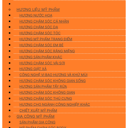
Hương Liệu Mỹ Phẩm & Gia Công
HƯƠNG LIỆU MỸ PHẨM
HƯƠNG NƯỚC HOA
HƯƠNG CHĂM SÓC CÁ NHÂN
HƯƠNG CHĂM SÓC DA
HƯƠNG CHĂM SÓC TÓC
HƯƠNG MỸ PHẨM TRANG ĐIỂM
HƯƠNG CHĂM SÓC EM BÉ
HƯƠNG CHĂM SÓC RĂNG MIỆNG
HƯƠNG SẢN PHẨM KHÁC
HƯƠNG CHĂM SÓC VẢI SỢI
HƯƠNG GIẶT XẢ
CÔNG NGHỆ VI BAO HƯƠNG VÀ KHỬ MÙI
HƯƠNG CHĂM SÓC KHÔNG GIAN SỐNG
HƯƠNG SẢN PHẨM TẨY RỬA
HƯƠNG CHĂM SÓC KHÔNG GIAN
HƯƠNG CHĂM SÓC THÚ CƯNG
HƯƠNG CHO NGÀNH CÔNG NGHIỆP KHÁC
CHIẾT XUẤT MỸ PHẨM
GIA CÔNG MỸ PHẨM
SẢN PHẨM GIA CÔNG
MỸ PHẨM CHĂM SÓC BODY