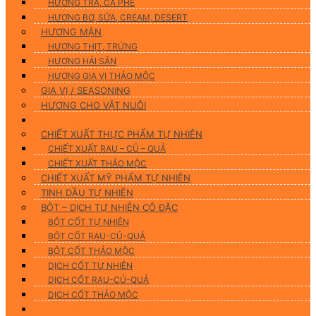
HƯƠNG TRÀ, CÀ PHÊ
HƯƠNG BƠ, SỮA, CREAM, DESERT
HƯƠNG MẶN
HƯƠNG THỊT, TRỨNG
HƯƠNG HẢI SẢN
HƯƠNG GIA VỊ THẢO MỘC
GIA VỊ / SEASONING
HƯƠNG CHO VẬT NUÔI
Nguyên Liệu Tự Nhiên
CHIẾT XUẤT THỰC PHẨM TỰ NHIÊN
CHIẾT XUẤT RAU – CỦ – QUẢ
CHIẾT XUẤT THẢO MỘC
CHIẾT XUẤT MỸ PHẨM TỰ NHIÊN
TINH DẦU TỰ NHIÊN
BỘT – DỊCH TỰ NHIÊN CÔ ĐẶC
BỘT CỐT TỰ NHIÊN
BỘT CỐT RAU-CỦ-QUẢ
BỘT CỐT THẢO MỘC
DỊCH CỐT TỰ NHIÊN
DỊCH CỐT RAU-CỦ-QUẢ
DỊCH CỐT THẢO MỘC
Hương Liệu Mỹ Phẩm & Gia Công