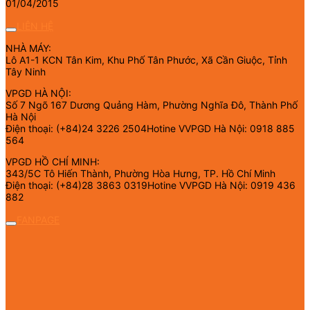
01/04/2015
LIÊN HỆ
NHÀ MÁY:
Lô A1-1 KCN Tân Kim, Khu Phố Tân Phước, Xã Cần Giuộc, Tỉnh
Tây Ninh
VPGD HÀ NỘI:
Số 7 Ngõ 167 Dương Quảng Hàm, Phường Nghĩa Đô, Thành Phố
Hà Nội
Điện thoại: (+84)24 3226 2504Hotine VVPGD Hà Nội: 0918 885
564
VPGD HỒ CHÍ MINH:
343/5C Tô Hiến Thành, Phường Hòa Hưng, TP. Hồ Chí Minh
Điện thoại: (+84)28 3863 0319Hotine VVPGD Hà Nội: 0919 436
882
FANPAGE