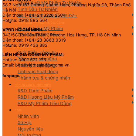
Chiết Xuất Mỹ Phẩm Tự Nhiên
Số 7 Ngõ 167 Dương Quảng Hàm, Phường Nghĩa Đô, Thành Phố
Tinh Dầu Tự Nhiên
Hà Nội
Điện thoại: (+84) 24 3226 2504
Bột – Dịch Tự Nhiên Cô Đặc
Hotline: 0918 885 564
Hương Liệu Mỹ Phẩm & Gia Công
Hương Liệu Mỹ Phẩm
VPĐD HỒ CHÍ MINH:
Gia Công Mỹ Phẩm
343/5C Tô Hiến Thành, Phường Hòa Hưng, TP. Hồ Chí Minh
Điện thoại: (+84) 28 3863 0319
Hotline: 0919 436 882
Về chúng tôi
Giới thiệu công ty
LIÊN HỆ GIA CÔNG MỸ PHẨM:
Tầm nhìn sứ mệnh
Hotline: 0901 522 176
Triết lý hoạt động
Email: beautylab.sale@peroma.vn
Lĩnh vực hoạt động
fanpage
Thành tựu & chứng nhận
Nghiên Cứu & Phát Triển
R&D Thực Phẩm
R&D Hương Liệu Mỹ Phẩm
R&D Mỹ Phẩm Tiêu Dùng
CSR
Nhân viên
Xã Hội
Nguyên liệu
Môi trường