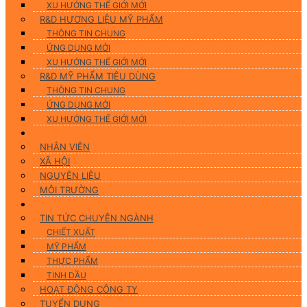
XU HƯỚNG THẾ GIỚI MỚI
R&D HƯƠNG LIỆU MỸ PHẨM
THÔNG TIN CHUNG
ỨNG DỤNG MỚI
XU HƯỚNG THẾ GIỚI MỚI
R&D MỸ PHẨM TIÊU DÙNG
THÔNG TIN CHUNG
ỨNG DỤNG MỚI
XU HƯỚNG THẾ GIỚI MỚI
CSR
NHÂN VIÊN
XÃ HỘI
NGUYÊN LIỆU
MÔI TRƯỜNG
Tin tức
TIN TỨC CHUYÊN NGÀNH
CHIẾT XUẤT
MỸ PHẨM
THỰC PHẨM
TINH DẦU
HOẠT ĐỘNG CÔNG TY
TUYỂN DỤNG