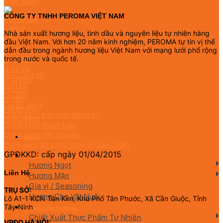
CÔNG TY TNHH PEROMA VIỆT NAM
Nhà sản xuất hương liệu, tinh dầu và nguyên liệu tự nhiên hàng
đầu Việt Nam. Với hơn 20 năm kinh nghiệm, PEROMA tự tin vị thế
dẫn đầu trong ngành hương liệu Việt Nam với mạng lưới phổ rộng
trong nước và quốc tế.
Về chúng tôi
Liên hệ
Tin tức
Tuyển dụng
Chính sách bảo mật thông tin
Chính sách thanh toán
Chính sách vận chuyển
Menu
Danh sách hồ sơ tự công bố sản phẩm
GPDKKD: cấp ngày 01/04/2015
Hương Liệu Thực Phẩm
Hương Ngọt
Liên Hệ
Hương Mặn
Gia vị / Seasoning
TRỤ SỞ:
Hương Cho Vật Nuôi
Lô A1-1 KCN Tân Kim, Khu Phố Tân Phước, Xã Cần Giuộc, Tỉnh
Tây Ninh
Nguyên Liệu Tự Nhiên
Chiết Xuất Thực Phẩm Tự Nhiên
VPĐD HÀ NỘI: