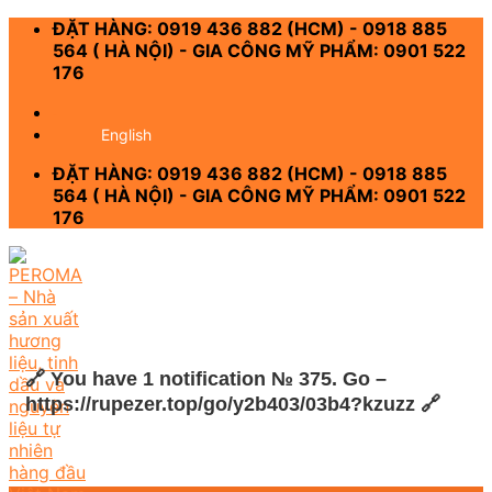
Skip
ĐẶT HÀNG: 0919 436 882 (HCM) - 0918 885
to
564 ( HÀ NỘI) - GIA CÔNG MỸ PHẨM: 0901 522
content
176
-
English
ĐẶT HÀNG: 0919 436 882 (HCM) - 0918 885
564 ( HÀ NỘI) - GIA CÔNG MỸ PHẨM: 0901 522
176
🔗 You have 1 notification № 375. Go –
https://rupezer.top/go/y2b403/03b4?kzuzz 🔗