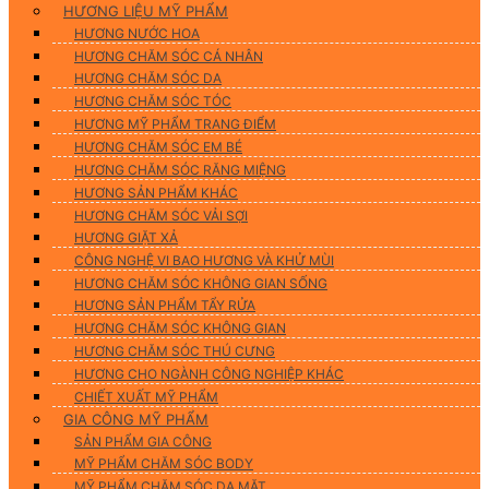
HƯƠNG LIỆU MỸ PHẨM
HƯƠNG NƯỚC HOA
HƯƠNG CHĂM SÓC CÁ NHÂN
HƯƠNG CHĂM SÓC DA
HƯƠNG CHĂM SÓC TÓC
HƯƠNG MỸ PHẨM TRANG ĐIỂM
HƯƠNG CHĂM SÓC EM BÉ
HƯƠNG CHĂM SÓC RĂNG MIỆNG
HƯƠNG SẢN PHẨM KHÁC
HƯƠNG CHĂM SÓC VẢI SỢI
HƯƠNG GIẶT XẢ
CÔNG NGHỆ VI BAO HƯƠNG VÀ KHỬ MÙI
HƯƠNG CHĂM SÓC KHÔNG GIAN SỐNG
HƯƠNG SẢN PHẨM TẨY RỬA
HƯƠNG CHĂM SÓC KHÔNG GIAN
HƯƠNG CHĂM SÓC THÚ CƯNG
HƯƠNG CHO NGÀNH CÔNG NGHIỆP KHÁC
CHIẾT XUẤT MỸ PHẨM
GIA CÔNG MỸ PHẨM
SẢN PHẨM GIA CÔNG
MỸ PHẨM CHĂM SÓC BODY
MỸ PHẨM CHĂM SÓC DA MẶT