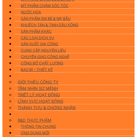
MỸ PHẨM CHĂM SÓC TÓC
NƯỚC HOA
SẢN PHẨM EM BÉ & MẸ BẦU
KHUẾCH TÁN & TINH DẦU XÔNG
SẢN PHẨM KHÁC
CÁC LOẠI DỊCH VỤ
SẢN XUẤT GIA CÔNG
CUNG CẤP NGUYÊN LIỆU
CHUYỂN GIAO CÔNG NGHỆ
CÔNG BỐ CHẤT LƯỢNG
BAO BÌ – THIẾT KẾ
Về chúng tôi
GIỚI THIỆU CÔNG TY
TẦM NHÌN SỨ MỆNH
TRIẾT LÝ HOẠT ĐỘNG
LĨNH VỰC HOẠT ĐỘNG
THÀNH TỰU & CHỨNG NHẬN
Nghiên Cứu & Phát Triển
R&D THỰC PHẨM
THÔNG TIN CHUNG
ỨNG DUNG MỚI