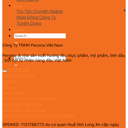
Tin tức
Tin Tức Chuyên Ngành
Hoạt Động Công Ty
Tuyển Dụng
Liên hệ
Công Ty TNHH Peroma Việt Nam
English
Peroma là nhà sản xuất hương liệu thực phẩm, mỹ phẩm, tinh dầu
, bột cột tự nhiên hàng đầu Việt Nam
THÔNG TIN
Giới thiệu công ty
Liên hệ
Tin tức
Tuyển dụng
Chính sách bảo mật thông tin
Chính sách thanh toán
Chính sách vận chuyển
Danh sách hồ sơ tự công bố sản phẩm
GPDKKD: 1101788773 do cơ quan thuế tỉnh Long An cấp ngày