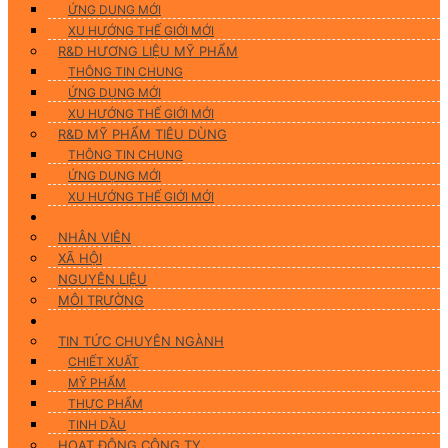
ỨNG DUNG MỚI
XU HƯỚNG THẾ GIỚI MỚI
R&D HƯƠNG LIỆU MỸ PHẨM
THÔNG TIN CHUNG
ỨNG DỤNG MỚI
XU HƯỚNG THẾ GIỚI MỚI
R&D MỸ PHẨM TIÊU DÙNG
THÔNG TIN CHUNG
ỨNG DỤNG MỚI
XU HƯỚNG THẾ GIỚI MỚI
CSR
NHÂN VIÊN
XÃ HỘI
NGUYÊN LIỆU
MÔI TRƯỜNG
Tin tức
TIN TỨC CHUYÊN NGÀNH
CHIẾT XUẤT
MỸ PHẨM
THỰC PHẨM
TINH DẦU
HOẠT ĐỘNG CÔNG TY