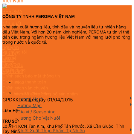
CÔNG TY TNHH PEROMA VIỆT NAM
Nhà sản xuất hương liệu, tinh dầu và nguyên liệu tự nhiên hàng
đầu Việt Nam. Với hơn 20 năm kinh nghiệm, PEROMA tự tin vị thế
dẫn đầu trong ngành hương liệu Việt Nam với mạng lưới phổ rộng
trong nước và quốc tế.
Về chúng tôi
Liên hệ
Tin tức
Tuyển dụng
Chính sách bảo mật thông tin
Chính sách thanh toán
Menu
Chính sách vận chuyển
Danh sách hồ sơ tự công bố sản phẩm
Hương Liệu Thực Phẩm
Hương Ngọt
GPDKKD: cấp ngày 01/04/2015
Hương Mặn
Liên Hệ
Gia vị / Seasoning
Hương Cho Vật Nuôi
TRỤ SỞ:
Nguyên Liệu Tự Nhiên
Lô A1-1 KCN Tân Kim, Khu Phố Tân Phước, Xã Cần Giuộc, Tỉnh
Chiết Xuất Thực Phẩm Tự Nhiên
Tây Ninh