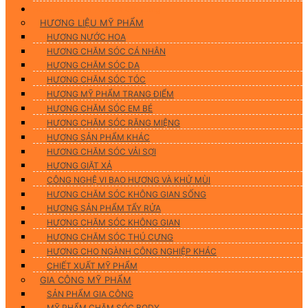
Hương Liệu Mỹ Phẩm & Gia Công
HƯƠNG LIỆU MỸ PHẨM
HƯƠNG NƯỚC HOA
HƯƠNG CHĂM SÓC CÁ NHÂN
HƯƠNG CHĂM SÓC DA
HƯƠNG CHĂM SÓC TÓC
HƯƠNG MỸ PHẨM TRANG ĐIỂM
HƯƠNG CHĂM SÓC EM BÉ
HƯƠNG CHĂM SÓC RĂNG MIỆNG
HƯƠNG SẢN PHẨM KHÁC
HƯƠNG CHĂM SÓC VẢI SỢI
HƯƠNG GIẶT XẢ
CÔNG NGHỆ VI BAO HƯƠNG VÀ KHỬ MÙI
HƯƠNG CHĂM SÓC KHÔNG GIAN SỐNG
HƯƠNG SẢN PHẨM TẨY RỬA
HƯƠNG CHĂM SÓC KHÔNG GIAN
HƯƠNG CHĂM SÓC THÚ CƯNG
HƯƠNG CHO NGÀNH CÔNG NGHIỆP KHÁC
CHIẾT XUẤT MỸ PHẨM
GIA CÔNG MỸ PHẨM
SẢN PHẨM GIA CÔNG
MỸ PHẨM CHĂM SÓC BODY