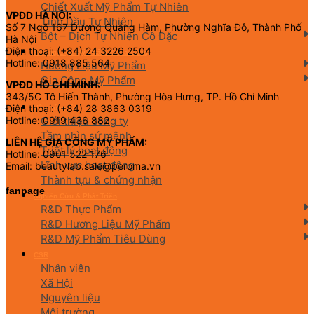
Chiết Xuất Mỹ Phẩm Tự Nhiên
VPĐD HÀ NỘI:
Tinh Dầu Tự Nhiên
Số 7 Ngõ 167 Dương Quảng Hàm, Phường Nghĩa Đô, Thành Phố
Bột – Dịch Tự Nhiên Cô Đặc
Hà Nội
Điện thoại: (+84) 24 3226 2504
Hương Liệu Mỹ Phẩm & Gia Công
Hotline: 0918 885 564
Hương Liệu Mỹ Phẩm
Gia Công Mỹ Phẩm
VPĐD HỒ CHÍ MINH:
343/5C Tô Hiến Thành, Phường Hòa Hưng, TP. Hồ Chí Minh
Điện thoại: (+84) 28 3863 0319
Về chúng tôi
Giới thiệu công ty
Hotline: 0919 436 882
Tầm nhìn sứ mệnh
LIÊN HỆ GIA CÔNG MỸ PHẨM:
Triết lý hoạt động
Hotline: 0901 522 176
Lĩnh vực hoạt động
Email: beautylab.sale@peroma.vn
Thành tựu & chứng nhận
fanpage
Nghiên Cứu & Phát Triển
R&D Thực Phẩm
R&D Hương Liệu Mỹ Phẩm
R&D Mỹ Phẩm Tiêu Dùng
CSR
Nhân viên
Xã Hội
Nguyên liệu
Môi trường