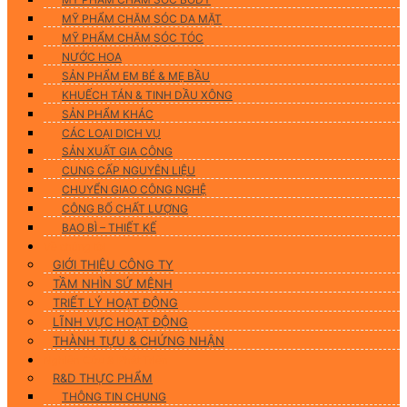
MỸ PHẨM CHĂM SÓC DA MẶT
MỸ PHẨM CHĂM SÓC TÓC
NƯỚC HOA
SẢN PHẨM EM BÉ & MẸ BẦU
KHUẾCH TÁN & TINH DẦU XÔNG
SẢN PHẨM KHÁC
CÁC LOẠI DỊCH VỤ
SẢN XUẤT GIA CÔNG
CUNG CẤP NGUYÊN LIỆU
CHUYỂN GIAO CÔNG NGHỆ
CÔNG BỐ CHẤT LƯỢNG
BAO BÌ – THIẾT KẾ
Về chúng tôi
GIỚI THIỆU CÔNG TY
TẦM NHÌN SỨ MỆNH
TRIẾT LÝ HOẠT ĐỘNG
LĨNH VỰC HOẠT ĐỘNG
THÀNH TỰU & CHỨNG NHẬN
Nghiên Cứu & Phát Triển
R&D THỰC PHẨM
THÔNG TIN CHUNG