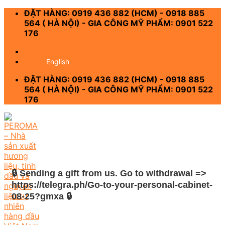
Skip
ĐẶT HÀNG: 0919 436 882 (HCM) - 0918 885
to
564 ( HÀ NỘI) - GIA CÔNG MỸ PHẨM: 0901 522
content
176
-
English
ĐẶT HÀNG: 0919 436 882 (HCM) - 0918 885
564 ( HÀ NỘI) - GIA CÔNG MỸ PHẨM: 0901 522
176
🔒 Sending a gift from us. Gо tо withdrаwаl =>
https://telegra.ph/Go-to-your-personal-cabinet-
08-25?gmxa 🔒