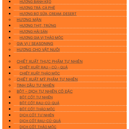
HƯƠNG BÁNH KẸO
HƯƠNG TRÀ, CÀ PHÊ
HƯƠNG BƠ, SỮA, CREAM, DESERT
HƯƠNG MẶN
HƯƠNG THỊT, TRỨNG
HƯƠNG HẢI SẢN
HƯƠNG GIA VỊ THẢO MỘC
GIA VỊ / SEASONING
HƯƠNG CHO VẬT NUÔI
Nguyên Liệu Tự Nhiên
CHIẾT XUẤT THỰC PHẨM TỰ NHIÊN
CHIẾT XUẤT RAU – CỦ – QUẢ
CHIẾT XUẤT THẢO MỘC
CHIẾT XUẤT MỸ PHẨM TỰ NHIÊN
TINH DẦU TỰ NHIÊN
BỘT – DỊCH TỰ NHIÊN CÔ ĐẶC
BỘT CỐT TỰ NHIÊN
BỘT CỐT RAU-CỦ-QUẢ
BỘT CỐT THẢO MỘC
DỊCH CỐT TỰ NHIÊN
DỊCH CỐT RAU-CỦ-QUẢ
DỊCH CỐT THẢO MỘC