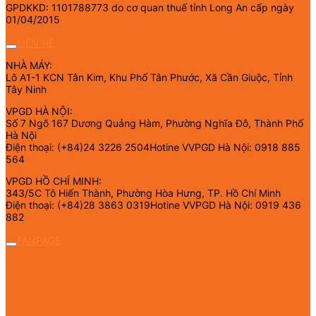
GPDKKD: 1101788773 do cơ quan thuế tỉnh Long An cấp ngày
01/04/2015
LIÊN HỆ
NHÀ MÁY:
Lô A1-1 KCN Tân Kim, Khu Phố Tân Phước, Xã Cần Giuộc, Tỉnh
Tây Ninh
VPGD HÀ NỘI:
Số 7 Ngõ 167 Dương Quảng Hàm, Phường Nghĩa Đô, Thành Phố
Hà Nội
Điện thoại: (+84)24 3226 2504Hotine VVPGD Hà Nội: 0918 885
564
VPGD HỒ CHÍ MINH:
343/5C Tô Hiến Thành, Phường Hòa Hưng, TP. Hồ Chí Minh
Điện thoại: (+84)28 3863 0319Hotine VVPGD Hà Nội: 0919 436
882
FANPAGE