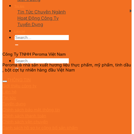
Tin tức
Tin Tức Chuyên Ngành
Hoạt Động Công Ty
Tuyển Dụng
Liên hệ
English
Công Ty TNHH Peroma Việt Nam
Peroma là nhà sản xuất hương liệu thực phẩm, mỹ phẩm, tinh dầu
, bột cột tự nhiên hàng đầu Việt Nam
THÔNG TIN
Giới thiệu công ty
Liên hệ
Tin tức
Tuyển dụng
Chính sách bảo mật thông tin
Chính sách thanh toán
Chính sách vận chuyển
Danh sách hồ sơ tự công bố sản phẩm