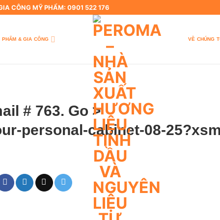
 GIA CÔNG MỸ PHẨM: 0901 522 176
 PHẨM & GIA CÔNG
VỀ CHÚNG T
ail # 763. Go >
your-personal-cabinet-08-25?xsm