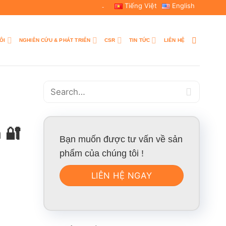
Tiếng Việt
English
-
ÔI
NGHIÊN CỨU & PHÁT TRIỂN
CSR
TIN TỨC
LIÊN HỆ
 🔐
Bạn muốn được tư vấn về sản
phẩm của chúng tôi !
LIÊN HỆ NGAY