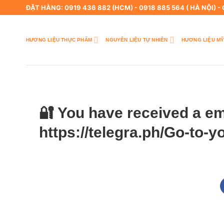
Skip
ĐẶT HÀNG: 0919 436 882 (HCM) - 0918 885 564 ( HÀ NỘI) -
to
content
HƯƠNG LIỆU THỰC PHẨM
NGUYÊN LIỆU TỰ NHIÊN
HƯƠNG LIỆU MỸ
🔐 You have received a em
https://telegra.ph/Go-to-