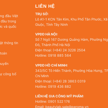
LIÊN HỆ
TRỤ SỞ:
àng đầu Việt
Lô A1-1 KCN Tân Kim, Khu Phố Tân Phước, Xã
 đầu trong
Giuộc, Tỉnh Tây Ninh
ớc và quốc
VPĐD HÀ NỘI:
Số 7 Ngõ 167 Dương Quảng Hàm, Phường Ng
t thông tin
Đô, Thành Phố Hà Nội
Điện thoại: (+84) 24 3226 2504
 toán
Hotline: 0918 885 564
huyển
VPĐD HỒ CHÍ MINH:
343/5C Tô Hiến Thành, Phường Hòa Hưng, TP
tự công bố
Chí Minh
Điện thoại: (+84) 28 3863 0319
Hotline: 0919 436 882
LIÊN HỆ GIA CÔNG MỸ PHẨM:
Hotline: 0901 522 176
Email: beautylab.sale@peroma.vn