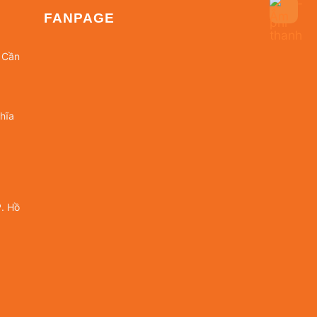
FANPAGE
 Cần
hĩa
. Hồ