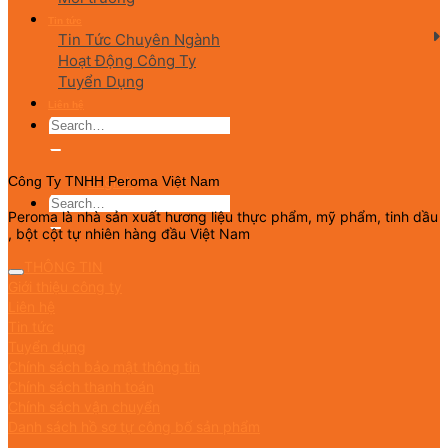
Tin tức
Tin Tức Chuyên Ngành
Hoạt Động Công Ty
Tuyển Dụng
Liên hệ
English
Công Ty TNHH Peroma Việt Nam
Peroma là nhà sản xuất hương liệu thực phẩm, mỹ phẩm, tinh dầu
, bột cột tự nhiên hàng đầu Việt Nam
THÔNG TIN
Giới thiệu công ty
Liên hệ
Tin tức
Tuyển dụng
Chính sách bảo mật thông tin
Chính sách thanh toán
Chính sách vận chuyển
Danh sách hồ sơ tự công bố sản phẩm