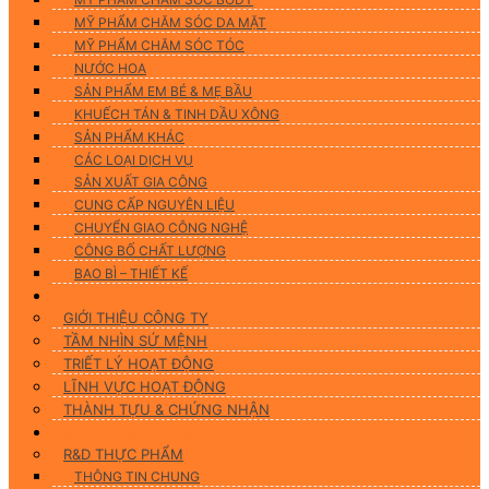
MỸ PHẨM CHĂM SÓC DA MẶT
MỸ PHẨM CHĂM SÓC TÓC
NƯỚC HOA
SẢN PHẨM EM BÉ & MẸ BẦU
KHUẾCH TÁN & TINH DẦU XÔNG
SẢN PHẨM KHÁC
CÁC LOẠI DỊCH VỤ
SẢN XUẤT GIA CÔNG
CUNG CẤP NGUYÊN LIỆU
CHUYỂN GIAO CÔNG NGHỆ
CÔNG BỐ CHẤT LƯỢNG
BAO BÌ – THIẾT KẾ
Về chúng tôi
GIỚI THIỆU CÔNG TY
TẦM NHÌN SỨ MỆNH
TRIẾT LÝ HOẠT ĐỘNG
LĨNH VỰC HOẠT ĐỘNG
THÀNH TỰU & CHỨNG NHẬN
Nghiên Cứu & Phát Triển
R&D THỰC PHẨM
THÔNG TIN CHUNG