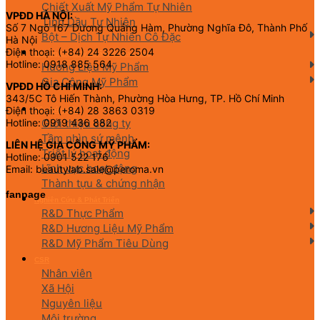
Chiết Xuất Mỹ Phẩm Tự Nhiên
VPĐD HÀ NỘI:
Tinh Dầu Tự Nhiên
Số 7 Ngõ 167 Dương Quảng Hàm, Phường Nghĩa Đô, Thành Phố
Bột – Dịch Tự Nhiên Cô Đặc
Hà Nội
Điện thoại: (+84) 24 3226 2504
Hương Liệu Mỹ Phẩm & Gia Công
Hotline: 0918 885 564
Hương Liệu Mỹ Phẩm
Gia Công Mỹ Phẩm
VPĐD HỒ CHÍ MINH:
343/5C Tô Hiến Thành, Phường Hòa Hưng, TP. Hồ Chí Minh
Điện thoại: (+84) 28 3863 0319
Về chúng tôi
Giới thiệu công ty
Hotline: 0919 436 882
Tầm nhìn sứ mệnh
LIÊN HỆ GIA CÔNG MỸ PHẨM:
Triết lý hoạt động
Hotline: 0901 522 176
Lĩnh vực hoạt động
Email: beautylab.sale@peroma.vn
Thành tựu & chứng nhận
fanpage
Nghiên Cứu & Phát Triển
R&D Thực Phẩm
R&D Hương Liệu Mỹ Phẩm
R&D Mỹ Phẩm Tiêu Dùng
CSR
Nhân viên
Xã Hội
Nguyên liệu
Môi trường