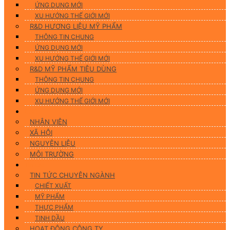
ỨNG DUNG MỚI
XU HƯỚNG THẾ GIỚI MỚI
R&D HƯƠNG LIỆU MỸ PHẨM
THÔNG TIN CHUNG
ỨNG DỤNG MỚI
XU HƯỚNG THẾ GIỚI MỚI
R&D MỸ PHẨM TIÊU DÙNG
THÔNG TIN CHUNG
ỨNG DỤNG MỚI
XU HƯỚNG THẾ GIỚI MỚI
CSR
NHÂN VIÊN
XÃ HỘI
NGUYÊN LIỆU
MÔI TRƯỜNG
Tin tức
TIN TỨC CHUYÊN NGÀNH
CHIẾT XUẤT
MỸ PHẨM
THỰC PHẨM
TINH DẦU
HOẠT ĐỘNG CÔNG TY