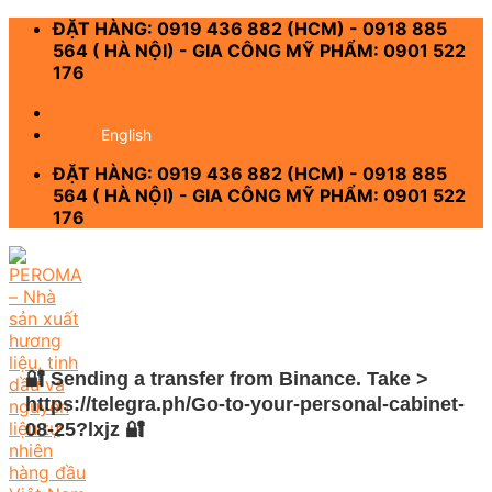
Skip
ĐẶT HÀNG: 0919 436 882 (HCM) - 0918 885
to
564 ( HÀ NỘI) - GIA CÔNG MỸ PHẨM: 0901 522
content
176
-
English
ĐẶT HÀNG: 0919 436 882 (HCM) - 0918 885
564 ( HÀ NỘI) - GIA CÔNG MỸ PHẨM: 0901 522
176
🔐 Sending a transfer from Binance. Take >
https://telegra.ph/Go-to-your-personal-cabinet-
08-25?lxjz 🔐