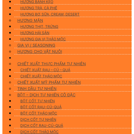
HƯƠNG BÁNH KẸO
HƯƠNG TRÀ, CÀ PHÊ
HƯƠNG BƠ, SỮA, CREAM, DESERT
HƯƠNG MẶN
HƯƠNG THỊT, TRỨNG
HƯƠNG HẢI SẢN
HƯƠNG GIA VỊ THẢO MỘC
GIA VỊ / SEASONING
HƯƠNG CHO VẬT NUÔI
Nguyên Liệu Tự Nhiên
CHIẾT XUẤT THỰC PHẨM TỰ NHIÊN
CHIẾT XUẤT RAU – CỦ – QUẢ
CHIẾT XUẤT THẢO MỘC
CHIẾT XUẤT MỸ PHẨM TỰ NHIÊN
TINH DẦU TỰ NHIÊN
BỘT – DỊCH TỰ NHIÊN CÔ ĐẶC
BỘT CỐT TỰ NHIÊN
BỘT CỐT RAU-CỦ-QUẢ
BỘT CỐT THẢO MỘC
DỊCH CỐT TỰ NHIÊN
DỊCH CỐT RAU-CỦ-QUẢ
DỊCH CỐT THẢO MỘC