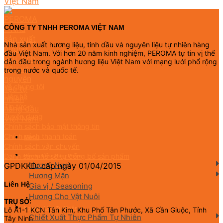
CÔNG TY TNHH PEROMA VIỆT NAM
Nhà sản xuất hương liệu, tinh dầu và nguyên liệu tự nhiên hàng
đầu Việt Nam. Với hơn 20 năm kinh nghiệm, PEROMA tự tin vị thế
dẫn đầu trong ngành hương liệu Việt Nam với mạng lưới phổ rộng
trong nước và quốc tế.
Về chúng tôi
Liên hệ
Tin tức
Tuyển dụng
Chính sách bảo mật thông tin
Chính sách thanh toán
Menu
Chính sách vận chuyển
Danh sách hồ sơ tự công bố sản phẩm
Hương Liệu Thực Phẩm
Hương Ngọt
GPDKKD: cấp ngày 01/04/2015
Hương Mặn
Liên Hệ
Gia vị / Seasoning
Hương Cho Vật Nuôi
TRỤ SỞ:
Nguyên Liệu Tự Nhiên
Lô A1-1 KCN Tân Kim, Khu Phố Tân Phước, Xã Cần Giuộc, Tỉnh
Chiết Xuất Thực Phẩm Tự Nhiên
Tây Ninh