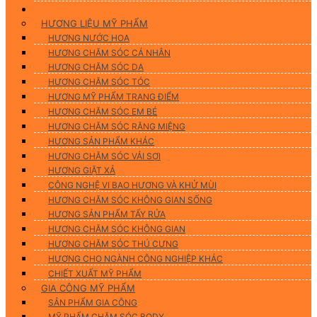
Hương Liệu Mỹ Phẩm & Gia Công
HƯƠNG LIỆU MỸ PHẨM
HƯƠNG NƯỚC HOA
HƯƠNG CHĂM SÓC CÁ NHÂN
HƯƠNG CHĂM SÓC DA
HƯƠNG CHĂM SÓC TÓC
HƯƠNG MỸ PHẨM TRANG ĐIỂM
HƯƠNG CHĂM SÓC EM BÉ
HƯƠNG CHĂM SÓC RĂNG MIỆNG
HƯƠNG SẢN PHẨM KHÁC
HƯƠNG CHĂM SÓC VẢI SỢI
HƯƠNG GIẶT XẢ
CÔNG NGHỆ VI BAO HƯƠNG VÀ KHỬ MÙI
HƯƠNG CHĂM SÓC KHÔNG GIAN SỐNG
HƯƠNG SẢN PHẨM TẨY RỬA
HƯƠNG CHĂM SÓC KHÔNG GIAN
HƯƠNG CHĂM SÓC THÚ CƯNG
HƯƠNG CHO NGÀNH CÔNG NGHIỆP KHÁC
CHIẾT XUẤT MỸ PHẨM
GIA CÔNG MỸ PHẨM
SẢN PHẨM GIA CÔNG
MỸ PHẨM CHĂM SÓC BODY