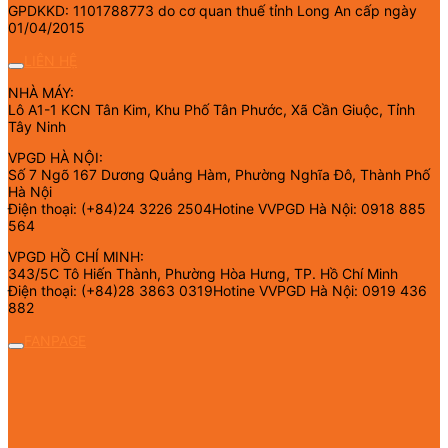
GPDKKD: 1101788773 do cơ quan thuế tỉnh Long An cấp ngày
01/04/2015
LIÊN HỆ
NHÀ MÁY:
Lô A1-1 KCN Tân Kim, Khu Phố Tân Phước, Xã Cần Giuộc, Tỉnh
Tây Ninh
VPGD HÀ NỘI:
Số 7 Ngõ 167 Dương Quảng Hàm, Phường Nghĩa Đô, Thành Phố
Hà Nội
Điện thoại: (+84)24 3226 2504Hotine VVPGD Hà Nội: 0918 885
564
VPGD HỒ CHÍ MINH:
343/5C Tô Hiến Thành, Phường Hòa Hưng, TP. Hồ Chí Minh
Điện thoại: (+84)28 3863 0319Hotine VVPGD Hà Nội: 0919 436
882
FANPAGE