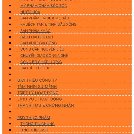
MỸ PHẨM CHĂM SÓC TÓC
NƯỚC HOA
SẢN PHẨM EM BÉ & MẸ BẦU
KHUẾCH TÁN & TINH DẦU XÔNG
SẢN PHẨM KHÁC
CÁC LOẠI DỊCH VỤ
SẢN XUẤT GIA CÔNG
CUNG CẤP NGUYÊN LIỆU
CHUYỂN GIAO CÔNG NGHỆ
CÔNG BỐ CHẤT LƯỢNG
BAO BÌ – THIẾT KẾ
Về chúng tôi
GIỚI THIỆU CÔNG TY
TẦM NHÌN SỨ MỆNH
TRIẾT LÝ HOẠT ĐỘNG
LĨNH VỰC HOẠT ĐỘNG
THÀNH TỰU & CHỨNG NHẬN
Nghiên Cứu & Phát Triển
R&D THỰC PHẨM
THÔNG TIN CHUNG
ỨNG DUNG MỚI