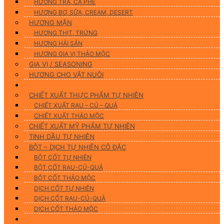
HƯƠNG TRÀ, CÀ PHÊ
HƯƠNG BƠ, SỮA, CREAM, DESERT
HƯƠNG MẶN
HƯƠNG THỊT, TRỨNG
HƯƠNG HẢI SẢN
HƯƠNG GIA VỊ THẢO MỘC
GIA VỊ / SEASONING
HƯƠNG CHO VẬT NUÔI
Nguyên Liệu Tự Nhiên
CHIẾT XUẤT THỰC PHẨM TỰ NHIÊN
CHIẾT XUẤT RAU – CỦ – QUẢ
CHIẾT XUẤT THẢO MỘC
CHIẾT XUẤT MỸ PHẨM TỰ NHIÊN
TINH DẦU TỰ NHIÊN
BỘT – DỊCH TỰ NHIÊN CÔ ĐẶC
BỘT CỐT TỰ NHIÊN
BỘT CỐT RAU-CỦ-QUẢ
BỘT CỐT THẢO MỘC
DỊCH CỐT TỰ NHIÊN
DỊCH CỐT RAU-CỦ-QUẢ
DỊCH CỐT THẢO MỘC
Hương Liệu Mỹ Phẩm & Gia Công