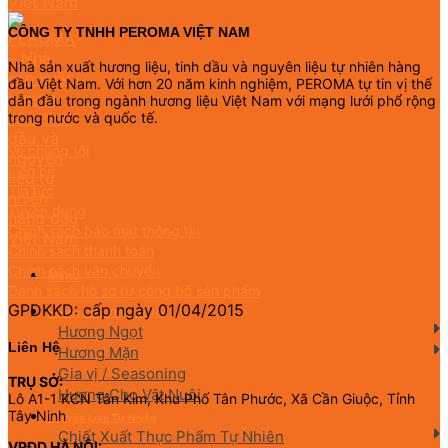
CÔNG TY TNHH PEROMA VIỆT NAM
Nhà sản xuất hương liệu, tinh dầu và nguyên liệu tự nhiên hàng
đầu Việt Nam. Với hơn 20 năm kinh nghiệm, PEROMA tự tin vị thế
dẫn đầu trong ngành hương liệu Việt Nam với mạng lưới phổ rộng
trong nước và quốc tế.
Về chúng tôi
Liên hệ
Tin tức
Tuyển dụng
Chính sách bảo mật thông tin
Chính sách thanh toán
Chính sách vận chuyển
Menu
Danh sách hồ sơ tự công bố sản phẩm
GPDKKD: cấp ngày 01/04/2015
Hương Liệu Thực Phẩm
Hương Ngọt
Liên Hệ
Hương Mặn
Gia vị / Seasoning
TRỤ SỞ:
Hương Cho Vật Nuôi
Lô A1-1 KCN Tân Kim, Khu Phố Tân Phước, Xã Cần Giuộc, Tỉnh
Tây Ninh
Nguyên Liệu Tự Nhiên
Chiết Xuất Thực Phẩm Tự Nhiên
VPĐD HÀ NỘI: