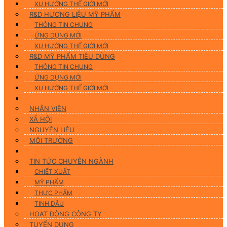
XU HƯỚNG THẾ GIỚI MỚI
R&D HƯƠNG LIỆU MỸ PHẨM
THÔNG TIN CHUNG
ỨNG DỤNG MỚI
XU HƯỚNG THẾ GIỚI MỚI
R&D MỸ PHẨM TIÊU DÙNG
THÔNG TIN CHUNG
ỨNG DỤNG MỚI
XU HƯỚNG THẾ GIỚI MỚI
CSR
NHÂN VIÊN
XÃ HỘI
NGUYÊN LIỆU
MÔI TRƯỜNG
Tin tức
TIN TỨC CHUYÊN NGÀNH
CHIẾT XUẤT
MỸ PHẨM
THỰC PHẨM
TINH DẦU
HOẠT ĐỘNG CÔNG TY
TUYỂN DỤNG