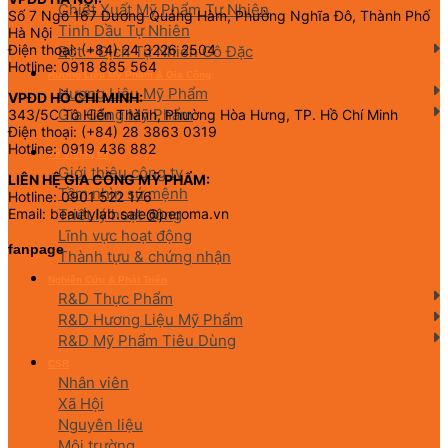
Chiết Xuất Mỹ Phẩm Tự Nhiên
Số 7 Ngõ 167 Dương Quảng Hàm, Phường Nghĩa Đô, Thành Phố
Tinh Dầu Tự Nhiên
Hà Nội
Điện thoại: (+84) 24 3226 2504
Bột – Dịch Tự Nhiên Cô Đặc
Hotline: 0918 885 564
Hương Liệu Mỹ Phẩm & Gia Công
Hương Liệu Mỹ Phẩm
VPĐD HỒ CHÍ MINH:
Gia Công Mỹ Phẩm
343/5C Tô Hiến Thành, Phường Hòa Hưng, TP. Hồ Chí Minh
Điện thoại: (+84) 28 3863 0319
Hotline: 0919 436 882
Về chúng tôi
Giới thiệu công ty
LIÊN HỆ GIA CÔNG MỸ PHẨM:
Tầm nhìn sứ mệnh
Hotline: 0901 522 176
Triết lý hoạt động
Email: beautylab.sale@peroma.vn
Lĩnh vực hoạt động
fanpage
Thành tựu & chứng nhận
Nghiên Cứu & Phát Triển
R&D Thực Phẩm
R&D Hương Liệu Mỹ Phẩm
R&D Mỹ Phẩm Tiêu Dùng
CSR
Nhân viên
Xã Hội
Nguyên liệu
Môi trường