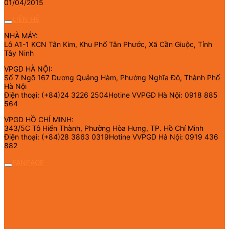
01/04/2015
LIÊN HỆ
NHÀ MÁY:
Lô A1-1 KCN Tân Kim, Khu Phố Tân Phước, Xã Cần Giuộc, Tỉnh
Tây Ninh
VPGD HÀ NỘI:
Số 7 Ngõ 167 Dương Quảng Hàm, Phường Nghĩa Đô, Thành Phố
Hà Nội
Điện thoại: (+84)24 3226 2504Hotine VVPGD Hà Nội: 0918 885
564
VPGD HỒ CHÍ MINH:
343/5C Tô Hiến Thành, Phường Hòa Hưng, TP. Hồ Chí Minh
Điện thoại: (+84)28 3863 0319Hotine VVPGD Hà Nội: 0919 436
882
FANPAGE