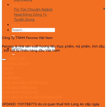
Tin tức
Tin Tức Chuyên Ngành
Hoạt Động Công Ty
Tuyển Dụng
Liên hệ
Công Ty TNHH Peroma Việt Nam
English
Peroma là nhà sản xuất hương liệu thực phẩm, mỹ phẩm, tinh dầu
, bột cột tự nhiên hàng đầu Việt Nam
THÔNG TIN
Giới thiệu công ty
Liên hệ
Tin tức
Tuyển dụng
Chính sách bảo mật thông tin
Chính sách thanh toán
Chính sách vận chuyển
Danh sách hồ sơ tự công bố sản phẩm
GPDKKD: 1101788773 do cơ quan thuế tỉnh Long An cấp ngày