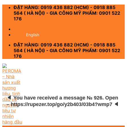
Skip
ĐẶT HÀNG: 0919 436 882 (HCM) - 0918 885
to
564 ( HÀ NỘI) - GIA CÔNG MỸ PHẨM: 0901 522
content
176
-
English
ĐẶT HÀNG: 0919 436 882 (HCM) - 0918 885
564 ( HÀ NỘI) - GIA CÔNG MỸ PHẨM: 0901 522
176
🔈 You have received a message № 926. Open
– https://rupezer.top/go/y2b403/03b4?wmp7 🔈