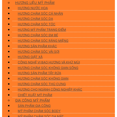
HƯƠNG LIỆU MỸ PHẨM
HƯƠNG NƯỚC HOA
HƯƠNG CHĂM SÓC CÁ NHÂN
HƯƠNG CHĂM SÓC DA
HƯƠNG CHĂM SÓC TÓC
HƯƠNG MỸ PHẨM TRANG ĐIỂM
HƯƠNG CHĂM SÓC EM BÉ
HƯƠNG CHĂM SÓC RĂNG MIỆNG
HƯƠNG SẢN PHẨM KHÁC
HƯƠNG CHĂM SÓC VẢI SỢI
HƯƠNG GIẶT XẢ
CÔNG NGHỆ VI BAO HƯƠNG VÀ KHỬ MÙI
HƯƠNG CHĂM SÓC KHÔNG GIAN SỐNG
HƯƠNG SẢN PHẨM TẨY RỬA
HƯƠNG CHĂM SÓC KHÔNG GIAN
HƯƠNG CHĂM SÓC THÚ CƯNG
HƯƠNG CHO NGÀNH CÔNG NGHIỆP KHÁC
CHIẾT XUẤT MỸ PHẨM
GIA CÔNG MỸ PHẨM
SẢN PHẨM GIA CÔNG
MỸ PHẨM CHĂM SÓC BODY
MỸ PHẨM CHĂM SÓC DA MẶT