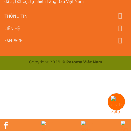
dầu , bột cột tự nhiên hàng đầu Việt Nam
THÔNG TIN
LIÊN HỆ
FANPAGE
Copyright 2026 ©
Peroma Việt Nam