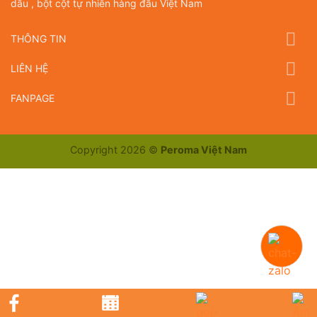
dầu , bột cột tự nhiên hàng đầu Việt Nam
THÔNG TIN
LIÊN HỆ
FANPAGE
Copyright 2026 ©
Peroma Việt Nam