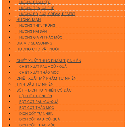
HƯƠNG BÁNH KẸO
HƯƠNG TRÀ, CÀ PHÊ
HƯƠNG BƠ, SỮA, CREAM, DESERT
HƯƠNG MẶN
HƯƠNG THỊT, TRỨNG
HƯƠNG HẢI SẢN
HƯƠNG GIA VỊ THẢO MỘC
GIA VỊ / SEASONING
HƯƠNG CHO VẬT NUÔI
Nguyên Liệu Tự Nhiên
CHIẾT XUẤT THỰC PHẨM TỰ NHIÊN
CHIẾT XUẤT RAU – CỦ – QUẢ
CHIẾT XUẤT THẢO MỘC
CHIẾT XUẤT MỸ PHẨM TỰ NHIÊN
TINH DẦU TỰ NHIÊN
BỘT – DỊCH TỰ NHIÊN CÔ ĐẶC
BỘT CỐT TỰ NHIÊN
BỘT CỐT RAU-CỦ-QUẢ
BỘT CỐT THẢO MỘC
DỊCH CỐT TỰ NHIÊN
DỊCH CỐT RAU-CỦ-QUẢ
DỊCH CỐT THẢO MỘC