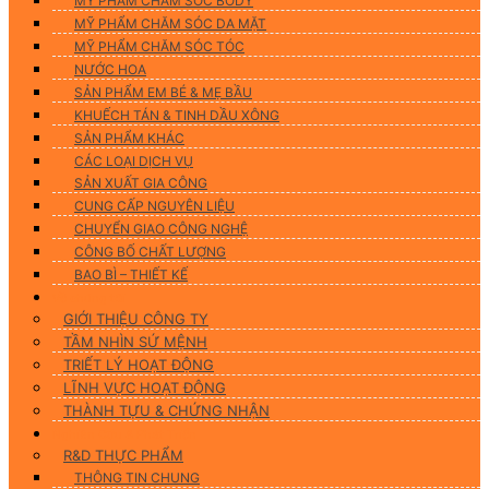
MỸ PHẨM CHĂM SÓC BODY
MỸ PHẨM CHĂM SÓC DA MẶT
MỸ PHẨM CHĂM SÓC TÓC
NƯỚC HOA
SẢN PHẨM EM BÉ & MẸ BẦU
KHUẾCH TÁN & TINH DẦU XÔNG
SẢN PHẨM KHÁC
CÁC LOẠI DỊCH VỤ
SẢN XUẤT GIA CÔNG
CUNG CẤP NGUYÊN LIỆU
CHUYỂN GIAO CÔNG NGHỆ
CÔNG BỐ CHẤT LƯỢNG
BAO BÌ – THIẾT KẾ
Về chúng tôi
GIỚI THIỆU CÔNG TY
TẦM NHÌN SỨ MỆNH
TRIẾT LÝ HOẠT ĐỘNG
LĨNH VỰC HOẠT ĐỘNG
THÀNH TỰU & CHỨNG NHẬN
Nghiên Cứu & Phát Triển
R&D THỰC PHẨM
THÔNG TIN CHUNG