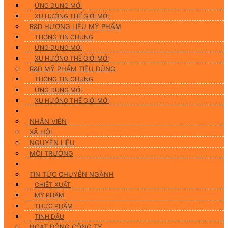
ỨNG DUNG MỚI
XU HƯỚNG THẾ GIỚI MỚI
R&D HƯƠNG LIỆU MỸ PHẨM
THÔNG TIN CHUNG
ỨNG DỤNG MỚI
XU HƯỚNG THẾ GIỚI MỚI
R&D MỸ PHẨM TIÊU DÙNG
THÔNG TIN CHUNG
ỨNG DỤNG MỚI
XU HƯỚNG THẾ GIỚI MỚI
CSR
NHÂN VIÊN
XÃ HỘI
NGUYÊN LIỆU
MÔI TRƯỜNG
Tin tức
TIN TỨC CHUYÊN NGÀNH
CHIẾT XUẤT
MỸ PHẨM
THỰC PHẨM
TINH DẦU
HOẠT ĐỘNG CÔNG TY