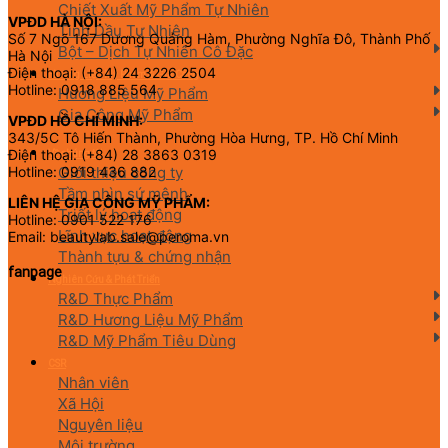
Chiết Xuất Mỹ Phẩm Tự Nhiên
VPĐD HÀ NỘI:
Tinh Dầu Tự Nhiên
Số 7 Ngõ 167 Dương Quảng Hàm, Phường Nghĩa Đô, Thành Phố
Bột – Dịch Tự Nhiên Cô Đặc
Hà Nội
Điện thoại: (+84) 24 3226 2504
Hương Liệu Mỹ Phẩm & Gia Công
Hotline: 0918 885 564
Hương Liệu Mỹ Phẩm
Gia Công Mỹ Phẩm
VPĐD HỒ CHÍ MINH:
343/5C Tô Hiến Thành, Phường Hòa Hưng, TP. Hồ Chí Minh
Điện thoại: (+84) 28 3863 0319
Về chúng tôi
Giới thiệu công ty
Hotline: 0919 436 882
Tầm nhìn sứ mệnh
LIÊN HỆ GIA CÔNG MỸ PHẨM:
Triết lý hoạt động
Hotline: 0901 522 176
Lĩnh vực hoạt động
Email: beautylab.sale@peroma.vn
Thành tựu & chứng nhận
fanpage
Nghiên Cứu & Phát Triển
R&D Thực Phẩm
R&D Hương Liệu Mỹ Phẩm
R&D Mỹ Phẩm Tiêu Dùng
CSR
Nhân viên
Xã Hội
Nguyên liệu
Môi trường