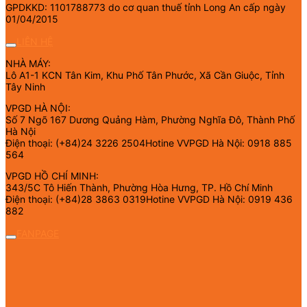
GPDKKD: 1101788773 do cơ quan thuế tỉnh Long An cấp ngày
01/04/2015
LIÊN HỆ
NHÀ MÁY:
Lô A1-1 KCN Tân Kim, Khu Phố Tân Phước, Xã Cần Giuộc, Tỉnh
Tây Ninh
VPGD HÀ NỘI:
Số 7 Ngõ 167 Dương Quảng Hàm, Phường Nghĩa Đô, Thành Phố
Hà Nội
Điện thoại: (+84)24 3226 2504Hotine VVPGD Hà Nội: 0918 885
564
VPGD HỒ CHÍ MINH:
343/5C Tô Hiến Thành, Phường Hòa Hưng, TP. Hồ Chí Minh
Điện thoại: (+84)28 3863 0319Hotine VVPGD Hà Nội: 0919 436
882
FANPAGE