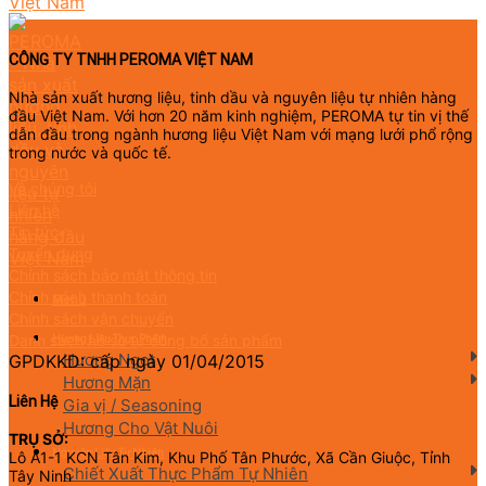
CÔNG TY TNHH PEROMA VIỆT NAM
Nhà sản xuất hương liệu, tinh dầu và nguyên liệu tự nhiên hàng
đầu Việt Nam. Với hơn 20 năm kinh nghiệm, PEROMA tự tin vị thế
dẫn đầu trong ngành hương liệu Việt Nam với mạng lưới phổ rộng
trong nước và quốc tế.
Về chúng tôi
Liên hệ
Tin tức
Tuyển dụng
Chính sách bảo mật thông tin
Chính sách thanh toán
Menu
Chính sách vận chuyển
Danh sách hồ sơ tự công bố sản phẩm
Hương Liệu Thực Phẩm
Hương Ngọt
GPDKKD: cấp ngày 01/04/2015
Hương Mặn
Liên Hệ
Gia vị / Seasoning
Hương Cho Vật Nuôi
TRỤ SỞ:
Nguyên Liệu Tự Nhiên
Lô A1-1 KCN Tân Kim, Khu Phố Tân Phước, Xã Cần Giuộc, Tỉnh
Chiết Xuất Thực Phẩm Tự Nhiên
Tây Ninh