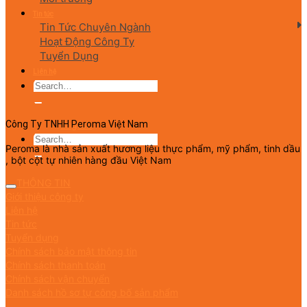
Tin tức
Tin Tức Chuyên Ngành
Hoạt Động Công Ty
Tuyển Dụng
Liên hệ
English
Công Ty TNHH Peroma Việt Nam
Peroma là nhà sản xuất hương liệu thực phẩm, mỹ phẩm, tinh dầu
, bột cột tự nhiên hàng đầu Việt Nam
THÔNG TIN
Giới thiệu công ty
Liên hệ
Tin tức
Tuyển dụng
Chính sách bảo mật thông tin
Chính sách thanh toán
Chính sách vận chuyển
Danh sách hồ sơ tự công bố sản phẩm