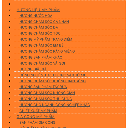
Hương Liệu Mỹ Phẩm & Gia Công
HƯƠNG LIỆU MỸ PHẨM
HƯƠNG NƯỚC HOA
HƯƠNG CHĂM SÓC CÁ NHÂN
HƯƠNG CHĂM SÓC DA
HƯƠNG CHĂM SÓC TÓC
HƯƠNG MỸ PHẨM TRANG ĐIỂM
HƯƠNG CHĂM SÓC EM BÉ
HƯƠNG CHĂM SÓC RĂNG MIỆNG
HƯƠNG SẢN PHẨM KHÁC
HƯƠNG CHĂM SÓC VẢI SỢI
HƯƠNG GIẶT XẢ
CÔNG NGHỆ VI BAO HƯƠNG VÀ KHỬ MÙI
HƯƠNG CHĂM SÓC KHÔNG GIAN SỐNG
HƯƠNG SẢN PHẨM TẨY RỬA
HƯƠNG CHĂM SÓC KHÔNG GIAN
HƯƠNG CHĂM SÓC THÚ CƯNG
HƯƠNG CHO NGÀNH CÔNG NGHIỆP KHÁC
CHIẾT XUẤT MỸ PHẨM
GIA CÔNG MỸ PHẨM
SẢN PHẨM GIA CÔNG